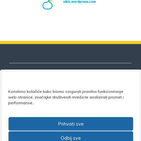
Nezavisni sindikat znanosti i visokog
Koristimo kolačiće kako bismo osigurali pravilno funkcioniranje
obrazovanja
web-stranice, značajke društvenih mreža te analizirali promet i
performanse.
Adresa:
Florijana Andrašeca 18A / VI kat
• 10 000
Zagreb •
Tel:
+385 1 4847 337
•
Email:
uprava@nsz.hr
Prihvati sve
•
Facebook:
NSZVO
Odbij sve