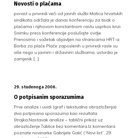
Novosti o plaćama
porast u privredi veći od javnih službi Matica hrvatskih
sindikata održala je danas konferenciju za tisak o
plaćama i njihovom konstantnom rastu usprkos krizi.
Snimku press konferencije poslušajte ovdje.
Prenosimo i sažetak objavljen na stranicama HRT-a:
Borba za plaće Plaće zaposlenih u privredi rasle su
više nego u javnim i državnim službama, ustvrdio je
zamjenik […]
29. studenoga 2006.
O potpisanim sporazumima
Prve analize i uvidi (graf i tekstualna obrazloženja)
dva potpisana sporazuma kao rezultata
štrajka.Nastavak analize – tablični prikaz uz
obrazloženje.Tablice bez komentara.Iz komentara
poznate novinarke Gabrijele Galić (“Novi list”, 29.