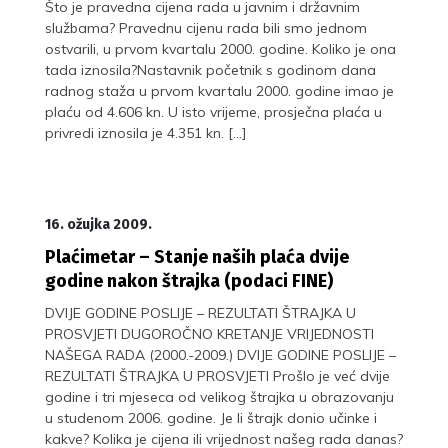
Što je pravedna cijena rada u javnim i državnim
službama? Pravednu cijenu rada bili smo jednom
ostvarili, u prvom kvartalu 2000. godine. Koliko je ona
tada iznosila?Nastavnik početnik s godinom dana
radnog staža u prvom kvartalu 2000. godine imao je
plaću od 4.606 kn. U isto vrijeme, prosječna plaća u
privredi iznosila je 4.351 kn. […]
16. ožujka 2009.
Plaćimetar – Stanje naših plaća dvije
godine nakon štrajka (podaci FINE)
DVIJE GODINE POSLIJE – REZULTATI ŠTRAJKA U
PROSVJETI DUGOROČNO KRETANJE VRIJEDNOSTI
NAŠEGA RADA (2000.-2009.) DVIJE GODINE POSLIJE –
REZULTATI ŠTRAJKA U PROSVJETI Prošlo je već dvije
godine i tri mjeseca od velikog štrajka u obrazovanju
u studenom 2006. godine. Je li štrajk donio učinke i
kakve? Kolika je cijena ili vrijednost našeg rada danas?