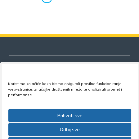
Nezavisni sindikat znanosti i visokog
Koristimo kolačiće kako bismo osigurali pravilno funkcioniranje
obrazovanja
web-stranice, značajke društvenih mreža te analizirali promet i
performanse.
Adresa:
Florijana Andrašeca 18A / VI kat
• 10 000
Zagreb •
Tel:
+385 1 4847 337
•
Email:
uprava@nsz.hr
Prihvati sve
•
Facebook:
NSZVO
Odbij sve