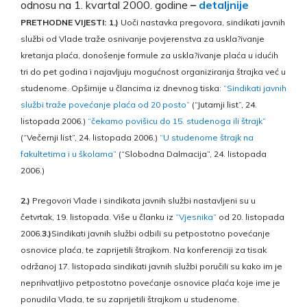
odnosu na 1. kvartal 2000. godine
–
detaljnije
PRETHODNE VIJESTI:
1.)
Uoči nastavka pregovora, sindikati javnih
službi od Vlade traže osnivanje povjerenstva za uskla?ivanje
kretanja plaća, donošenje formule za uskla?ivanje plaća u idućih
tri do pet godina i najavljuju mogućnost organiziranja štrajka već u
studenome. Opširnije u člancima iz dnevnog tiska:
“Sindikati javnih
službi traže povećanje plaća od 20 posto”
(“Jutarnji list”, 24.
listopada 2006.)
“čekamo povišicu do 15. studenoga ili štrajk”
(“Večernji list”, 24. listopada 2006.)
“U studenome štrajk na
fakultetima i u školama”
(“Slobodna Dalmacija”, 24. listopada
2006.)
2.)
Pregovori Vlade i sindikata javnih službi nastavljeni su u
četvrtak, 19. listopada. Više u članku iz
“Vjesnika”
od 20. listopada
2006.
3.)
Sindikati javnih službi odbili su petpostotno povećanje
osnovice plaća, te zaprijetili štrajkom. Na konferenciji za tisak
održanoj 17. listopada sindikati javnih službi poručili su kako im je
neprihvatljivo petpostotno povećanje osnovice plaća koje ime je
ponudila Vlada, te su zaprijetili štrajkom u studenome.