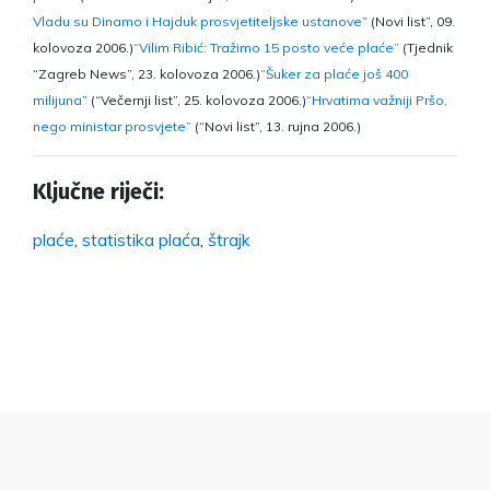
Vladu su Dinamo i Hajduk prosvjetiteljske ustanove”
(Novi list”, 09.
kolovoza 2006.)
“Vilim Ribić: Tražimo 15 posto veće plaće”
(Tjednik
“Zagreb News”, 23. kolovoza 2006.)
“Šuker za plaće još 400
milijuna”
(“Večernji list”, 25. kolovoza 2006.)
“Hrvatima važniji Pršo,
nego ministar prosvjete”
(“Novi list”, 13. rujna 2006.)
Ključne riječi:
plaće
,
statistika plaća
,
štrajk