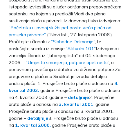
listopada izvijestili su o jučer održanom pregovaračkom
sastanku, na kojem su predložili Vladi dva plana
sustizanja plaća u privredi. Iz dnevnog tiska izdvajamo:
“Početniku u javnoj službi pet posto veća plaća od
prosjeka privrede”
(“Novi list”, 27. listopada 2006.)
Pročitajte i članak iz
“Slobodne Dalmacije”
, te
poslušajte snimku iz emisije
“Aktualni 101”
Izdvajamo i
zanimljiv članak iz “Jutarnjeg lista” od 04. studenoga
2006. –
“Umjesto smanjenja, potpore opet rastu
“, o
ponovnom povećanju izdataka za državne potpore.Za
pregovore o plaćama Sindikat je izradio detaljnu
analizu plaća. 1. Prosječne bruto plaće u odnosu na
4.
kvartal 2003.
godine Prosječne bruto plaće u odnosu
na 4. kvartal 2003. godine –
detaljnije
2. Prosječne
bruto plaće u odnosu na
3. kvartal 2001
.
godine
Prosječne bruto plaće u odnosu na 3. kvartal 2001.
godine –
detaljnije
3. Prosječne bruto plaće u odnosu
na
1. kvartal 2000.
godine Prosječne bruto plaće u