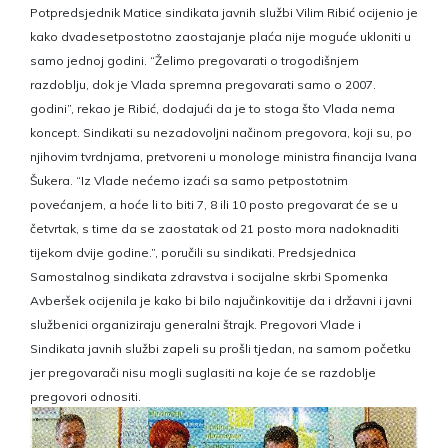
Potpredsjednik Matice sindikata javnih službi Vilim Ribić ocijenio je
kako dvadesetpostotno zaostajanje plaća nije moguće ukloniti u
samo jednoj godini. “Želimo pregovarati o trogodišnjem
razdoblju, dok je Vlada spremna pregovarati samo o 2007.
godini”, rekao je Ribić, dodajući da je to stoga što Vlada nema
koncept. Sindikati su nezadovoljni načinom pregovora, koji su, po
njihovim tvrdnjama, pretvoreni u monologe ministra financija Ivana
Šukera. “Iz Vlade nećemo izaći sa samo petpostotnim
povećanjem, a hoće li to biti 7, 8 ili 10 posto pregovarat će se u
četvrtak, s time da se zaostatak od 21 posto mora nadoknaditi
tijekom dvije godine.”, poručili su sindikati. Predsjednica
Samostalnog sindikata zdravstva i socijalne skrbi Spomenka
Avberšek ocijenila je kako bi bilo najučinkovitije da i državni i javni
službenici organiziraju generalni štrajk. Pregovori Vlade i
Sindikata javnih službi zapeli su prošli tjedan, na samom početku
jer pregovarači nisu mogli suglasiti na koje će se razdoblje
pregovori odnositi.