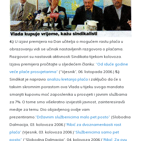
4.)
U izjavi premijera na Dan učitelja o mogućem rastu plaća u
obrazovanju vidi se učinak nastavljenih razgovora o plaćama.
Razgovori su nastavak aktivnosti Sindikata tijekom kolovoza.
Izjavu premijera pročitajte u sljedećem članku:
“Od iduće godine
veće plaće prosvjetarima”
(“Vjesnik”, 06. listopada 2006.)
5.)
Sindikat je napravio
analizu kretanja plaća
i zaključio da će s
takvim skromnim porastom ova Vlada u tijeku svoga mandata
smanjiti kupovnu moć zaposlenika u prosvjeti i javnim službama
za 7%. O tome smo višekratno izvijestili javnost, zainteresiravši
medije za temu. Dio objavljenog ovdje vam
prezentiramo.
“Državnim službenicima malo pet posto”
(Slobodna
Dalmacija, 03. kolovoza 2006.)
“Ribić za dvoznamenkasti rast
plaća”
(Vjesnik, 03. kolovoza 2006.)
“Službenicima samo pet
posto”
(“Slobodna Dalmacija”, 04. kolovoza 2006.)
“Ribić: Za ovu