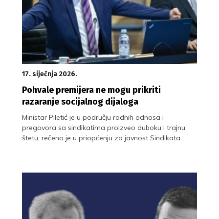
17. siječnja 2026.
Pohvale premijera ne mogu prikriti
razaranje socijalnog dijaloga
Ministar Piletić je u području radnih odnosa i
pregovora sa sindikatima proizveo duboku i trajnu
štetu, rečeno je u priopćenju za javnost Sindikata