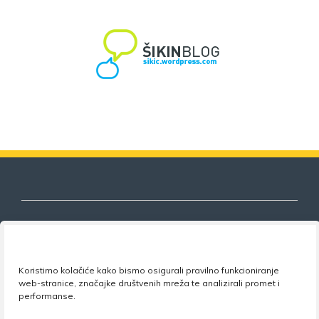
Nezavisni sindikat znanosti i visokog
Koristimo kolačiće kako bismo osigurali pravilno funkcioniranje
obrazovanja
web-stranice, značajke društvenih mreža te analizirali promet i
performanse.
Adresa:
Florijana Andrašeca 18A / VI kat
• 10 000