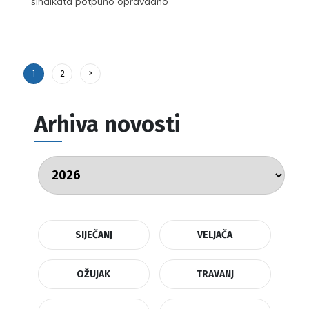
sindikata potpuno opravdano
1
2
>
Arhiva novosti
SIJEČANJ
VELJAČA
OŽUJAK
TRAVANJ