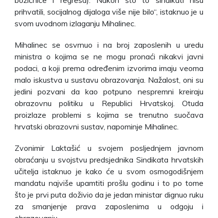
prihvatili, socijalnog dijaloga više nije bilo“, istaknuo je u
svom uvodnom izlaganju Mihalinec.
Mihalinec se osvrnuo i na broj zaposlenih u uredu
ministra o kojima se ne mogu pronaći nikakvi javni
podaci, a koji prema određenim izvorima imaju veoma
malo iskustva u sustavu obrazovanja. Nažalost, oni su
jedini pozvani da kao potpuno nespremni kreiraju
obrazovnu politiku u Republici Hrvatskoj. Otuda
proizlaze problemi s kojima se trenutno suočava
hrvatski obrazovni sustav, napominje Mihalinec.
Zvonimir Laktašić u svojem posljednjem javnom
obraćanju u svojstvu predsjednika Sindikata hrvatskih
učitelja istaknuo je kako će u svom osmogodišnjem
mandatu najviše upamtiti prošlu godinu i to po tome
što je prvi puta doživio da je jedan ministar dignuo ruku
za smanjenje prava zaposlenima u odgoju i
obrazovanju.