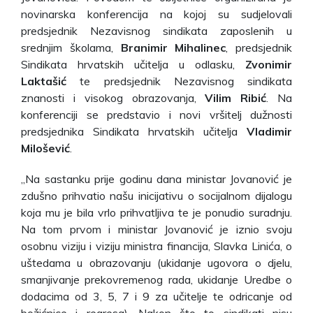
novinarska konferencija na kojoj su sudjelovali
predsjednik Nezavisnog sindikata zaposlenih u
srednjim školama,
Branimir Mihalinec
, predsjednik
Sindikata hrvatskih učitelja u odlasku,
Zvonimir
Laktašić
te predsjednik Nezavisnog sindikata
znanosti i visokog obrazovanja,
Vilim Ribić
. Na
konferenciji se predstavio i novi vršitelj dužnosti
predsjednika Sindikata hrvatskih učitelja
Vladimir
Milošević
.
„Na sastanku prije godinu dana ministar Jovanović je
zdušno prihvatio našu inicijativu o socijalnom dijalogu
koja mu je bila vrlo prihvatljiva te je ponudio suradnju.
Na tom prvom i ministar Jovanović je iznio svoju
osobnu viziju i viziju ministra financija, Slavka Linića, o
uštedama u obrazovanju (ukidanje ugovora o djelu,
smanjivanje prekovremenog rada, ukidanje Uredbe o
dodacima od 3, 5, 7 i 9 za učitelje te odricanje od
božićnice i regresa). Nakon što to sindikati nisu