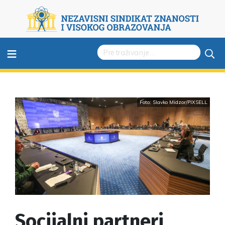
≡
Foto: Slavko Midzor/PIXSELL
Socijalni partneri