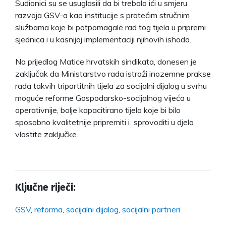
Sudionici su se usuglasili da bi trebalo ići u smjeru
razvoja GSV-a kao institucije s pratećim stručnim
službama koje bi potpomagale rad tog tijela u pripremi
sjednica i u kasnijoj implementaciji njihovih ishoda.
Na prijedlog Matice hrvatskih sindikata, donesen je
zaključak da Ministarstvo rada istraži inozemne prakse
rada takvih tripartitnih tijela za socijalni dijalog u svrhu
moguće reforme Gospodarsko-socijalnog vijeća u
operativnije, bolje kapacitirano tijelo koje bi bilo
sposobno kvalitetnije pripremiti i sprovoditi u djelo
vlastite zaključke.
Ključne riječi:
GSV
,
reforma
,
socijalni dijalog
,
socijalni partneri