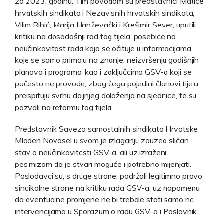
za 2023. godinu. Tim povodom su predstavnici Matice
hrvatskih sindikata i Nezavisnih hrvatskih sindikata,
Vilim Ribić, Marija Hanževački i Krešimir Sever, uputili
kritiku na dosadašnji rad tog tijela, posebice na
neučinkovitost rada koja se očituje u informacijama
koje se samo primaju na znanje, neizvršenju godišnjih
planova i programa, kao i zaključcima GSV-a koji se
počesto ne provode, zbog čega pojedini članovi tijela
preispituju svrhu daljnjeg dolaženja na sjednice, te su
pozvali na reformu tog tijela.
Predstavnik Saveza samostalnih sindikata Hrvatske
Mladen Novosel u svom je izlaganju zauzeo sličan
stav o neučinkovitosti GSV-a, ali uz izraženi
pesimizam da je stvari moguće i potrebno mijenjati.
Poslodavci su, s druge strane, podržali legitimno pravo
sindikalne strane na kritiku rada GSV-a, uz napomenu
da eventualne promjene ne bi trebale stati samo na
intervencijama u Sporazum o radu GSV-a i Poslovnik.