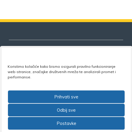
Nezavisni sindikat znanosti i visokog
Koristimo kolačiće kako bismo osigurali pravilno funkcioniranje
obrazovanja
web-stranice, značajke društvenih mreža te analizirali promet i
performanse.
Adresa:
Florijana Andrašeca 18A / VI kat
• 10 000
Zagreb •
Tel:
+385 1 4847 337
•
Email:
uprava@nsz.hr
Prihvati sve
•
Facebook:
NSZVO
Odbij sve
Postavke
©2026 Nezavisni sindikat znanosti i visokog obrazovanja