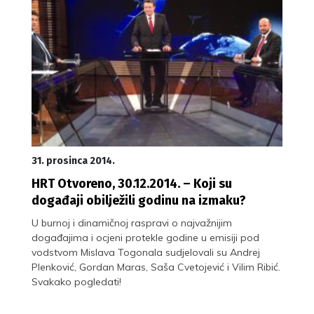
31. prosinca 2014.
HRT Otvoreno, 30.12.2014. – Koji su
događaji obilježili godinu na izmaku?
U burnoj i dinamičnoj raspravi o najvažnijim
događajima i ocjeni protekle godine u emisiji pod
vodstvom Mislava Togonala sudjelovali su Andrej
Plenković, Gordan Maras, Saša Cvetojević i Vilim Ribić.
Svakako pogledati!