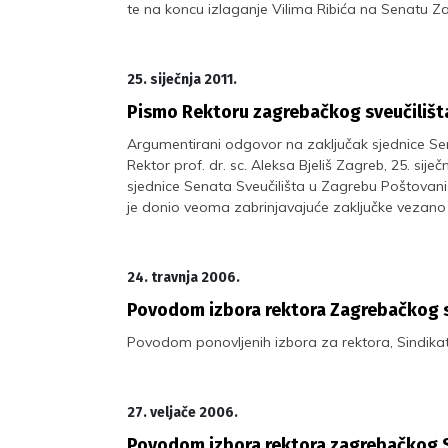
te na koncu izlaganje Vilima Ribića na Senatu Za
25. siječnja 2011.
Pismo Rektoru zagrebačkog sveučilišt
Argumentirani odgovor na zaključak sjednice 
Rektor prof. dr. sc. Aleksa Bjeliš Zagreb, 25. si
sjednice Senata Sveučilišta u Zagrebu Poštovani 
je donio veoma zabrinjavajuće zaključke vezano
24. travnja 2006.
Povodom izbora rektora Zagrebačkog s
Povodom ponovljenih izbora za rektora, Sindikat
27. veljače 2006.
Povodom izbora rektora zagrebačkog S