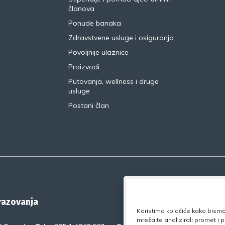
članova
Ponude banaka
Zdravstvene usluge i osiguranja
Povoljnije ulaznice
Proizvodi
Putovanja, wellness i druge
usluge
Postani član
brazovanja
Koristimo kolačiće kako bismo 
mreža te analizirali promet i