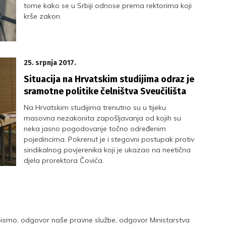
tome kako se u Srbiji odnose prema rektorima koji
krše zakon.
25. srpnja 2017.
Situacija na Hrvatskim studijima odraz je
sramotne politike čelništva Sveučilišta
Na Hrvatskim studijima trenutno su u tijeku
masovna nezakonita zapošljavanja od kojih su
neka jasno pogodovanje točno određenim
pojedincima. Pokrenut je i stegovni postupak protiv
sindikalnog povjerenika koji je ukazao na neetična
djela prorektora Čovića.
 pismo, odgovor naše pravne službe, odgovor Ministarstva