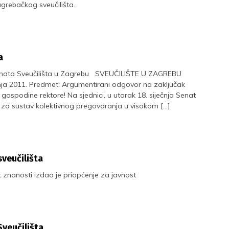
grebačkog sveučilišta.
a
Senata Sveučilišta u Zagrebu SVEUČILIŠTE U ZAGREBU
ječnja 2011. Predmet: Argumentirani odgovor na zaključak
gospodine rektore! Na sjednici, u utorak 18. siječnja Senat
 za sustav kolektivnog pregovaranja u visokom […]
veučilišta
 znanosti izdao je priopćenje za javnost
veučilišta