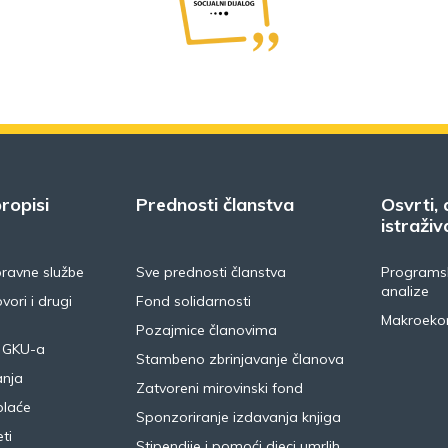
ropisi
Prednosti članstva
Osvrti, 
istraživ
pravne službe
Sve prednosti članstva
Programsk
analize
vori i drugi
Fond solidarnosti
Makroeko
Pozajmice članovima
 GKU-a
Stambeno zbrinjavanje članova
anja
Zatvoreni mirovinski fond
plaće
Sponzoriranje izdavanja knjiga
ti
Stipendije i pomoći djeci umrlih