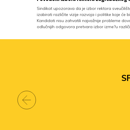
Sindikat upozorava da je izbor rektora sveučil
izabirati različite vizije razvoja i politike koje će
Kandidati nisu zahvatili najvažnije probleme dov
odlučnijih odgovora pretvara izbor izme?u različit
S