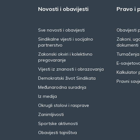
Novosti i obavijesti
Pravo i p
Sve novosti i obavijesti
Obavijesti 
Sindikalne vijesti i socijalno
Zakoni, ugo
partnerstvo
dokumenti
Zakonski okviri i kolektivno
Tumačenja
pregovaranje
E-savjetov
Vijesti iz znanosti i obrazovanja
Kalkulator 
Demokratski život Sindikata
Pravni savje
Međunarodna suradnja
Iz medija
Okrugli stolovi i rasprave
Zanimljivosti
Sportske aktivnosti
Obavijesti tajništva