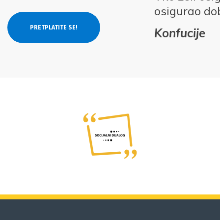
osigurao do
Konfucije