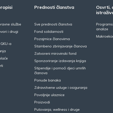
ropisi
Prednosti članstva
Osvrti, 
istraživ
pravne službe
Sve prednosti članstva
Programsk
analize
vori i drugi
Fond solidarnosti
Makroeko
Pozajmice članovima
 GKU-a
Stambeno zbrinjavanje članova
anja
Zatvoreni mirovinski fond
plaće
Sponzoriranje izdavanja knjiga
ti
Stipendije i pomoći djeci umrlih
članova
Ponude banaka
Zdravstvene usluge i osiguranja
Povoljnije ulaznice
Proizvodi
Putovanja, wellness i druge