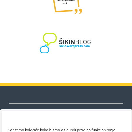
Nezavisni sindikat znanosti i visokog
Koristimo kolačiće kako bismo osigurali pravilno funkcioniranje