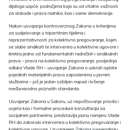
dijaloga uopće, područjima koja su od vitalne važnosti
za slobode i prava radnika, kao i same demokracije.
Nakon usvajanja kontroverznog Zakona o kriterijima
za sudjelovanje u tripartitnim tijelima i
reprezentativnosti za kolektivno pregovaranje, kojim
se slabe sindikati te intervenira u kolektivne ugovore i
limitira jedno od fundamentalnih radničkih i sindikalnih
prava – prava na kolektivno pregovaranje, posljednja
odluka Vlade RH – usvajanje Zakona o uskrati isplate
pojedinih materijalnih prava zaposlenima u javnim
službama – još je jedan ozbiljan napad i kršenje
međunarodno priznatih standarda.
Usvajanje Zakona u Saboru, uz nepoštovanje pravila i
uvjeta kao i formalne procedure konzultacija sa
socijalnim partnerima, predstavlja jasnu namjeru Vlade
RH da zakonski intervenira u kolektivno pregovaranje i
kolektivne ugovore. Usvajanjem Zakona suspendiraju