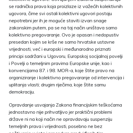
se radnička prava koja proizlaze iz važećih kolektivnih
ugovora, čime svi ostali kolektivni ugovori postaju
nepotrebni jer ih je moguće staviti izvan snage
zakonskim putem, pa se na taj način uništava samo
kolektivno pregovaranje. Ovo je opasan i nedopustiv
presedan kojim se krše ne samo hrvatske ustavne
vrijednosti, već i europski i međunarodno priznati
principi sadržani u Ugovoru, Europskoj socijalnoj povelji
i Povelji o temeljnim pravima Europske unije, kao i
konvencijama 87. i 98. MOR-a, koje štite pravo na
organiziranje i kolektivno pregovaranje od intervencija i
uplitanja vlasti; drugim riječima, koje štite samu
demokraciju.
Opravdanje usvajanja Zakona financijskim teškoćama
jednostavno nije prihvatljivo jer praktični problemi
države ni na koji način ne opravdavaju suspenziju
temeljnih prava i vrijednosti, posebno ne bez