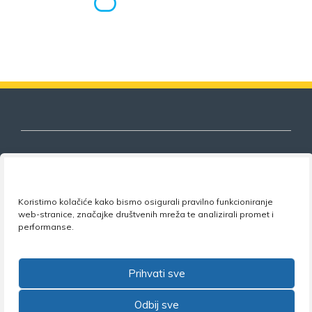
Nezavisni sindikat znanosti i visokog
Koristimo kolačiće kako bismo osigurali pravilno funkcioniranje
obrazovanja
web-stranice, značajke društvenih mreža te analizirali promet i
performanse.
Adresa:
Florijana Andrašeca 18A / VI kat
• 10 000
Zagreb •
Tel:
+385 1 4847 337
•
Email:
uprava@nsz.hr
•
Facebook:
NSZVO
Prihvati sve
Odbij sve