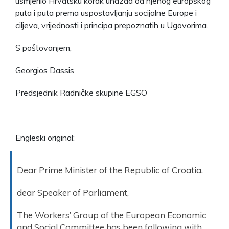
usmjerilo Hrvatsku korak unazad od njenog europskog
puta i puta prema uspostavljanju socijalne Europe i
ciljeva, vrijednosti i principa prepoznatih u Ugovorima.
S poštovanjem,
Georgios Dassis
Predsjednik Radničke skupine EGSO
Engleski original:
Dear Prime Minister of the Republic of Croatia,
dear Speaker of Parliament,
The Workers’ Group of the European Economic
and Social Committee has been following with