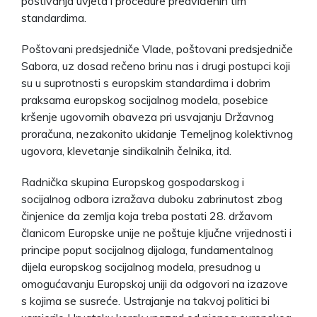
poštivanja uvjeta i procedure predviđenih tim
standardima.
Poštovani predsjedniče Vlade, poštovani predsjedniče
Sabora, uz dosad rečeno brinu nas i drugi postupci koji
su u suprotnosti s europskim standardima i dobrim
praksama europskog socijalnog modela, posebice
kršenje ugovornih obaveza pri usvajanju Državnog
proračuna, nezakonito ukidanje Temeljnog kolektivnog
ugovora, klevetanje sindikalnih čelnika, itd.
Radnička skupina Europskog gospodarskog i
socijalnog odbora izražava duboku zabrinutost zbog
činjenice da zemlja koja treba postati 28. državom
članicom Europske unije ne poštuje ključne vrijednosti i
principe poput socijalnog dijaloga, fundamentalnog
dijela europskog socijalnog modela, presudnog u
omogućavanju Europskoj uniji da odgovori na izazove
s kojima se susreće. Ustrajanje na takvoj politici bi