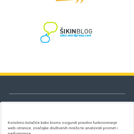
Nezavisni sindikat znanosti i visokog
Koristimo kolačiće kako bismo osigurali pravilno funkcioniranje
obrazovanja
web-stranice, značajke društvenih mreža te analizirali promet i
performanse.