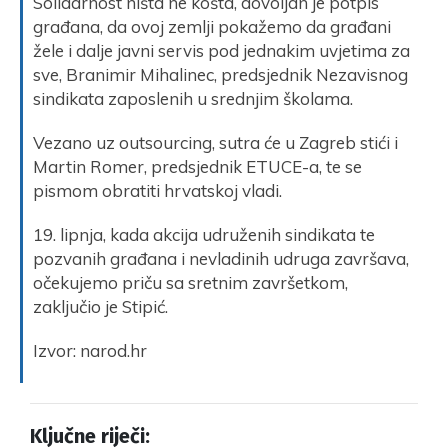
Solidarnost ništa ne košta, dovoljan je potpis
građana, da ovoj zemlji pokažemo da građani
žele i dalje javni servis pod jednakim uvjetima za
sve, Branimir Mihalinec, predsjednik Nezavisnog
sindikata zaposlenih u srednjim školama.
Vezano uz outsourcing, sutra će u Zagreb stići i
Martin Romer, predsjednik ETUCE-a, te se
pismom obratiti hrvatskoj vladi.
19. lipnja, kada akcija udruženih sindikata te
pozvanih građana i nevladinih udruga završava,
očekujemo priču sa sretnim završetkom,
zaključio je Stipić.
Izvor: narod.hr
Ključne riječi: