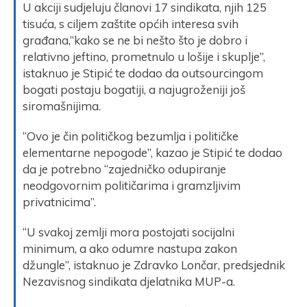
U akciji sudjeluju članovi 17 sindikata, njih 125
tisuća, s ciljem zaštite općih interesa svih
građana,”kako se ne bi nešto što je dobro i
relativno jeftino, prometnulo u lošije i skuplje”,
istaknuo je Stipić te dodao da outsourcingom
bogati postaju bogatiji, a najugroženiji još
siromašnijima.
“Ovo je čin političkog bezumlja i političke
elementarne nepogode”, kazao je Stipić te dodao
da je potrebno “zajedničko odupiranje
neodgovornim političarima i gramzljivim
privatnicima”.
“U svakoj zemlji mora postojati socijalni
minimum, a ako odumre nastupa zakon
džungle”, istaknuo je Zdravko Lončar, predsjednik
Nezavisnog sindikata djelatnika MUP-a.