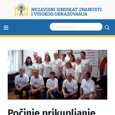
≡
Počinje prikupljanje