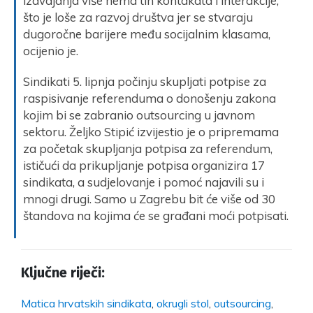
izdvajanja više nema tih kontakata i interakcije,
što je loše za razvoj društva jer se stvaraju
dugoročne barijere među socijalnim klasama,
ocijenio je.
Sindikati 5. lipnja počinju skupljati potpise za
raspisivanje referenduma o donošenju zakona
kojim bi se zabranio outsourcing u javnom
sektoru. Željko Stipić izvijestio je o pripremama
za početak skupljanja potpisa za referendum,
ističući da prikupljanje potpisa organizira 17
sindikata, a sudjelovanje i pomoć najavili su i
mnogi drugi. Samo u Zagrebu bit će više od 30
štandova na kojima će se građani moći potpisati.
Ključne riječi:
Matica hrvatskih sindikata
,
okrugli stol
,
outsourcing
,