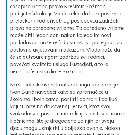
časopisa Radno pravo Krešimir Rožman
podsjetivši kako je Vlada rekla da bi zaposlenici
prelaskom kod privatnog poslodavca zadržali
prava na određeno vrijeme. To određeno vrijeme
može biti i jedan dan, nakon kojega im novi
poslodavac može reći da su višak i posegnuti za
poslovno uvjetovanim otkazom. Vlada kaže da
će se outsourcingom zadržati svi radnici,
povećati kvaliteta usluga i uštedjeti, a to je
nemoguće, ustvrdio je Rožman.
Na sociološki aspekt outsourcinga upozorio je
Ivan Burić navodeći kako su spremačice u
školama i bolnicama, portiri i domari, kao ljudi
koji su niže na društvenoj ljestvici, kroz svoj
svakodnevni posao u interakciji s nastavnicima ili
liječnicima, što je dragocjeno za njih jer svoju
djecu mogu usmjeriti u bolje školovanje. Nakon