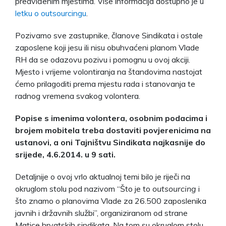
predviđenim mjestima. Više informacija dostupno je u
letku o outsourcingu
.
Pozivamo sve zastupnike, članove Sindikata i ostale
zaposlene koji jesu ili nisu obuhvaćeni planom Vlade
RH da se odazovu pozivu i pomognu u ovoj akciji.
Mjesto i vrijeme volontiranja na štandovima nastojat
ćemo prilagoditi prema mjestu rada i stanovanja te
radnog vremena svakog volontera.
Popise s imenima volontera, osobnim podacima i
brojem mobitela treba dostaviti povjerenicima na
ustanovi, a oni Tajništvu Sindikata najkasnije do
srijede, 4.6.2014. u 9 sati.
Detaljnije o ovoj vrlo aktualnoj temi bilo je riječi na
okruglom stolu pod nazivom “Što je to
outsourcing
i
što znamo o planovima Vlade za 26.500 zaposlenika
javnih i državnih službi”, organiziranom od strane
Matice hrvatskih sindikata. Na tom su okruglom stolu