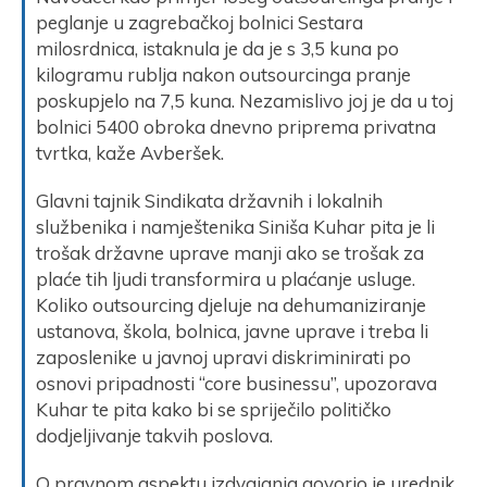
peglanje u zagrebačkoj bolnici Sestara
milosrdnica, istaknula je da je s 3,5 kuna po
kilogramu rublja nakon outsourcinga pranje
poskupjelo na 7,5 kuna. Nezamislivo joj je da u toj
bolnici 5400 obroka dnevno priprema privatna
tvrtka, kaže Avberšek.
Glavni tajnik Sindikata državnih i lokalnih
službenika i namještenika Siniša Kuhar pita je li
trošak državne uprave manji ako se trošak za
plaće tih ljudi transformira u plaćanje usluge.
Koliko outsourcing djeluje na dehumaniziranje
ustanova, škola, bolnica, javne uprave i treba li
zaposlenike u javnoj upravi diskriminirati po
osnovi pripadnosti “core businessu”, upozorava
Kuhar te pita kako bi se spriječilo političko
dodjeljivanje takvih poslova.
O pravnom aspektu izdvajanja govorio je urednik