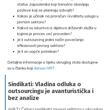
status zaposlenika koji trenutno obavljaju
poslove koji se planiraju izdvojiti?
Kakav je učinak na proračun i kvalitetu usluga u
javnom sektoru?
Kakva su iskustva iz dijelova državnih službi u
kojima je proces već proveden?
Je li outsourcing jedini način povećanja
efikasnosti javnog sektora?
Je li on uopće potreban?
Detaljne informacije o tijeku okruglog stola dostupne
su u članku koji
donosi HRT
:
Sindikati: Vladina odluka o
outsourcingu je avanturistička i
bez analize
(HRT) Čelnici sindikata javnog sektora s okruglog