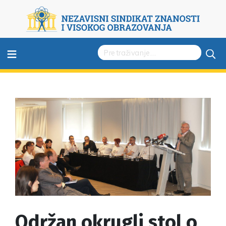
≡
Održan okrugli stol o