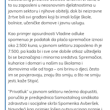
to su zaposleni u neosnovnim djelatnostima u
javnom sektoru i njihove obitelji, dok bi neizravne
žrtve bili svi građani koji bi imali lošije škole,
bolnice, učeničke domove i javnu uslugu.
Kao primjer apsurdnosti Vladine odluke
spomenuo je podatak da plaća spremačice iznosi
oko 2.500 kuna, u javnom sektoru zaposleno ih je
7.500, pa kada bi i sve one dobile otkaz uštedjela
bi se beznačajna i minorna sredstva. Spremačice,
kuharice i domari u našim su školama i
domovima više od toga – oni brinu o djeci, često
im se povjeravaju, znaju što smiju, a što ne smiju
jesti, kaže Stipić.
“Privatluk” u javnom sektoru nećemo dopustiti,
poručila je predsjednica Samostalnog sindikata
zdravstva i socijalne skrbi Spomenka Avberšek.
Navodeći kao primjer lošeg outsourcinga pranje i