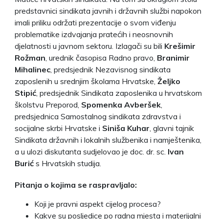
predstavnici sindikata javnih i državnih službi napokon
imali priliku održati prezentacije o svom viđenju
problematike izdvajanja pratećih i neosnovnih
djelatnosti u javnom sektoru. Izlagači su bili
Krešimir
Rožman
, urednik časopisa Radno pravo,
Branimir
Mihalinec
, predsjednik Nezavisnog sindikata
zaposlenih u srednjim školama Hrvatske,
Željko
Stipić
, predsjednik Sindikata zaposlenika u hrvatskom
školstvu Preporod,
Spomenka Avberšek
,
predsjednica Samostalnog sindikata zdravstva i
socijalne skrbi Hrvatske i
Siniša Kuhar
, glavni tajnik
Sindikata državnih i lokalnih službenika i namještenika,
a u ulozi diskutanta sudjelovao je doc. dr. sc.
Ivan
Burić
s Hrvatskih studija.
Pitanja o kojima se raspravljalo:
Koji je pravni aspekt cijelog procesa?
Kakve su posljedice po radna mjesta i materijalni