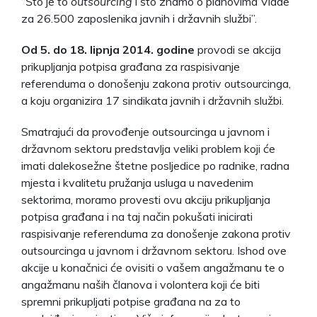
“Što je to
outsourcing
i što znamo o planovima Vlade
za 26.500 zaposlenika javnih i državnih službi”.
Od 5. do 18. lipnja 2014. godine
provodi se akcija
prikupljanja potpisa građana za raspisivanje
referenduma o donošenju zakona protiv outsourcinga,
a koju organizira 17 sindikata javnih i državnih službi.
Smatrajući da provođenje outsourcinga u javnom i
državnom sektoru predstavlja veliki problem koji će
imati dalekosežne štetne posljedice po radnike, radna
mjesta i kvalitetu pružanja usluga u navedenim
sektorima, moramo provesti ovu akciju prikupljanja
potpisa građana i na taj način pokušati inicirati
raspisivanje referenduma za donošenje zakona protiv
outsourcinga u javnom i državnom sektoru. Ishod ove
akcije u konačnici će ovisiti o vašem angažmanu te o
angažmanu naših članova i volontera koji će biti
spremni prikupljati potpise građana na za to