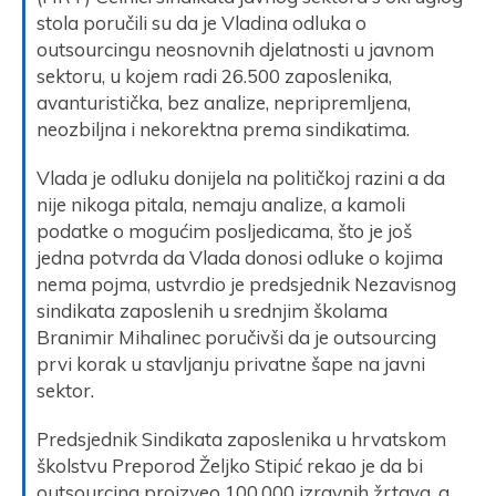
stola poručili su da je Vladina odluka o
outsourcingu neosnovnih djelatnosti u javnom
sektoru, u kojem radi 26.500 zaposlenika,
avanturistička, bez analize, nepripremljena,
neozbiljna i nekorektna prema sindikatima.
Vlada je odluku donijela na političkoj razini a da
nije nikoga pitala, nemaju analize, a kamoli
podatke o mogućim posljedicama, što je još
jedna potvrda da Vlada donosi odluke o kojima
nema pojma, ustvrdio je predsjednik Nezavisnog
sindikata zaposlenih u srednjim školama
Branimir Mihalinec poručivši da je outsourcing
prvi korak u stavljanju privatne šape na javni
sektor.
Predsjednik Sindikata zaposlenika u hrvatskom
školstvu Preporod Željko Stipić rekao je da bi
outsourcing proizveo 100.000 izravnih žrtava, a