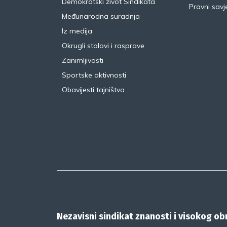
Demokratski život Sindikata
Pravni savje
Međunarodna suradnja
Iz medija
Okrugli stolovi i rasprave
Zanimljivosti
Sportske aktivnosti
Obavijesti tajništva
Nezavisni sindikat znanosti i visokog o