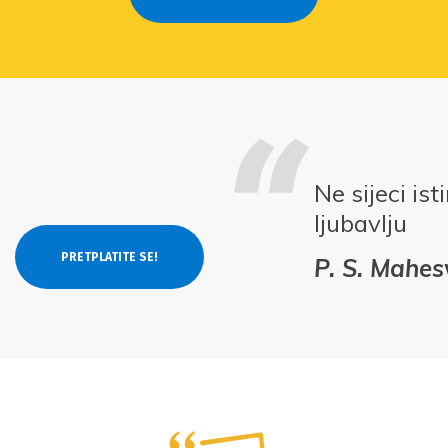
Ne sijeci is
ljubavlju
P. S. Mahe