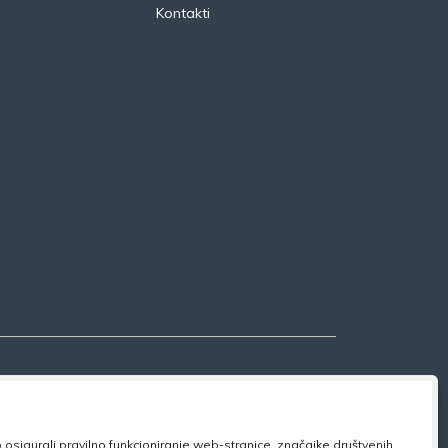
Kontakti
osigurali pravilno funkcioniranje web-stranice, značajke društvenih