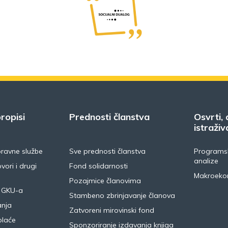
ropisi
Prednosti članstva
Osvrti, 
istraživ
pravne službe
Sve prednosti članstva
Programsk
analize
vori i drugi
Fond solidarnosti
Makroeko
Pozajmice članovima
 GKU-a
Stambeno zbrinjavanje članova
anja
Zatvoreni mirovinski fond
plaće
Sponzoriranje izdavanja knjiga