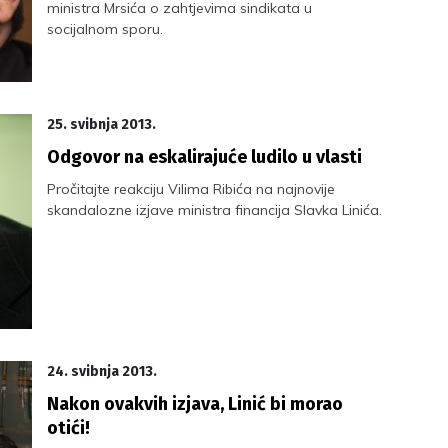
ministra Mrsića o zahtjevima sindikata u
socijalnom sporu.
25. svibnja 2013.
Odgovor na eskalirajuće ludilo u vlasti
Pročitajte reakciju Vilima Ribića na najnovije
skandalozne izjave ministra financija Slavka Linića.
24. svibnja 2013.
Nakon ovakvih izjava, Linić bi morao
otići!