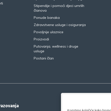
ti
Stipendije i pomoći djeci umrlih
članova
Ponude banaka
Zdravstvene usluge i osiguranja
Povoljnije ulaznice
Proizvodi
Putovanja, wellness i druge
usluge
Postani član
brazovanja
Koristimo kolačiće kako bismo 