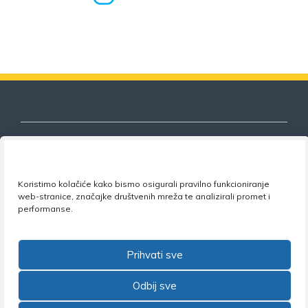
Nezavisni sindikat znanosti i visokog
Koristimo kolačiće kako bismo osigurali pravilno funkcioniranje
web-stranice, značajke društvenih mreža te analizirali promet i
obrazovanja
performanse.
Adresa:
Florijana Andrašeca 18A / VI kat
• 10 000
Zagreb •
Tel:
+385 1 4847 337
•
Email:
uprava@nsz.hr
Prihvati sve
•
Facebook:
NSZVO
Odbij sve