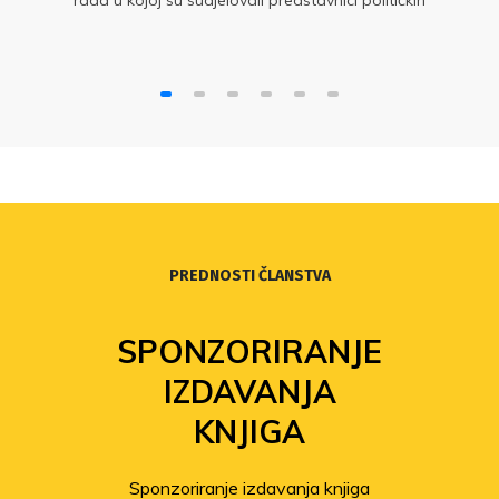
rada u kojoj su sudjelovali predstavnici političkih
stranaka te stručnjaci iz sindikata i akademske
zajednice.
PREDNOSTI ČLANSTVA
SPONZORIRANJE
IZDAVANJA
KNJIGA
Sponzoriranje izdavanja knjiga