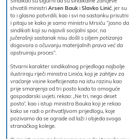
Sindikati su sigurni da su sindikalne zahtjeve
shvatili ministri
Arsen Bauk
i
Slavko Linić
, jer su
to i glasno potvrdili, kao i svi na sastanku prisutni
i pitaju se kako je samo ministru Mrsiću
“jasno da
sindikati koji su najavili socijalni spor, na
jučerašnji sastanak nisu došli s ciljem potizanja
dogovora o očuvanju materijalnih prava već da
opstruiraju proces”
.
Stvarni karakter sindikalnog prijedloga najbolje
ilustriraju riječi ministra Linića, koji je zahtjev za
vraćanje visine koeficijenata na istu razinu kao
prije smanjenja od tri posto kada to omoguće
gospodarski uvjeti, rekao: „Ne tri, nego deset
posto”, kao i istup ministra Bauka koji je rekao
kako se radi o prihvatljivom prijedlogu, koje
pozivamo da se ograde od laži i objeda svoga
stranačkog kolege.