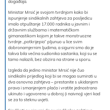
događaja.
Ministar Mrsić je svojom tvrdnjom kako bi
ispunjenje sindikalnih zahtjeva za posljedicu
imalo otpuštanje 17.000 radnika u javnim i
državnim službama i matematičkom
gimanastikom kojom je takve monstruozne
tvrdnje „potkrijepio” pljunuo u lice svim
dobronamjernim ljudima, a sigurni smo da je
takva bila većina sudionika sastanka, koji su se
tamo nalazili, bez obzira na strane u sporu.
Izgleda da jedino ministar Mrsić nije čuo
sindikalni prijedlog koji bi se mogao sumirati u
dva osnovna zahtjeva – prestanite s ukidanjem
prava i smanjenjem plaća i vratite jednostrano
ukinuto i ugovoreno u dobroj (i naivnoj) vjeri kad
se za to steknu uvjeti.