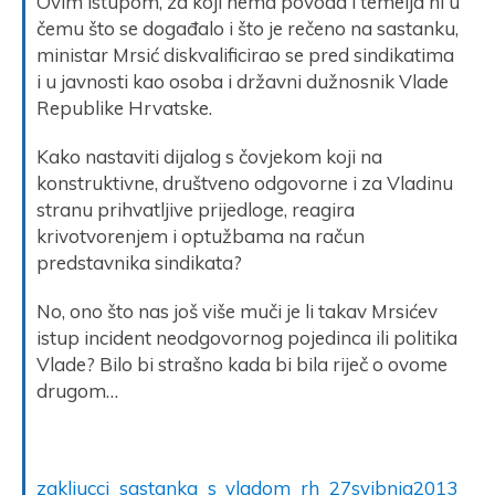
Ovim istupom, za koji nema povoda i temelja ni u
čemu što se događalo i što je rečeno na sastanku,
ministar Mrsić diskvalificirao se pred sindikatima
i u javnosti kao osoba i državni dužnosnik Vlade
Republike Hrvatske.
Kako nastaviti dijalog s čovjekom koji na
konstruktivne, društveno odgovorne i za Vladinu
stranu prihvatljive prijedloge, reagira
krivotvorenjem i optužbama na račun
predstavnika sindikata?
No, ono što nas još više muči je li takav Mrsićev
istup incident neodgovornog pojedinca ili politika
Vlade? Bilo bi strašno kada bi bila riječ o ovome
drugom…
zakljucci_sastanka_s_vladom_rh_27svibnja2013