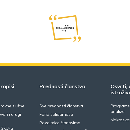
ropisi
Prednosti članstva
Osvrti, 
istraživ
pravne službe
Sve prednosti članstva
Programsk
analize
vori i drugi
Fond solidarnosti
Makroeko
Pozajmice članovima
 GKU-a