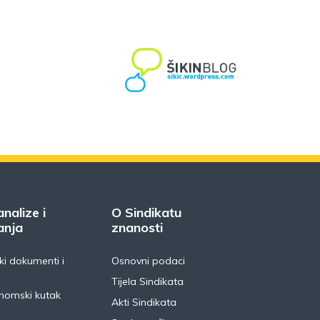
analize i
O Sindikatu
anja
znanosti
i dokumenti i
Osnovni podaci
Tijela Sindikata
nomski kutak
Akti Sindikata