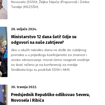
Novosela (SSSH), Željka Stipića (Preporod) i Zrinka
Turalije (NSZSŠH).
20. veljače 2024.
Ministarstvo 12 dana šuti! Gdje su
odgovori na naše zahtjeve?
Ako u idućih nekoliko dana ne dođe do ozbiljnog
pomaka u u prijedlogu koeficijenata za znanost i
visoko obrazovanje, morat ćemo reagirati snažnije
no ikad, rečeno je na konferenciji za medije
Sindikata koju su podržali SSSH i NHS
30. travnja 2022.
Predsjednik Republike odlikovao Severa,
Novosela i Ribića