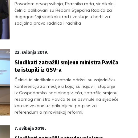
Povodom prvog svibnja, Praznika rada, sindikalni
čelnici odlikovani su Redom Stjepana Radića za
dugogodišnji sindikalni rad i zasluge u borbi za
socijalna prava radnica i radnika
23. svibnja 2019.
Sindikati zatražili smjenu ministra Pavića
te istupili iz GSV-a
Čelnici tri sindikalne centrale održali su zajedničku
konferenciju za medije u kojoj su najavili istupanje
iz Gospodarsko-socijalnog vijeća, zatražile smjenu
resornog ministra Pavića te se osvrnule na sljedeće
korake vezane uz prikupljene potpise za
referendum o mirovinskoj reformi.
7. svibnja 2019.