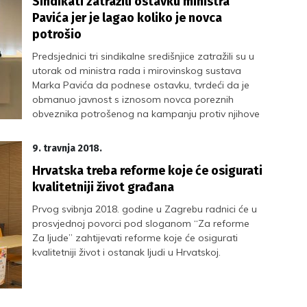
Sindikati zatražili ostavku ministra
Pavića jer je lagao koliko je novca
potrošio
Predsjednici tri sindikalne središnjice zatražili su u
utorak od ministra rada i mirovinskog sustava
Marka Pavića da podnese ostavku, tvrdeći da je
obmanuo javnost s iznosom novca poreznih
obveznika potrošenog na kampanju protiv njihove
referendumske inicijative “67 je previše”.
9. travnja 2018.
Hrvatska treba reforme koje će osigurati
kvalitetniji život građana
Prvog svibnja 2018. godine u Zagrebu radnici će u
prosvjednoj povorci pod sloganom “Za reforme
Za ljude” zahtijevati reforme koje će osigurati
kvalitetniji život i ostanak ljudi u Hrvatskoj.