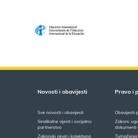
Novosti i obavijesti
Pravo i p
Sve novosti i obavijesti
Obavijesti 
Sindikalne vijesti i socijalno
Zakoni, ugo
partnerstvo
dokumenti
Zakonski okviri i kolektivno
Tumačenja