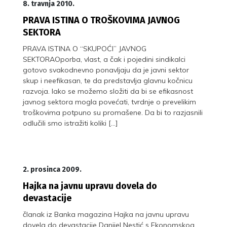
8. travnja 2010.
PRAVA ISTINA O TROŠKOVIMA JAVNOG
SEKTORA
PRAVA ISTINA O “SKUPOĆI” JAVNOG
SEKTORAOporba, vlast, a čak i pojedini sindikalci
gotovo svakodnevno ponavljaju da je javni sektor
skup i neefikasan, te da predstavlja glavnu kočnicu
razvoja. Iako se možemo složiti da bi se efikasnost
javnog sektora mogla povećati, tvrdnje o prevelikim
troškovima potpuno su promašene. Da bi to razjasnili
odlučili smo istražiti koliki […]
2. prosinca 2009.
Hajka na javnu upravu dovela do
devastacije
članak iz Banka magazina Hajka na javnu upravu
dovela do devastacije Danijel Nestić s Ekonomskog