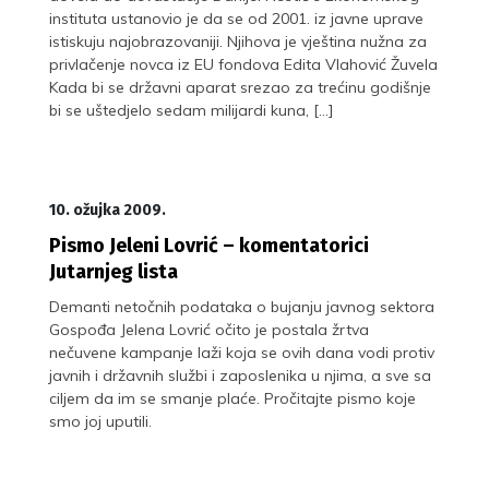
instituta ustanovio je da se od 2001. iz javne uprave
istiskuju najobrazovaniji. Njihova je vještina nužna za
privlačenje novca iz EU fondova Edita Vlahović Žuvela
Kada bi se državni aparat srezao za trećinu godišnje
bi se uštedjelo sedam milijardi kuna, […]
10. ožujka 2009.
Pismo Jeleni Lovrić – komentatorici
Jutarnjeg lista
Demanti netočnih podataka o bujanju javnog sektora
Gospođa Jelena Lovrić očito je postala žrtva
nečuvene kampanje laži koja se ovih dana vodi protiv
javnih i državnih službi i zaposlenika u njima, a sve sa
ciljem da im se smanje plaće. Pročitajte pismo koje
smo joj uputili.