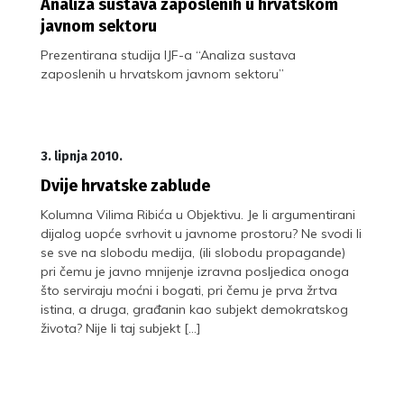
Analiza sustava zaposlenih u hrvatskom
javnom sektoru
Prezentirana studija IJF-a “Analiza sustava
zaposlenih u hrvatskom javnom sektoru”
3. lipnja 2010.
Dvije hrvatske zablude
Kolumna Vilima Ribića u Objektivu. Je li argumentirani
dijalog uopće svrhovit u javnome prostoru? Ne svodi li
se sve na slobodu medija, (ili slobodu propagande)
pri čemu je javno mnijenje izravna posljedica onoga
što serviraju moćni i bogati, pri čemu je prva žrtva
istina, a druga, građanin kao subjekt demokratskog
života? Nije li taj subjekt […]