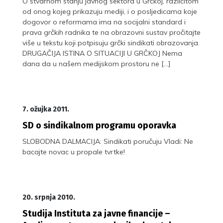
O stvarnom stanju javnog sektora u Grčkoj, različitom
od onog kojeg prikazuju mediji, i o posljedicama koje
dogovor o reformama ima na socijalni standard i
prava grčkih radnika te na obrazovni sustav pročitajte
više u tekstu koji potpisuju grčki sindikati obrazovanja.
DRUGAČIJA ISTINA O SITUACIJI U GRČKOJ Nema
dana da u našem medijskom prostoru ne […]
7. ožujka 2011.
SD o sindikalnom programu oporavka
SLOBODNA DALMACIJA: Sindikati poručuju Vladi: Ne
bacajte novac u propale tvrtke!
20. srpnja 2010.
Studija Instituta za javne financije –