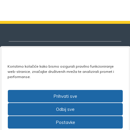
Koristimo kolačiće kako bismo osigurali pravilno funkcioniranje
Nezavisni sindikat znanosti i visokog
web-stranice, značajke društvenih mreža te analizirali promet i
obrazovanja
performanse.
Adresa:
Florijana Andrašeca 18A / VI kat
• 10 000
Zagreb •
Tel:
+385 1 4847 337
•
Email:
uprava@nsz.hr
Prihvati sve
•
Facebook:
NSZVO
Odbij sve
Postavke
©2026 Nezavisni sindikat znanosti i visokog obrazovanja