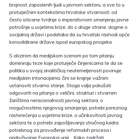
brojnost zaposlenih ljudi u javnom sektoru, a sve to u
proturječnim kontekstima hrvatske stvarnosti: od
često isticane tvrdnje o imperativnom smanjenju javne
potrošnje u uvjetima krize, do s druge strane, dogme o
socijalnoj državi i podataka da su hrvatski rashodi opće
konsolidirane države ispod europskog prosjeka.
S obzirom da medijskom scenom po tom pitanju
dominiraju teze koje proturječe činjenicama te da se
politika u svojoj analitičkoj neutemeljenosti povinuje
medijskim intonacijama, čini se krajnje važnim
ustanoviti stvarno stanje. Stoga valja pokušati
odgovoriti na pitanja o veličini, strukturi i stvarnim
žarištima neracionalnosti javnog sektora, o
mogućnostima njegovog smanjenja, potrebi poreznog
rasterećenja u uvjetima krize, o učinkovitosti javnog
sektora te o potrebi zapošljavanja stručnog kadra
potrebnog za provođenje reformskih procesa i
pridruživanje Europskoj uniji… Kako zadržati