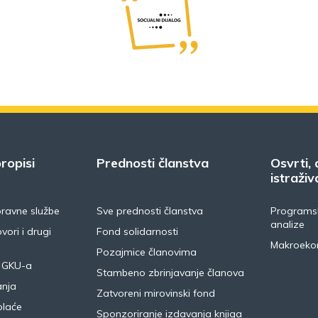
ropisi
Prednosti članstva
Osvrti, 
istraživ
pravne službe
Sve prednosti članstva
Programsk
analize
vori i drugi
Fond solidarnosti
Makroeko
Pozajmice članovima
 GKU-a
Stambeno zbrinjavanje članova
anja
Zatvoreni mirovinski fond
plaće
Sponzoriranje izdavanja knjiga