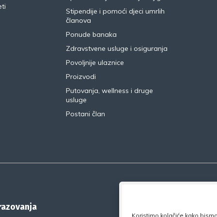
ti
Stipendije i pomoći djeci umrlih
članova
Ponude banaka
Zdravstvene usluge i osiguranja
Povoljnije ulaznice
Proizvodi
Putovanja, wellness i druge
usluge
Postani član
brazovanja
Koristimo kolačiće kako bismo 