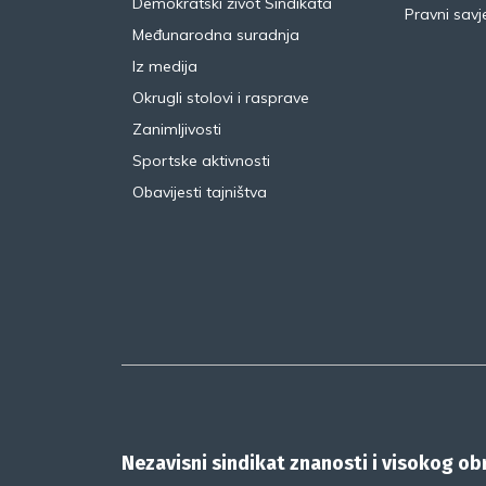
Demokratski život Sindikata
Pravni savje
Međunarodna suradnja
Iz medija
Okrugli stolovi i rasprave
Zanimljivosti
Sportske aktivnosti
Obavijesti tajništva
Nezavisni sindikat znanosti i visokog o