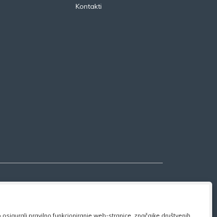
Kontakti
osigurali pravilno funkcioniranje web-stranice, značajke društvenih