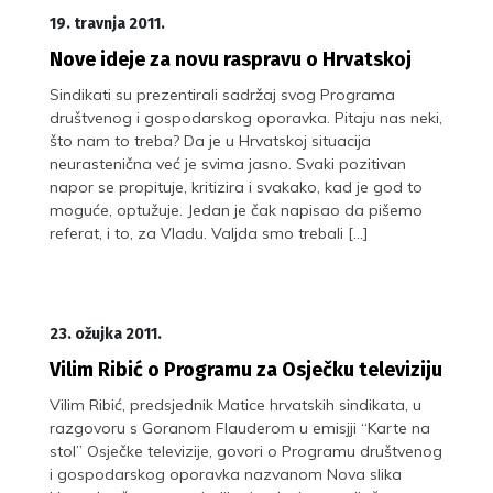
19. travnja 2011.
Nove ideje za novu raspravu o Hrvatskoj
Sindikati su prezentirali sadržaj svog Programa
društvenog i gospodarskog oporavka. Pitaju nas neki,
što nam to treba? Da je u Hrvatskoj situacija
neurastenična već je svima jasno. Svaki pozitivan
napor se propituje, kritizira i svakako, kad je god to
moguće, optužuje. Jedan je čak napisao da pišemo
referat, i to, za Vladu. Valjda smo trebali […]
23. ožujka 2011.
Vilim Ribić o Programu za Osječku televiziju
Vilim Ribić, predsjednik Matice hrvatskih sindikata, u
razgovoru s Goranom Flauderom u emisjji “Karte na
stol” Osječke televizije, govori o Programu društvenog
i gospodarskog oporavka nazvanom Nova slika