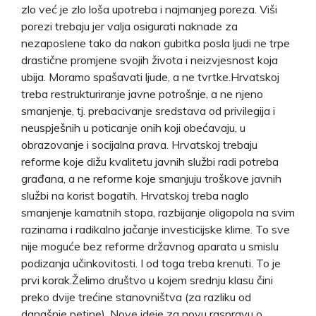
zlo već je zlo loša upotreba i najmanjeg poreza. Viši
porezi trebaju jer valja osigurati naknade za
nezaposlene tako da nakon gubitka posla ljudi ne trpe
drastične promjene svojih života i neizvjesnost koja
ubija. Moramo spašavati ljude, a ne tvrtke.Hrvatskoj
treba restrukturiranje javne potrošnje, a ne njeno
smanjenje, tj. prebacivanje sredstava od privilegija i
neuspješnih u poticanje onih koji obećavaju, u
obrazovanje i socijalna prava. Hrvatskoj trebaju
reforme koje dižu kvalitetu javnih službi radi potreba
građana, a ne reforme koje smanjuju troškove javnih
službi na korist bogatih. Hrvatskoj treba naglo
smanjenje kamatnih stopa, razbijanje oligopola na svim
razinama i radikalno jačanje investicijske klime. To sve
nije moguće bez reforme državnog aparata u smislu
podizanja učinkovitosti. I od toga treba krenuti. To je
prvi korak.Želimo društvo u kojem srednju klasu čini
preko dvije trećine stanovništva (za razliku od
današnje petine). Nove ideje za novu raspravu o