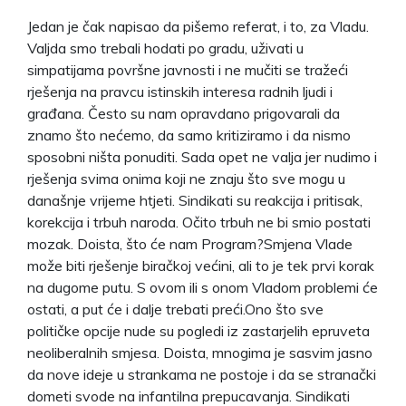
Jedan je čak napisao da pišemo referat, i to, za Vladu.
Valjda smo trebali hodati po gradu, uživati u
simpatijama površne javnosti i ne mučiti se tražeći
rješenja na pravcu istinskih interesa radnih ljudi i
građana. Često su nam opravdano prigovarali da
znamo što nećemo, da samo kritiziramo i da nismo
sposobni ništa ponuditi. Sada opet ne valja jer nudimo i
rješenja svima onima koji ne znaju što sve mogu u
današnje vrijeme htjeti. Sindikati su reakcija i pritisak,
korekcija i trbuh naroda. Očito trbuh ne bi smio postati
mozak. Doista, što će nam Program?Smjena Vlade
može biti rješenje biračkoj većini, ali to je tek prvi korak
na dugome putu. S ovom ili s onom Vladom problemi će
ostati, a put će i dalje trebati preći.Ono što sve
političke opcije nude su pogledi iz zastarjelih epruveta
neoliberalnih smjesa. Doista, mnogima je sasvim jasno
da nove ideje u strankama ne postoje i da se stranački
dometi svode na infantilna prepucavanja. Sindikati