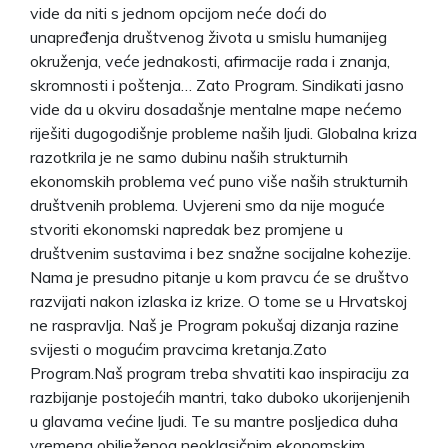
vide da niti s jednom opcijom neće doći do
unapređenja društvenog života u smislu humanijeg
okruženja, veće jednakosti, afirmacije rada i znanja,
skromnosti i poštenja… Zato Program. Sindikati jasno
vide da u okviru dosadašnje mentalne mape nećemo
riješiti dugogodišnje probleme naših ljudi. Globalna kriza
razotkrila je ne samo dubinu naših strukturnih
ekonomskih problema već puno više naših strukturnih
društvenih problema. Uvjereni smo da nije moguće
stvoriti ekonomski napredak bez promjene u
društvenim sustavima i bez snažne socijalne kohezije.
Nama je presudno pitanje u kom pravcu će se društvo
razvijati nakon izlaska iz krize. O tome se u Hrvatskoj
ne raspravlja. Naš je Program pokušaj dizanja razine
svijesti o mogućim pravcima kretanja.Zato
Program.Naš program treba shvatiti kao inspiraciju za
razbijanje postojećih mantri, tako duboko ukorijenjenih
u glavama većine ljudi. Te su mantre posljedica duha
vremena obilježenog neoklasičnim ekonomskim