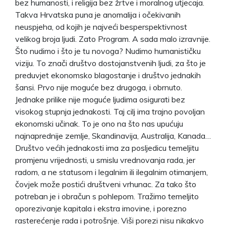
bez humanosti, i religija bez žrtve i moralnog utjecaja.
Takva Hrvatska puna je anomalija i očekivanih
neuspjeha, od kojih je najveći besperspektivnost
velikog broja ljudi. Zato Program. A sada malo izravnije.
Što nudimo i što je tu novoga? Nudimo humanističku
viziju. To znači društvo dostojanstvenih ljudi, za što je
preduvjet ekonomsko blagostanje i društvo jednakih
šansi. Prvo nije moguće bez drugoga, i obrnuto.
Jednake prilike nije moguće ljudima osigurati bez
visokog stupnja jednakosti. Taj cilj ima trajno povoljan
ekonomski učinak. To je ono na što nas upućuju
najnaprednije zemlje, Skandinavija, Australija, Kanada…
Društvo većih jednakosti ima za posljedicu temeljitu
promjenu vrijednosti, u smislu vrednovanja rada, jer
radom, a ne statusom i legalnim ili ilegalnim otimanjem,
čovjek može postići društveni vrhunac. Za tako što
potreban je i obračun s pohlepom. Tražimo temeljito
oporezivanje kapitala i ekstra imovine, i porezno
rasterećenje rada i potrošnje. Viši porezi nisu nikakvo