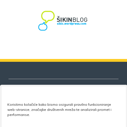
Nezavisni sindikat znanosti i visokog
Koristimo kolačiće kako bismo osigurali pravilno funkcioniranje
obrazovanja
web-stranice, značajke društvenih mreža te analizirali promet i
performanse.
Adresa:
Florijana Andrašeca 18A / VI kat
• 10 000