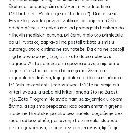
školama i pripadajućim društvenim vrijednostima
(M.Thatcher: „Pohlepa je nešto dobro“). Danas se u
Hrvatskoj svatko poziva, zaklinje i oslanja na tržište,
od domaćice u tv anketama, od prebogatih bankara do
njihovih medijskih eunuha, pri čemu malo tko primjećuje
da u Hrvatskoj zapravo i ne postoji tržište u smislu
autoregulatora optimalne ravnoteže. Da ono ne postoji
nigdje pokazao je J. Stiglitz i zato dobio nobelovu
nagradu. Ali ta sofisticirana spoznaja ovdje nije bitna
jer je naša situacija puno banalnija, mi živimo u
oligopolnom društvu, koje je daleko od korisnih učinaka
tržišnih zakonitosti. Jednostavno, tržište ne smije biti
kriterij
svega
, a treba biti kriterij onoga što na žalost
nije. Zato Program.Ne sviđa nam se zvjerinjak u kojem
živimo, a koji smo prepoznali kao osam smrtnih grijeha
moderne Hrvatske: politika bez načela, bogaćenje bez
rada, rad bez plaće, poslovanje bez morala, sloboda
bez odgovornosti, znanje bez primjenjivosti, liječenje