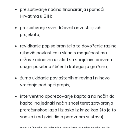
preispitivanje načina financiranja i pomoći
Hrvatima u BIH;
preispitivanje svih državnih investicijskih
projekata;
revidiranje popisa branitelja te dovo?enje razine
njihovih povlastica u sklad s mogućnostima
države odnosno u sklad sa socijalnim pravima
drugih posebno štićenih kategorija gra?ana;
žurno ukidanje povlaštenih mirovina i njihovo
vraćanje pod opći propis;
interventno oporezovanje kapitala na način da
kapital na jednaki način snosi teret zatvaranja
proračunskog jaza i izlaska iz krize kao što je to
snosio i rad (vidi dio o poreznom sustavu);
provo?enje dubinske analize poslovanja svih