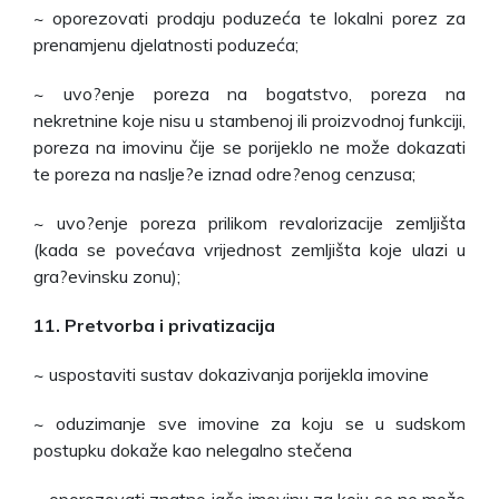
~ oporezovati prodaju poduzeća te lokalni porez za
prenamjenu djelatnosti poduzeća;
~ uvo?enje poreza na bogatstvo, poreza na
nekretnine koje nisu u stambenoj ili proizvodnoj funkciji,
poreza na imovinu čije se porijeklo ne može dokazati
te poreza na naslje?e iznad odre?enog cenzusa;
~ uvo?enje poreza prilikom revalorizacije zemljišta
(kada se povećava vrijednost zemljišta koje ulazi u
gra?evinsku zonu);
11. Pretvorba i privatizacija
~ uspostaviti sustav dokazivanja porijekla imovine
~ oduzimanje sve imovine za koju se u sudskom
postupku dokaže kao nelegalno stečena
~ oporezovati znatno jače imovinu za koju se ne može