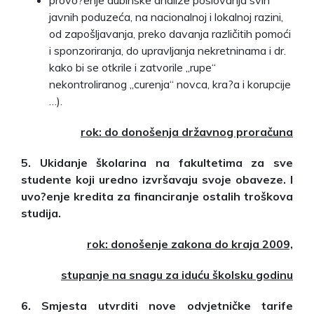
javnih poduzeća, na nacionalnoj i lokalnoj razini,
od zapošljavanja, preko davanja različitih pomoći
i sponzoriranja, do upravljanja nekretninama i dr.
kako bi se otkrile i zatvorile „rupe“
nekontroliranog „curenja“ novca, kra?a i korupcije
…).
rok: do donošenja državnog proračuna
5. Ukidanje školarina na fakultetima za sve
studente koji uredno izvršavaju svoje obaveze. I
uvo?enje kredita za financiranje ostalih troškova
studija.
rok: donošenje zakona do kraja 2009,
stupanje na snagu za iduću školsku godinu
6. Smjesta utvrditi nove odvjetničke tarife