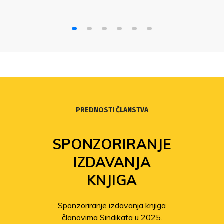
stajalištima političkih stranaka o bitnim
problemima obrazovnog sustava onako kako
su ih prepoznali i artikulirali sindikati Vertikale
obrazovanja.
PREDNOSTI ČLANSTVA
FOND
SOLIDARNOSTI
Povećanje isplata iz Fonda
solidarnosti
Sindikat pomaže članovima
pogođenima potresom