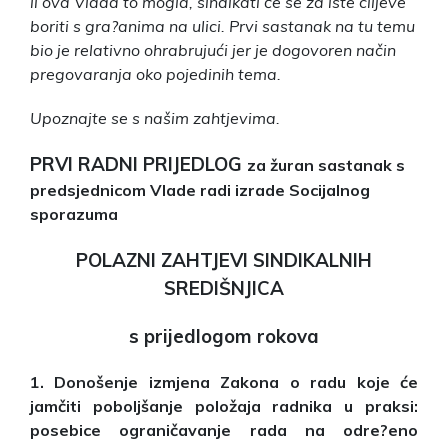
li ova Vlada to mogla, sindikati će se za iste ciljeve
boriti s gra?anima na ulici. Prvi sastanak na tu temu
bio je relativno ohrabrujući jer je dogovoren način
pregovaranja oko pojedinih tema.
Upoznajte se s našim zahtjevima.
PRVI RADNI PRIJEDLOG
za žuran sastanak s
predsjednicom Vlade radi izrade Socijalnog
sporazuma
POLAZNI ZAHTJEVI SINDIKALNIH
SREDIŠNJICA
s prijedlogom rokova
1. Donošenje izmjena Zakona o radu koje će
jamčiti poboljšanje položaja radnika u praksi:
posebice ograničavanje rada na odre?eno