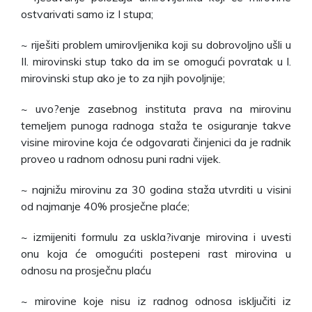
ostvarivati samo iz I stupa;
~ riješiti problem umirovljenika koji su dobrovoljno ušli u
II. mirovinski stup tako da im se omogući povratak u I.
mirovinski stup ako je to za njih povoljnije;
~ uvo?enje zasebnog instituta prava na mirovinu
temeljem punoga radnoga staža te osiguranje takve
visine mirovine koja će odgovarati činjenici da je radnik
proveo u radnom odnosu puni radni vijek.
~ najnižu mirovinu za 30 godina staža utvrditi u visini
od najmanje 40% prosječne plaće;
~ izmijeniti formulu za uskla?ivanje mirovina i uvesti
onu koja će omogućiti postepeni rast mirovina u
odnosu na prosječnu plaću
~ mirovine koje nisu iz radnog odnosa isključiti iz