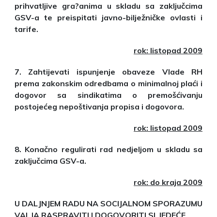
prihvatljive gra?anima u skladu sa zaključcima
GSV-a te preispitati javno-bilježničke ovlasti i
tarife.
rok: listopad 2009
7. Zahtijevati ispunjenje obaveze Vlade RH
prema zakonskim odredbama o minimalnoj plaći i
dogovor sa sindikatima o premošćivanju
postojećeg nepoštivanja propisa i dogovora.
rok: listopad 2009
8. Konačno regulirati rad nedjeljom u skladu sa
zaključcima GSV-a.
rok: do kraja 2009
U DALJNJEM RADU NA SOCIJALNOM SPORAZUMU
VALJA RASPRAVITI I DOGOVORITI SLJEDEĆE