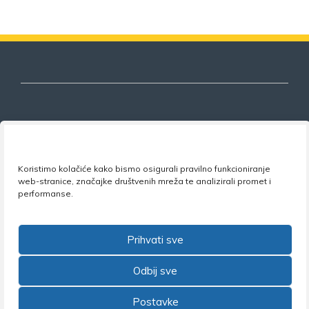
Nezavisni sindikat znanosti i visokog
obrazovanja
Koristimo kolačiće kako bismo osigurali pravilno funkcioniranje
web-stranice, značajke društvenih mreža te analizirali promet i
Adresa:
Florijana Andrašeca 18A / VI kat
• 10 000
performanse.
Zagreb •
Tel:
+385 1 4847 337
•
Email:
uprava@nsz.hr
•
Facebook:
NSZVO
Prihvati sve
Odbij sve
©2026 Nezavisni sindikat znanosti i visokog obrazovanja
Postavke