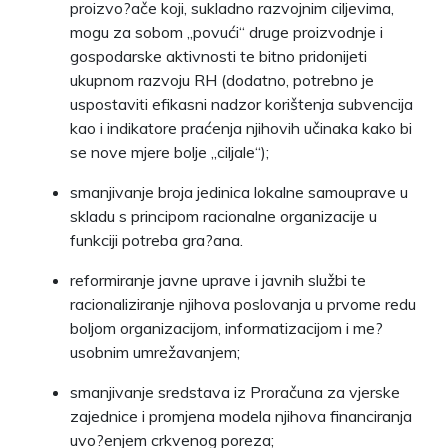
proizvo?ače koji, sukladno razvojnim ciljevima,
mogu za sobom „povući“ druge proizvodnje i
gospodarske aktivnosti te bitno pridonijeti
ukupnom razvoju RH (dodatno, potrebno je
uspostaviti efikasni nadzor korištenja subvencija
kao i indikatore praćenja njihovih učinaka kako bi
se nove mjere bolje „ciljale“);
smanjivanje broja jedinica lokalne samouprave u
skladu s principom racionalne organizacije u
funkciji potreba gra?ana.
reformiranje javne uprave i javnih službi te
racionaliziranje njihova poslovanja u prvome redu
boljom organizacijom, informatizacijom i me?
usobnim umrežavanjem;
smanjivanje sredstava iz Proračuna za vjerske
zajednice i promjena modela njihova financiranja
uvo?enjem crkvenog poreza;