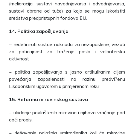
(melioracija, sustavi navodnjavanja i odvodnjavanja,
sustavi obrane od tuče) za koja se mogu iskoristiti
sredstva predpristupnih fondova EU.
14. Politika zapošljavanja
~ redefinirati sustav naknada za nezaposlene, vezati
za poticajnost za traženje posla i volontersku
aktivnost
~ politika zapošljavanja s jasno artikuliranim ciljem
povećanja zaposlenosti na razinu predvi?enu
Lisabonskim ugovorom u primjerenom roku;
15. Reforma mirovinskog sustava
~ ukidanje povlaštenih mirovina i njihovo vraćanje pod
opći propis;
~ rješavanje položaja umirovljenika koji će mirovine