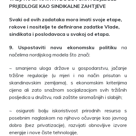
PRIJEDLOGE KAO SINDIKALNE ZAHTJEVE
Svaki od ovih zadataka mora imati svoje etape,
rokove i nositelje te definirane zadatke Vlade,
sindikata i poslodavaca u svakoj od etapa.
9. Uspostaviti novu ekonomsku politiku
na
načelima nordijskog modela što znači:
~ smanjena uloga države u gospodarstvu, jačanje
tržišne regulacije (u mjeri i na način prisutan u
skandinavskim zemljama), s ekonomskim kriterijima
cijena ali zato snažnom socijalizacijom svih tržišnih
posljedica u društvu, radi zaštite siromašnijih i slabijih;
~ osigurati bolju iskoristivost prirodnih resursa s
posebnim naglaskom na njihovo očuvanje kao javnog
dobra (bez privatizacije), razvijati obnovljive izvore
energije i nove čiste tehnologije,