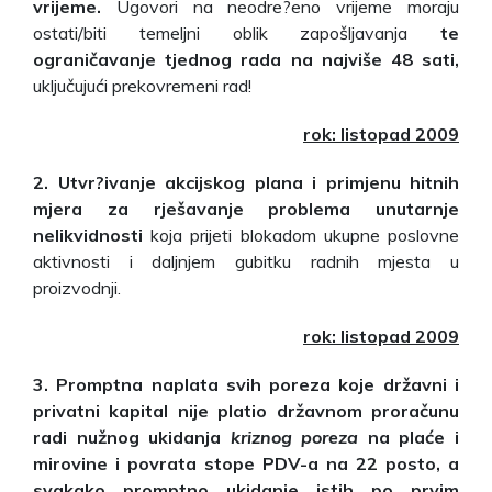
vrijeme.
Ugovori na neodre?eno vrijeme moraju
ostati/biti temeljni oblik zapošljavanja
te
ograničavanje tjednog rada na najviše 48 sati,
uključujući prekovremeni rad!
rok: listopad 2009
2. Utvr?ivanje akcijskog plana i primjenu hitnih
mjera za rješavanje problema unutarnje
nelikvidnosti
koja prijeti blokadom ukupne poslovne
aktivnosti i daljnjem gubitku radnih mjesta u
proizvodnji.
rok: listopad 2009
3. Promptna naplata svih poreza koje državni i
privatni kapital nije platio državnom proračunu
radi nužnog ukidanja
kriznog poreza
na plaće i
mirovine i povrata stope PDV-a na 22 posto, a
svakako promptno ukidanje istih po prvim