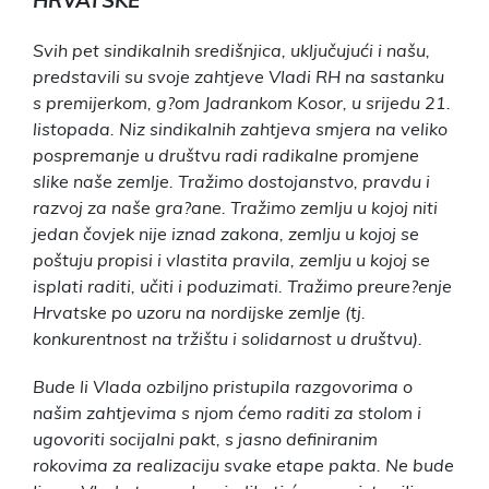
Svih pet sindikalnih središnjica, uključujući i našu,
predstavili su svoje zahtjeve Vladi RH na sastanku
s premijerkom, g?om Jadrankom Kosor, u srijedu 21.
listopada. Niz sindikalnih zahtjeva smjera na veliko
pospremanje u društvu radi radikalne promjene
slike naše zemlje. Tražimo dostojanstvo, pravdu i
razvoj za naše gra?ane. Tražimo zemlju u kojoj niti
jedan čovjek nije iznad zakona, zemlju u kojoj se
poštuju propisi i vlastita pravila, zemlju u kojoj se
isplati raditi, učiti i poduzimati. Tražimo preure?enje
Hrvatske po uzoru na nordijske zemlje (tj.
konkurentnost na tržištu i solidarnost u društvu).
Bude li Vlada ozbiljno pristupila razgovorima o
našim zahtjevima s njom ćemo raditi za stolom i
ugovoriti socijalni pakt, s jasno definiranim
rokovima za realizaciju svake etape pakta. Ne bude