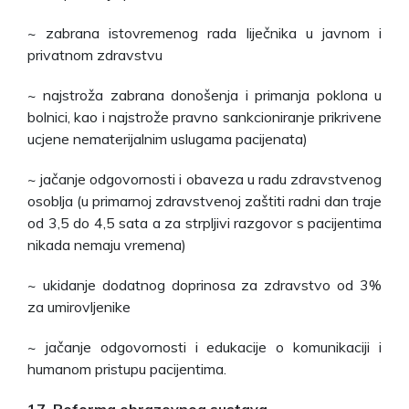
~ zabrana istovremenog rada liječnika u javnom i
privatnom zdravstvu
~ najstroža zabrana donošenja i primanja poklona u
bolnici, kao i najstrože pravno sankcioniranje prikrivene
ucjene nematerijalnim uslugama pacijenata)
~ jačanje odgovornosti i obaveza u radu zdravstvenog
osoblja (u primarnoj zdravstvenoj zaštiti radni dan traje
od 3,5 do 4,5 sata a za strpljivi razgovor s pacijentima
nikada nemaju vremena)
~ ukidanje dodatnog doprinosa za zdravstvo od 3%
za umirovljenike
~ jačanje odgovornosti i edukacije o komunikaciji i
humanom pristupu pacijentima.
17. Reforma obrazovnog sustava