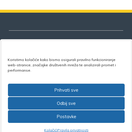
Nezavisni sindikat znanosti i visokog
Koristimo kolačiće kako bismo osigurali pravilno funkcioniranje
obrazovanja
web-stranice, značajke društvenih mreža te analizirali promet i
performanse.
Adresa:
Florijana Andrašeca 18A / VI kat
• 10 000
Zagreb •
Tel:
+385 1 4847 337
•
Email:
uprava@nsz.hr
•
Facebook:
NSZVO
Prihvati sve
Odbij sve
Postavke
©2026 Nezavisni sindikat znanosti i visokog obrazovanja
Kolačići
Pravila privatnosti