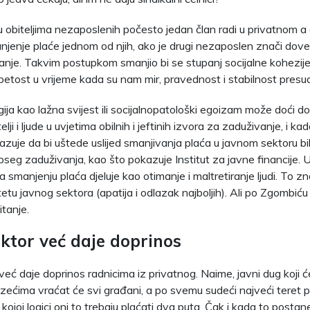
 u obiteljima nezaposlenih počesto jedan član radi u privatnom a
njenje plaće jednom od njih, ako je drugi nezaposlen znači doves
anje. Takvim postupkom smanjio bi se stupanj socijalne kohezije 
etost u vrijeme kada su nam mir, pravednost i stabilnost presud
ija kao lažna svijest ili socijalnopatološki egoizam može doći d
telji i ljude u uvjetima obilnih i jeftinih izvora za zaduživanje, i 
azuje da bi uštede uslijed smanjivanja plaća u javnom sektoru bi
seg zaduživanja, kao što pokazuje Institut za javne financije. 
na smanjenju plaća djeluje kao otimanje i maltretiranje ljudi. To 
itetu javnog sektora (apatija i odlazak najboljih). Ali po Zgombiću
itanje.
ektor već daje doprinos
već daje doprinos radnicima iz privatnog. Naime, javni dug koji ć
ećima vraćat će svi građani, a po svemu sudeći najveći teret p
kojoj logici oni to trebaju plaćati dva puta. Čak i kada to postan