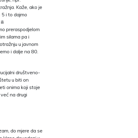
ražnja. Kaže, ako je
 5 i to dajmo
li
mo preraspodjelom
im silama pa i
potražnju u javnom
emo i dalje na 80.
ucijalni društveno-
štetu u biti on
eti onima koji stoje
 već na drugi
sizam, do mjere da se