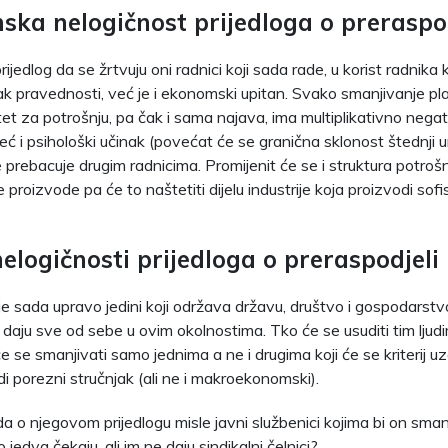
ka nelogičnost prijedloga o preraspod
jedlog da se žrtvuju oni radnici koji sada rade, u korist radnika ko
nak pravednosti, već je i ekonomski upitan. Svako smanjivanje pla
tet za potrošnju, pa čak i sama najava, ima multiplikativno nega
ć i psihološki učinak (povećat će se granična sklonost štednji u
 prebacuje drugim radnicima. Promijenit će se i struktura potrošn
 proizvode pa će to naštetiti dijelu industrije koja proizvodi sofis
elogičnosti prijedloga o preraspodjeli
 je sada upravo jedini koji održava državu, društvo i gospodarst
ji daju sve od sebe u ovim okolnostima. Tko će se usuditi tim ljud
 se smanjivati samo jednima a ne i drugima koji će se kriterij uz
i porezni stručnjak (ali ne i makroekonomski).
da o njegovom prijedlogu misle javni službenici kojima bi on sman
o jedva čekaju, ali im ne daju sindikalni čelnici?