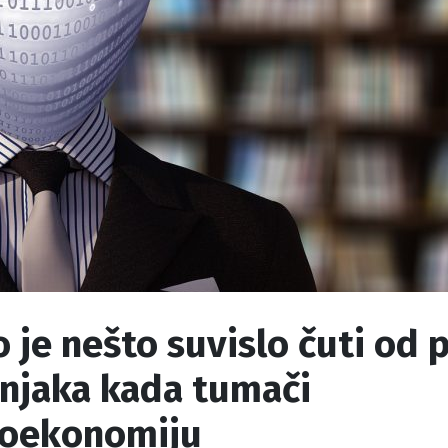
 je nešto suvislo čuti od
čnjaka kada tumači
oekonomiju