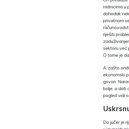
radnicima u 
dohodak neke
privatnom se
računovodst
riješiti pro
zaduživanjem
sektoru već 
O tome je dan
A zašto ond
ekonomski pro
govori. Nara
bolje, a dat
pogled vidi 
Uskrsnu
Do jučer je r