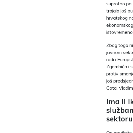
suprotno pa j
trajala još p
hrvatskog nar
ekonomskog z
istovremenog
Zbog toga ni
javnom sekto
radi i Europs
Zgombića i s
protiv smanje
još predsjedn
Cota, Vladimi
Ima li 
službam
sektoru
On predlaže d