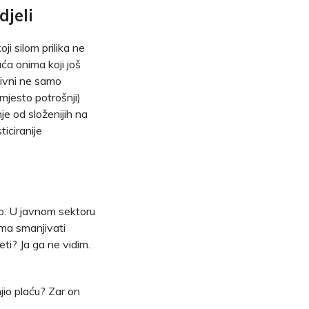
jeli
ji silom prilika ne
ća onima koji još
tivni ne samo
mjesto potrošnji)
je od složenijih na
ticiranije
vo. U javnom sektoru
ima smanjivati
eti? Ja ga ne vidim.
jio plaću? Zar on