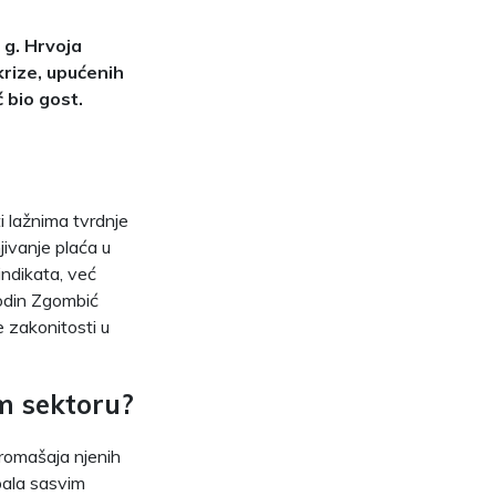
 g. Hrvoja
rize, upućenih
ć bio gost.
i lažnima tvrdnje
ivanje plaća u
indikata, već
podin Zgombić
e zakonitosti u
om sektoru?
romašaja njenih
pala sasvim