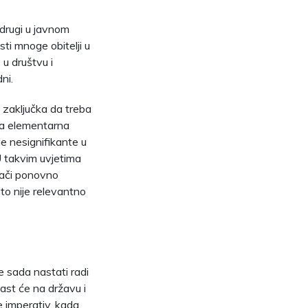
 drugi u javnom
ti mnoge obitelji u
u društvu i
ni.
o zaključka da treba
kada elementarna
le nesignifikante u
U takvim uvjetima
znači ponovno
 to nije relevantno
e sada nastati radi
ast će na državu i
e imperativ, kada