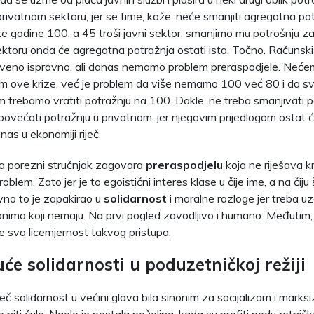
privatnom sektoru, jer se time, kaže, neće smanjiti agregatna pot
 godine 100, a 45 troši javni sektor, smanjimo mu potrošnju za
ktoru onda će agregatna potražnja ostati ista. Točno. Računski i
veno ispravno, ali danas nemamo problem preraspodjele. Neće
blem ove krize, već je problem da više nemamo 100 već 80 i da sv
 trebamo vratiti potražnju na 100. Dakle, ne treba smanjivati 
povećati potražnju u privatnom, jer njegovim prijedlogom ostat ć
as u ekonomiji riječ.
a porezni stručnjak zagovara
preraspodjelu
koja ne riješava kr
blem. Zato jer je to egoistični interes klase u čije ime, a na čiju 
vno to je zapakirao u
solidarnost
i moralne razloge jer treba uz
i onima koji nemaju. Na prvi pogled zavodljivo i humano. Međutim,
se sva licemjernost takvog pristupa.
će solidarnosti u poduzetničkoj režiji
iječ solidarnost u većini glava bila sinonim za socijalizam i mark