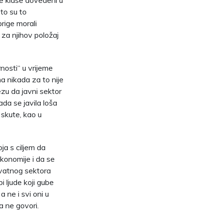
čke klase dovedeni u
to su to
brige morali
 za njihov položaj
nosti“ u vrijeme
 nikada za to nije
tezu da javni sektor
ada se javila loša
 skute, kao u
ja s ciljem da
ekonomije i da se
rivatnog sektora
i ljude koji gube
 ne i svi oni u
a ne govori.