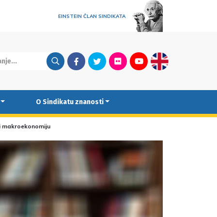
EINSTEIN ČLAN SINDIKATA
Facebook
Twitter
Flickr
Youtube
English
O Sindikatu znanosti
či makroekonomiju