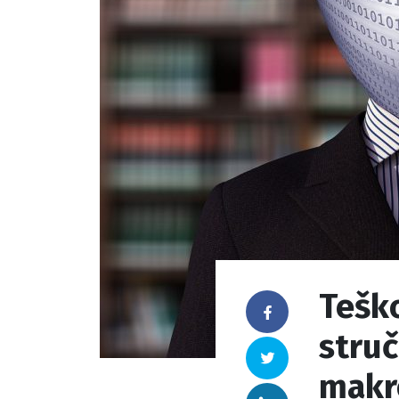
Teško
Facebook
stru
Twitter
makr