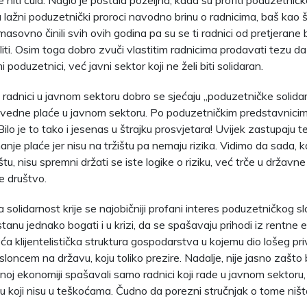
je niti čula. Naglo je postala poželjna, kada su profiti poduzetni
a lažni poduzetnički proroci navodno brinu o radnicima, baš kao š
asovno činili svih ovih godina pa su se ti radnici od pretjerane 
iti. Osim toga dobro zvuči vlastitim radnicima prodavati tezu da
i poduzetnici, već javni sektor koji ne želi biti solidaran.
 radnici u javnom sektoru dobro se sjećaju „poduzetničke solidar
vedne plaće u javnom sektoru. Po poduzetničkim predstavnicima
 Bilo je to tako i jesenas u štrajku prosvjetara! Uvijek zastupaju 
nje plaće jer nisu na tržištu pa nemaju rizika. Vidimo da sada, k
štu, nisu spremni držati se iste logike o riziku, već trče u državne
e društvo.
 solidarnost krije se najobičniji profani interes poduzetničkog slo
stanu jednako bogati i u krizi, da se spašavaju prihodi iz rentne 
eća klijentelistička struktura gospodarstva u kojemu dio lošeg p
sloncem na državu, koju toliko prezire. Nadalje, nije jasno zašto b
noj ekonomiji spašavali samo radnici koji rade u javnom sektoru, a
 koji nisu u teškoćama. Čudno da porezni stručnjak o tome ništ