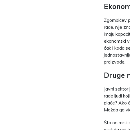
Ekonoms
Zgombićev pri
rade, nije z
imaju kapaci
ekonomski ve
čak i kada se
jednostavnije
proizvode.
Druge n
Javni sektor
rade ljudi ko
plaće? Ako će
Možda ga vid
Što on misli 
misli da oni t