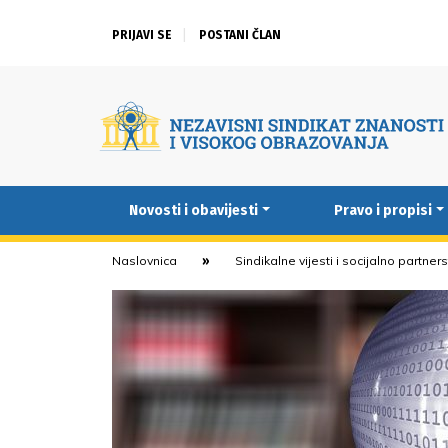
PRIJAVI SE
POSTANI ČLAN
Novosti i obavijesti
Pravo i propisi
Naslovnica
Sindikalne vijesti i socijalno partner