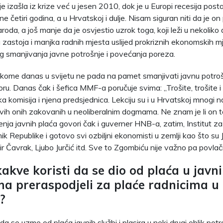
e izašla iz krize već u jesen 2010, dok je u Europi recesija posta
une četiri godina, a u Hrvatskoj i dulje. Nisam siguran niti da je o
oda, a još manje da je osvjestio uzrok toga, koji leži u nekoliko
astoja i manjka radnih mjesta uslijed prokriznih ekonomskih mjer
 smanjivanja javne potrošnje i povećanja poreza.
kome danas u svijetu ne pada na pamet smanjivati javnu potrošn
ru. Danas čak i šefica MMF-a poručuje svima: „Trošite, trošite i 
ka komisija i njena predsjednica. Lekciju su i u Hrvatskoj mnogi na
vih onih zakovanih u neoliberalnim dogmama. Ne znam je li on to p
nja javnih plaća govori čak i guverner HNB-a, zatim, Institut za 
ik Republike i gotovo svi ozbiljni ekonomisti u zemlji kao što su 
r Čavrak, Ljubo Jurčić itd. Sve to Zgombiću nije važno pa povlači i
ikakve koristi da se dio od plaća u javn
a preraspodjeli za plaće radnicima u
?
a se uzme od plaća javnih službi i plasira u neki drugi oblik potro