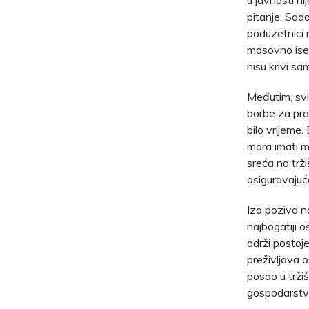
u javnosti ni
pitanje. Sad
poduzetnici m
masovno isel
nisu krivi sam
Međutim, svi
borbe za pra
bilo vrijeme.
mora imati ma
sreća na trži
osiguravajuć
Iza poziva na
najbogatiji o
održi postoj
preživljava o
posao u tržiš
gospodarstvu