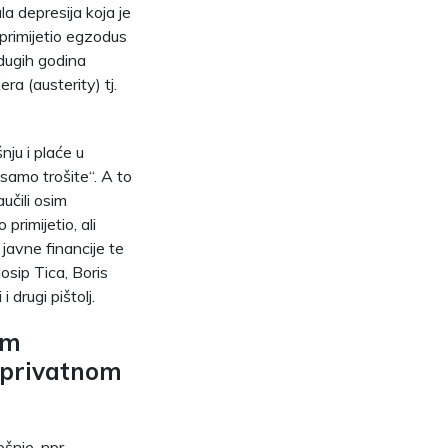
la depresija koja je
n primijetio egzodus
 dugih godina
a (austerity) tj.
ju i plaće u
samo trošite“. A to
učili osim
rimijetio, ali
javne financije te
Josip Tica, Boris
 drugi pištolj.
im
 privatnom
šnje, npr.