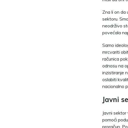
Zna li on da
sektoru. Sma
neodrživo st
povećala nap
Samo ideolog
mrcvariti obi
računica pok
odnosu na op
inzistiranje 
oslabiti kval
nacionalno p
Javni s
Javni sektor 
pomoći poduz
proračun. Po 