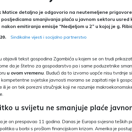
 Matice detaljno je odgovorio na neutemeljene prigovore
posljedicama smanjivanja plaća u javnom sektoru usred k
nakon emitiranja emisije “Nedjeljom u 2” u kojoj je g. Ribi
Sindikalne vijesti i socijalno partnerstvo
020.
su objavili tekst gospodina Zgombića u kojem se on trudi prikazat
tome da je štetno za gospodarstvo pa i same poduzetnike smanj
oru
u ovom vremenu
. Budući da to izvorno uopće nisu tvrdnje s
e kompetentne svjetske javnosti moramo se zapitati nije li gos
e ili je on tek porezni stručnjak koji ne razumije makroekonomsk
e.
itko u svijetu ne smanjuje plaće javn
da je on prespavao 11 godina. Danas je Europa svjesna teških p
olitika u borbi s prošlom financijskom krizom. Amerika je postu