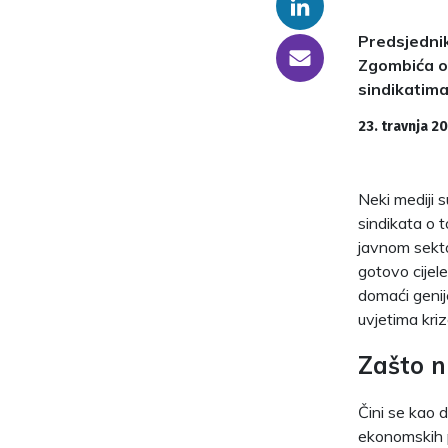
Linkedin
Predsjednik
someone@yoursite.com
Zgombića o 
sindikatima 
23. travnja 2
Neki mediji 
sindikata o 
javnom sekt
gotovo cijel
domaći genij
uvjetima kriz
Zašto n
Čini se kao 
ekonomskih p