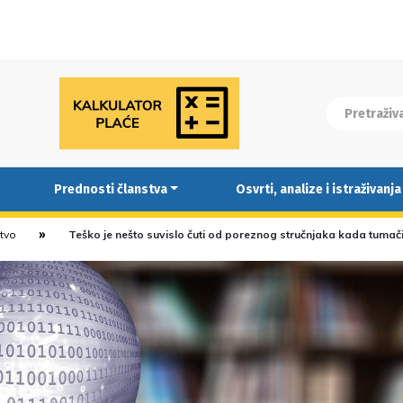
Prednosti članstva
Osvrti, analize i istraživanja
stvo
Teško je nešto suvislo čuti od poreznog stručnjaka kada tuma