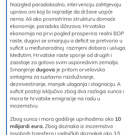
Naizgled paradoksalno, intervenciju zahtijevaju
upravo oni koji bi najradije da države uopće
nema. Ali ako promotrimo strukturu domaće
ekonomije, paradoks iščezava. Hrvatska
ekonomija na prvi pogled prosperira: realni BDP
raste, dugovi se smanjuju a deficit se pretvorio u
suficit u međunarodnoj razmjeni dobara i usluga.
Međutim, Hrvatske raste sporije od drugih i
zaostaje za gotovo svim usporedivim zemalja.
Smanjenje
dugova
je pritom orvelovska
sintagma za sustavno razduživanje,
dezinvestiranje, manjak ulaganja i stagnaciju. A
suficit postoji isključivo zbog dva razloga: sunca i
mora te hrvatske emigracije na radu u
inozemstvu.
Zbog sunca i mora godišnje uprihodimo oko
10
milijardi eura.
Zbog doznaka iz inozemstva
(osobnih transfera i radničkih doznaka) oko 3,5