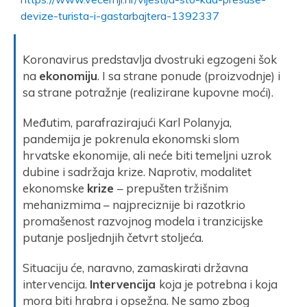
devize-turista-i-gastarbajtera-1392337
Koronavirus predstavlja dvostruki egzogeni šok
na
ekonomiju
. I sa strane ponude (proizvodnje) i
sa strane potražnje (realizirane kupovne moći).
Međutim, parafrazirajući Karl Polanyja,
pandemija je pokrenula ekonomski slom
hrvatske ekonomije, ali neće biti temeljni uzrok
dubine i sadržaja krize. Naprotiv, modalitet
ekonomske
krize
– prepušten tržišnim
mehanizmima – najpreciznije bi razotkrio
promašenost razvojnog modela i tranzicijske
putanje posljednjih četvrt stoljeća.
Situaciju će, naravno, zamaskirati državna
intervencija.
Intervencija
koja je potrebna i koja
mora biti hrabra i opsežna. Ne samo zbog