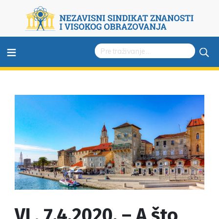
≡
VL, 7.4.2020. – A što