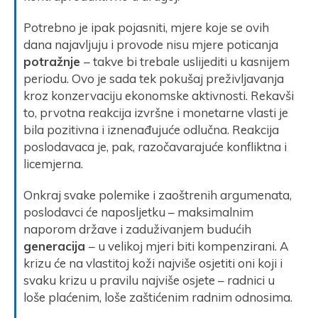
Potrebno je ipak pojasniti, mjere koje se ovih
dana najavljuju i provode nisu mjere poticanja
potražnje
– takve bi trebale uslijediti u kasnijem
periodu. Ovo je sada tek pokušaj preživljavanja
kroz konzervaciju ekonomske aktivnosti. Rekavši
to, prvotna reakcija izvršne i monetarne vlasti je
bila pozitivna i iznenađujuće odlučna. Reakcija
poslodavaca je, pak, razočavarajuće konfliktna i
licemjerna.
Onkraj svake polemike i zaoštrenih argumenata,
poslodavci će naposljetku – maksimalnim
naporom države i zaduživanjem budućih
generacija
– u velikoj mjeri biti kompenzirani. A
krizu će na vlastitoj koži najviše osjetiti oni koji i
svaku krizu u pravilu najviše osjete – radnici u
loše plaćenim, loše zaštićenim radnim odnosima.