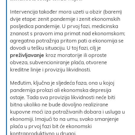
Intervencija također mora uzeti u obzir (barem)
dvije etape: zenit pandemije i zenit ekonomskih
posljedica pandemije. U prvoj fazi, medicinska
znanost s pravom ima primat nad ekonomskom;
agregatna potražnja pritom pati a ekonomija se
dovodi u tešku situaciju. U toj fazi, cilj je
preživljavanje
kroz moratorije ili oproste
obveza, subvencioniranje plaća, otvorene
kreditne linije i proviziju likvidnosti.
Međutim, ključna je sljedeća faza, ona u kojoj
pandemija prolazi ali ekonomska depresija
ostaje. Tada sva provizija likvidnosti neće biti
bitna ukoliko ne bude dovoljno realizirane
kupovne moći iza potraživanih dobara i usluga u
ekonomiji. Imajući to na umu, svako smanjenje
plaća u prvoj fazi bit će ekonomski
kontraproduktivno u drugoj.