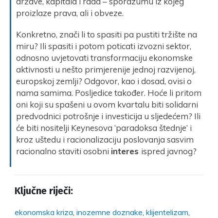
države, kapitala i rada – sporazumu iz kojeg
proizlaze prava, ali i obveze.
Konkretno, znači li to spasiti pa pustiti tržište na
miru? Ili spasiti i potom poticati izvozni sektor,
odnosno uvjetovati transformaciju ekonomske
aktivnosti u nešto primjerenije jednoj razvijenoj,
europskoj zemlji? Odgovor, kao i dosad, ovisi o
nama samima. Posljedice također. Hoće li pritom
oni koji su spašeni u ovom kvartalu biti solidarni
predvodnici potrošnje i investicija u sljedećem? Ili
će biti nositelji Keynesova ‘paradoksa štednje’ i
kroz uštedu i racionalizaciju poslovanja sasvim
racionalno staviti osobni
interes
ispred javnog?
Ključne riječi:
ekonomska kriza
,
inozemne doznake
,
klijentelizam
,