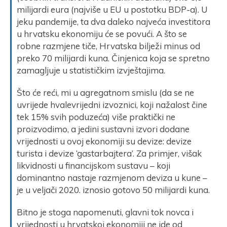
milijardi eura (najviše u EU u postotku BDP-a). U
jeku pandemije, ta dva daleko najveća investitora
u hrvatsku ekonomiju će se povući. A što se
robne razmjene tiče, Hrvatska bilježi minus od
preko 70 milijardi kuna. Činjenica koja se spretno
zamagljuje u statističkim izvještajima.
Što će reći, mi u agregatnom smislu (da se ne
uvrijede hvalevrijedni izvoznici, koji nažalost čine
tek 15% svih poduzeća) više praktički ne
proizvodimo, a jedini sustavni izvori dodane
vrijednosti u ovoj ekonomiji su devize: devize
turista i devize ‘gastarbajtera’. Za primjer, višak
likvidnosti u financijskom sustavu – koji
dominantno nastaje razmjenom deviza u kune –
je u veljači 2020. iznosio gotovo 50 milijardi kuna.
Bitno je stoga napomenuti, glavni tok novca i
vrijednosti u hrvatskoj ekonomiji ne ide od