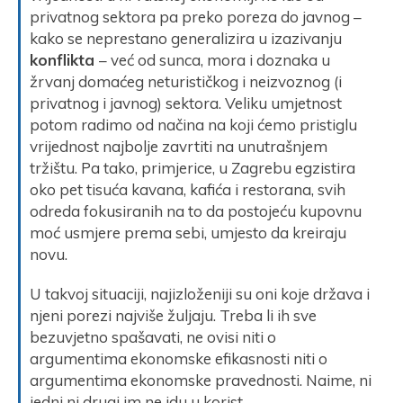
privatnog sektora pa preko poreza do javnog –
kako se neprestano generalizira u izazivanju
konflikta
– već od sunca, mora i doznaka u
žrvanj domaćeg neturističkog i neizvoznog (i
privatnog i javnog) sektora. Veliku umjetnost
potom radimo od načina na koji ćemo pristiglu
vrijednost najbolje zavrtiti na unutrašnjem
tržištu. Pa tako, primjerice, u Zagrebu egzistira
oko pet tisuća kavana, kafića i restorana, svih
odreda fokusiranih na to da postojeću kupovnu
moć usmjere prema sebi, umjesto da kreiraju
novu.
U takvoj situaciji, najizloženiji su oni koje država i
njeni porezi najviše žuljaju. Treba li ih sve
bezuvjetno spašavati, ne ovisi niti o
argumentima ekonomske efikasnosti niti o
argumentima ekonomske pravednosti. Naime, ni
jedni ni drugi im ne idu u korist.