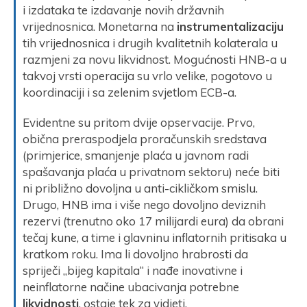
i izdataka te izdavanje novih državnih
vrijednosnica. Monetarna na
instrumentalizaciju
tih vrijednosnica i drugih kvalitetnih kolaterala u
razmjeni za novu likvidnost. Mogućnosti HNB-a u
takvoj vrsti operacija su vrlo velike, pogotovo u
koordinaciji i sa zelenim svjetlom ECB-a.
Evidentne su pritom dvije opservacije. Prvo,
obična preraspodjela proračunskih sredstava
(primjerice, smanjenje plaća u javnom radi
spašavanja plaća u privatnom sektoru) neće biti
ni približno dovoljna u anti-cikličkom smislu.
Drugo, HNB ima i više nego dovoljno deviznih
rezervi (trenutno oko 17 milijardi eura) da obrani
tečaj kune, a time i glavninu inflatornih pritisaka u
kratkom roku. Ima li dovoljno hrabrosti da
spriječi „bijeg kapitala“ i nađe inovativne i
neinflatorne načine ubacivanja potrebne
likvidnosti
, ostaje tek za vidjeti.