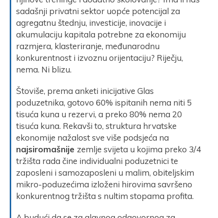
sadašnji privatni sektor uopće potencijal za
agregatnu štednju, investicije, inovacije i
akumulaciju kapitala potrebne za ekonomiju
razmjera, klasteriranje, međunarodnu
konkurentnost i izvoznu orijentaciju? Riječju,
nema. Ni blizu.
Štoviše, prema anketi inicijative Glas
poduzetnika, gotovo 60% ispitanih nema niti 5
tisuća kuna u rezervi, a preko 80% nema 20
tisuća kuna. Rekavši to, struktura hrvatske
ekonomije nažalost sve više podsjeća na
najsiromašnije
zemlje svijeta u kojima preko 3/4
tržišta rada čine individualni poduzetnici te
zaposleni i samozaposleni u malim, obiteljskim
mikro-poduzećima izloženi hirovima savršeno
konkurentnog tržišta s nultim stopama profita.
A budući da se za glavnog odgovornog za