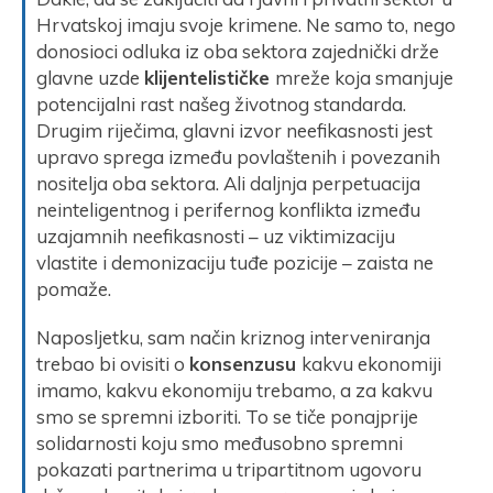
Hrvatskoj imaju svoje krimene. Ne samo to, nego
donosioci odluka iz oba sektora zajednički drže
glavne uzde
klijentelističke
mreže koja smanjuje
potencijalni rast našeg životnog standarda.
Drugim riječima, glavni izvor neefikasnosti jest
upravo sprega između povlaštenih i povezanih
nositelja oba sektora. Ali daljnja perpetuacija
neinteligentnog i perifernog konflikta između
uzajamnih neefikasnosti – uz viktimizaciju
vlastite i demonizaciju tuđe pozicije – zaista ne
pomaže.
Naposljetku, sam način kriznog interveniranja
trebao bi ovisiti o
konsenzusu
kakvu ekonomiji
imamo, kakvu ekonomiju trebamo, a za kakvu
smo se spremni izboriti. To se tiče ponajprije
solidarnosti koju smo međusobno spremni
pokazati partnerima u tripartitnom ugovoru