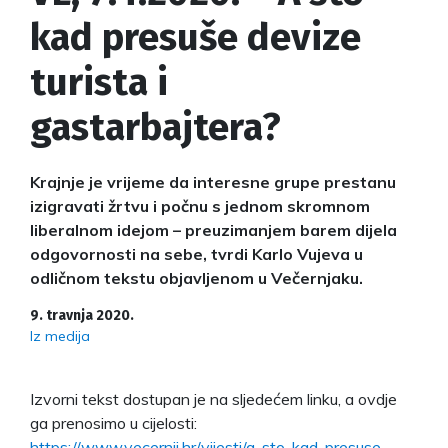
kad presuše devize
turista i
gastarbajtera?
Krajnje je vrijeme da interesne grupe prestanu
izigravati žrtvu i počnu s jednom skromnom
liberalnom idejom – preuzimanjem barem dijela
odgovornosti na sebe, tvrdi Karlo Vujeva u
odličnom tekstu objavljenom u Večernjaku.
9. travnja 2020.
Iz medija
Izvorni tekst dostupan je na sljedećem linku, a ovdje
ga prenosimo u cijelosti:
https://www.vecernji.hr/vijesti/a-sto-kad-presuse-