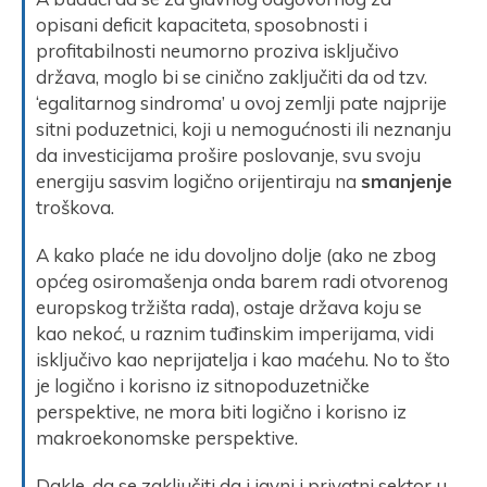
opisani deficit kapaciteta, sposobnosti i
profitabilnosti neumorno proziva isključivo
država, moglo bi se cinično zaključiti da od tzv.
‘egalitarnog sindroma’ u ovoj zemlji pate najprije
sitni poduzetnici, koji u nemogućnosti ili neznanju
da investicijama prošire poslovanje, svu svoju
energiju sasvim logično orijentiraju na
smanjenje
troškova.
A kako plaće ne idu dovoljno dolje (ako ne zbog
općeg osiromašenja onda barem radi otvorenog
europskog tržišta rada), ostaje država koju se
kao nekoć, u raznim tuđinskim imperijama, vidi
isključivo kao neprijatelja i kao maćehu. No to što
je logično i korisno iz sitnopoduzetničke
perspektive, ne mora biti logično i korisno iz
makroekonomske perspektive.
Dakle, da se zaključiti da i javni i privatni sektor u