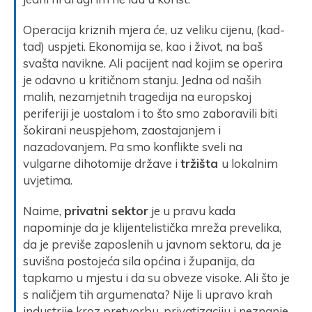
Operacija kriznih mjera će, uz veliku cijenu, (kad-
tad) uspjeti. Ekonomija se, kao i život, na baš
svašta navikne. Ali pacijent nad kojim se operira
je odavno u kritičnom stanju. Jedna od naših
malih, nezamjetnih tragedija na europskoj
periferiji je uostalom i to što smo zaboravili biti
šokirani neuspjehom, zaostajanjem i
nazadovanjem. Pa smo konflikte sveli na
vulgarne dihotomije države i
tržišta
u lokalnim
uvjetima.
Naime,
privatni sektor
je u pravu kada
napominje da je klijentelistička mreža prevelika,
da je previše zaposlenih u javnom sektoru, da je
suvišna postojeća sila općina i županija, da
tapkamo u mjestu i da su obveze visoke. Ali što je
s naličjem tih argumenata? Nije li upravo krah
industrije kroz pretvorbu, privatizaciju i neznanje