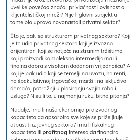
uvelike povećao značaj, privlačnost i ovisnost o
klijentelističkoj mreži? Nije li glavni subjekt u
tome bio upravo novonastali privatni sektor?
Što je, pak, sa strukturom privatnog sektora? Koji
je to udio privatnog sektora koji je izvozno
orijentiran, koji se natječe na stranim tržištima,
koji proizvodi kompleksna intermedijarna ili
finalna dobra s visokom dodanom vrijednošću? A
koji je pak udio koji se temelji na uvozu, na renti,
na špekulativnoj trgovačkoj marži i na isključivo
domaćoj potražnji u plasiranju svojih roba i
usluga? Nisu li to, u najmanju ruku, bitna pitanja?
Nadalje, ima li naša ekonomija proizvodnog
kapaciteta da apsorbira sve koje se priželjkuje
otpustiti iz javnog sektora? Ima li fiskalnog
kapaciteta ili
profitnog
interesa da financira
njihove treninge i dodatno školovanje? Ima li naš