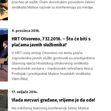
prestao je važiti. Ovim dvostrukim povodom čelnici
sindikata Matice sazvali su konferenciju za medije.
9. prosinca 2016.
HRT Otvoreno, 7.12.2016. – Što će biti s
plaćama javnih službenika?
U HRT-ovoj emisiji Otvoreno na temu plaća
zaposlenika javnih službi gostovali su predsjednica
Glavnog vijeća Hrvatskog strukovnog sindikata
medicinskih sestara – medicinskih tehničara Anica
Prašnjak i predsjednik Matice hrvatskih sindikata
Vilim Ribić.
17. veljače 2014.
Vlada mrcvari građane, vrijeme je da ode!
Na održanoj tiskovnoj konferenciji čelnici Matice