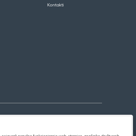
Kontakti
osigurali pravilno funkcioniranje web-stranice, značajke društvenih