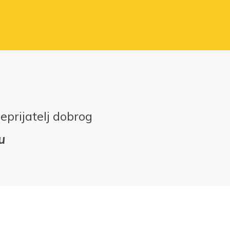
neprijatelj dobrog
u