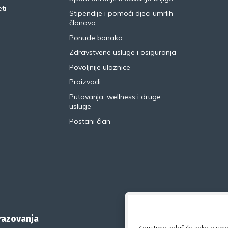
ti
Stipendije i pomoći djeci umrlih
članova
Ponude banaka
Zdravstvene usluge i osiguranja
Povoljnije ulaznice
Proizvodi
Putovanja, wellness i druge
usluge
Postani član
brazovanja
Koristimo kolačiće kako bismo 