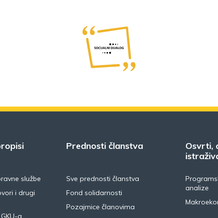
ropisi
Prednosti članstva
Osvrti, 
istraživ
pravne službe
Sve prednosti članstva
Programsk
analize
vori i drugi
Fond solidarnosti
Makroeko
Pozajmice članovima
 GKU-a