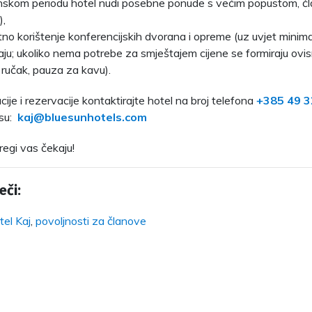
skom periodu hotel nudi posebne ponude s većim popustom, člano
),
tno korištenje konferencijskih dvorana i opreme (uz uvjet mini
ju; ukoliko nema potrebe za smještajem cijene se formiraju ovis
 ručak, pauza za kavu).
ije i rezervacije kontaktirajte hotel na broj telefona
+385 49 3
esu:
kaj@bluesunhotels.com
regi vas čekaju!
eči:
tel Kaj
,
povoljnosti za članove