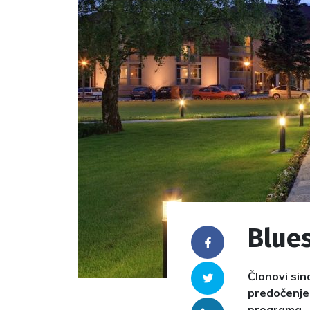
Blues
Facebook
Članovi sind
Twitter
predočenje
programa