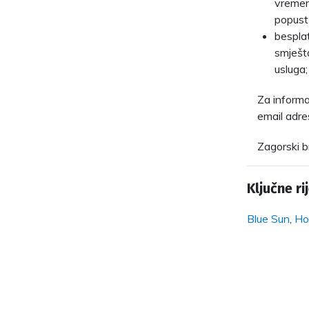
vremen
popust
bespla
smješta
usluga;
Za informac
email adr
Zagorski b
Ključne rij
Blue Sun
,
Ho