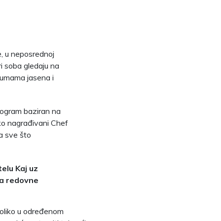
e, u neposrednoj
ri soba gledaju na
šumama jasena i
program baziran na
ruko nagrađivani Chef
ma sve što
telu Kaj uz
na redovne
koliko u određenom