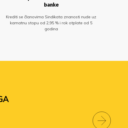
banke
Krediti se članovima Sindikata znanosti nude uz
Pro
kamatnu stopu od 2,95 % i rok otplate od 5
godina
ostv
GA