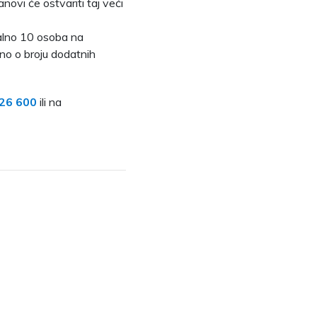
vi će ostvariti taj veći
malno 10 osoba na
no o broju dodatnih
26 600
ili na