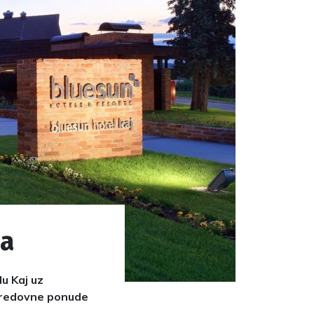
ca
lu Kaj uz
a redovne ponude