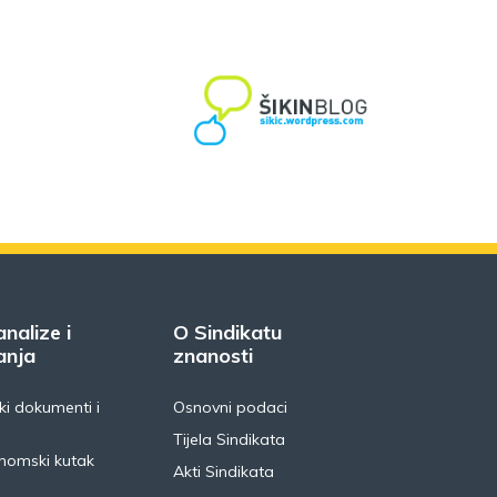
analize i
O Sindikatu
anja
znanosti
i dokumenti i
Osnovni podaci
Tijela Sindikata
nomski kutak
Akti Sindikata