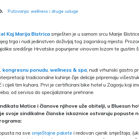
Putovanja, wellness i druge usluge
0.
el Kaj Marija Bistrica
smješten je u samom srcu Marije Bistric
šnjeg trga i nudi jedinstven doživljaj tog zagorskog mjesta. Prozo
ajolike središnje Hrvatske popunjene vinovom lozom te gustim 
j
,
kongresnu ponudu
,
wellness & spa
, nudi vrhunski gastro 
nterpretaciji tradicionalne kuhinje čije delicije pripremaju višest
i cijeli tim kuhara. Prvi je certificirani bike hotel u Zagorju koji i
treba, od servisa do specijalizirane prehrane.
ndikata Matice i članove njihove uže obitelji, u Bluesun ho
e svoje sindikalne članske iskaznice ostvaruju popuste 
rograma:
opusta na sve
smještajne pakete
i redovan cjenik smještaja, (u