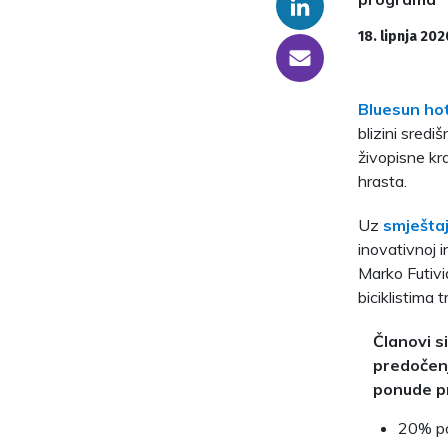
Linkedin
18. lipnja 202
someone@yoursite.com
Bluesun hot
blizini sredi
živopisne kr
hrasta.
Uz
smješta
inovativnoj i
Marko Futivić 
biciklistima 
Članovi si
predočenj
ponude p
20% p