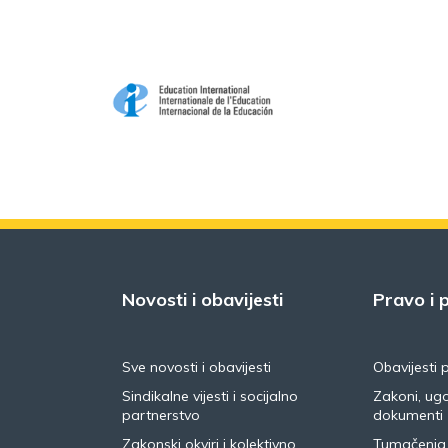
Novosti i obavijesti
Pravo i p
Sve novosti i obavijesti
Obavijesti 
Sindikalne vijesti i socijalno
Zakoni, ugo
partnerstvo
dokumenti
Zakonski okviri i kolektivno
Tumačenja