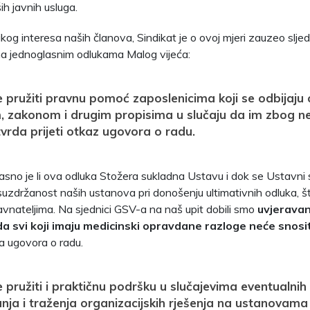
ih javnih usluga.
kog interesa naših članova, Sindikat je o ovoj mjeri zauzeo sljed
a jednoglasnim odlukama Malog vijeća:
e pružiti pravnu pomoć zaposlenicima koji se odbijaju ci
, zakonom i drugim propisima u slučaju da im zbog n
rda prijeti otkaz ugovora o radu.
jasno je li ova odluka Stožera sukladna Ustavu i dok se Ustavni s
suzdržanost naših ustanova pri donošenju ultimativnih odluka, št
avnateljima. Na sjednici GSV-a na naš upit dobili smo
uvjeravan
a svi koji imaju medicinski opravdane razloge neće snosit
a ugovora o radu.
e pružiti i praktičnu podršku u slučajevima eventualnih
ja i traženja organizacijskih rješenja na ustanovama