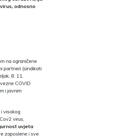
 virus, odnosno
kom na ograničene
partneri (sindikati
ljak, 8. 11.
obavezne COVID
m i javnim
 i visokog
Cov2 virus,
igurnost uvjeta
e zaposlene i sve