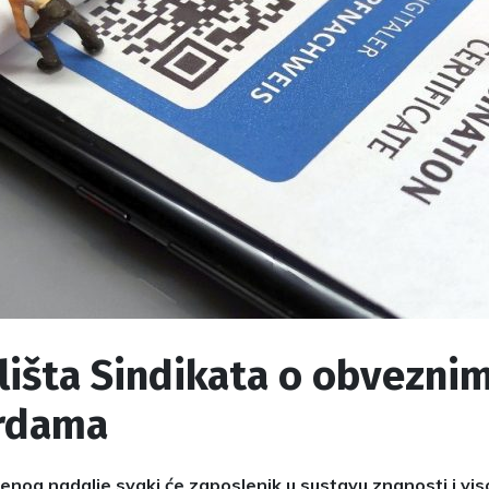
lišta Sindikata o obvezni
rdama
enog nadalje svaki će zaposlenik u sustavu znanosti i v