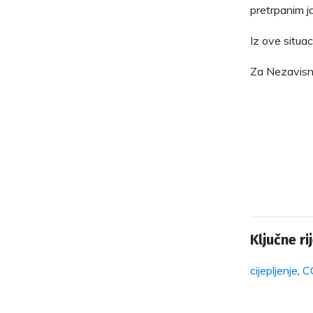
pretrpanim j
Iz ove situac
Za Nezavisni
Ključne rij
cijepljenje
,
C