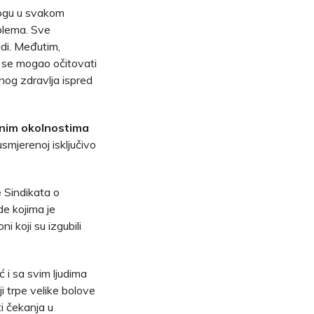
ogu u svakom
oblema. Sve
udi. Međutim,
bi se mogao očitovati
nog zdravlja ispred
dnim okolnostima
smjerenoj isključivo
e Sindikata o
ude kojima je
i koji su izgubili
ć i sa svim ljudima
ji trpe velike bolove
ti čekanja u