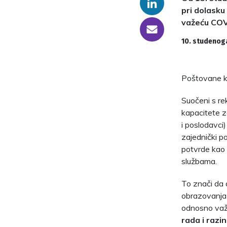
Linkedin
pri dolasku
važeću COV
someone@yoursite.com
10. studenog
Poštovane ko
Suočeni s re
kapacitete z
i poslodavci)
zajednički p
potvrde kao 
službama.
To znači da 
obrazovanja 
odnosno važ
rada
i razi