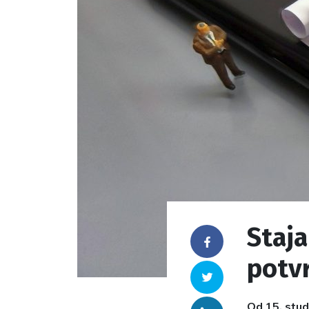
Staja
Facebook
potv
Twitter
Od 15. stud