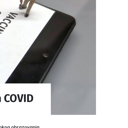
m COVID
isokog obrazovanja