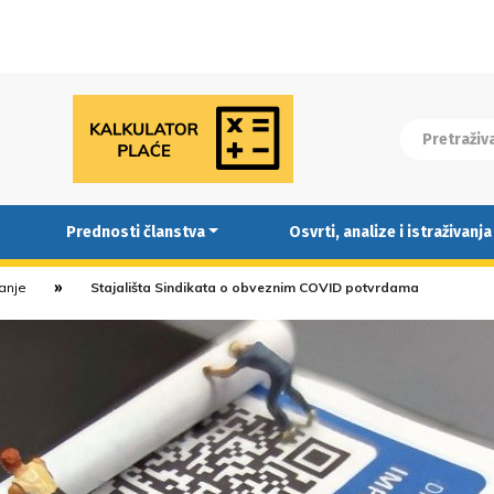
Prednosti članstva
Osvrti, analize i istraživanja
ranje
Stajališta Sindikata o obveznim COVID potvrdama