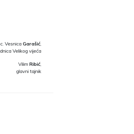
 sc. Vesnica
Garašić
,
dnica Velikog vijeća
Vilim
Ribić
,
glavni tajnik