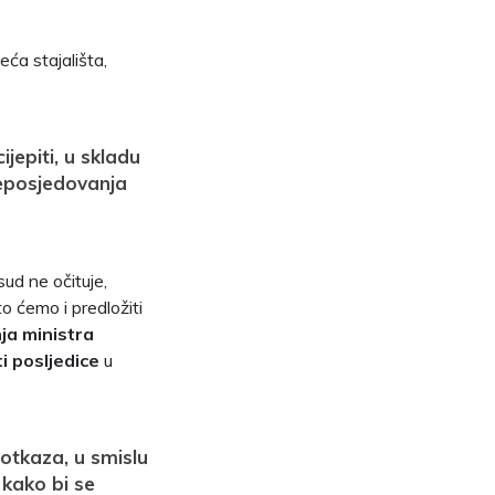
eća stajališta,
jepiti, u skladu
eposjedovanja
ud ne očituje,
o ćemo i predložiti
ja ministra
i posljedice
u
 otkaza, u smislu
 kako bi se