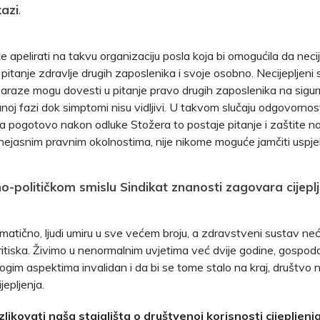
kazi
.
 apelirati na takvu organizaciju posla koja bi omogućila da necij
itanje zdravlje drugih zaposlenika i svoje osobno. Necijepljeni s
 zaraze mogu dovesti u pitanje pravo drugih zaposlenika na sigur
noj fazi dok simptomi nisu vidljivi. U takvom slučaju odgovorno
a pogotovo nakon odluke Stožera to postaje pitanje i zaštite n
 nejasnim pravnim okolnostima, nije nikome moguće jamčiti uspje
no-političkom smislu Sindikat znanosti zagovara cijeplj
amatično, ljudi umiru u sve većem broju, a zdravstveni sustav ne
itiska. Živimo u nenormalnim uvjetima već dvije godine, gospodar
ogim aspektima invalidan i da bi se tome stalo na kraj, društvo ni
jepljenja.
zlikovati naša stajališta o društvenoj korisnosti cijepljenj