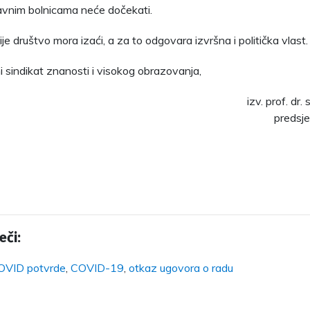
avnim bolnicama neće dočekati.
ije društvo mora izaći, a za to odgovara izvršna i politička vlast.
 sindikat znanosti i visokog obrazovanja,
izv. prof. dr.
predsje
eči:
OVID potvrde
,
COVID-19
,
otkaz ugovora o radu