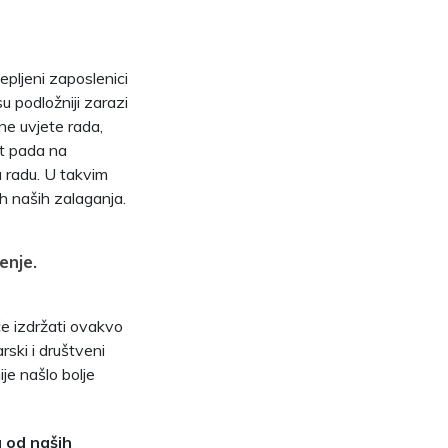
epljeni zaposlenici
u podložniji zarazi
ne uvjete rada,
st pada na
a radu. U takvim
h naših zalaganja.
enje.
će izdržati ovakvo
ski i društveni
je našlo bolje
a od naših