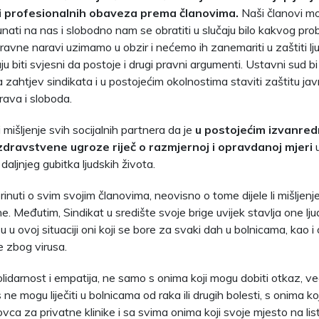
 i profesionalnih obaveza prema članovima.
Naši članovi m
unati na nas i slobodno nam se obratiti u slučaju bilo kakvog pr
avne naravi uzimamo u obzir i nećemo ih zanemariti u zaštiti lj
ju biti svjesni da postoje i drugi pravni argumenti. Ustavni sud 
 zahtjev sindikata i u postojećim okolnostima staviti zaštitu jav
rava i sloboda.
li mišljenje svih socijalnih partnera da je
u postojećim izvanre
dravstvene ugroze riječ o razmjernoj i opravdanoj mjeri
u
 daljnjeg gubitka ljudskih života.
rinuti o svim svojim članovima, neovisno o tome dijele li mišljenj
li ne. Međutim, Sindikat u središte svoje brige uvijek stavlja one lj
u u ovoj situaciji oni koji se bore za svaki dah u bolnicama, kao i on
e zbog virusa.
olidarnost i empatija, ne samo s onima koji mogu dobiti otkaz, ve
 ne mogu liječiti u bolnicama od raka ili drugih bolesti, s onima ko
vca za privatne klinike i sa svima onima koji svoje mjesto na lis