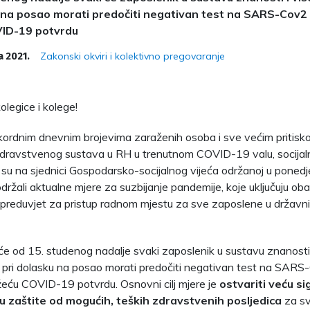
 na posao morati predočiti negativan test na SARS-Cov2
ID-19 potvrdu
Zakonski okviri i kolektivno pregovaranje
a 2021.
legice i kolege!
kordnim dnevnim brojevima zaraženih osoba i sve većim pritis
dravstvenog sustava u RH u trenutnom COVID-19 valu, socijalni 
 su na sjednici Gospodarsko-socijalnog vijeća održanoj u ponedje
održali aktualne mjere za suzbijanje pandemije, koje uključuju 
preduvjet za pristup radnom mjestu za sve zaposlene u državni
će od 15. studenog nadalje svaki zaposlenik u sustavu znanosti
pri dolasku na posao morati predočiti negativan test na SARS-
eću COVID-19 potvrdu. Osnovni cilj mjere je
ostvariti veću s
nu zaštite od mogućih, teških zdravstvenih posljedica
za sv