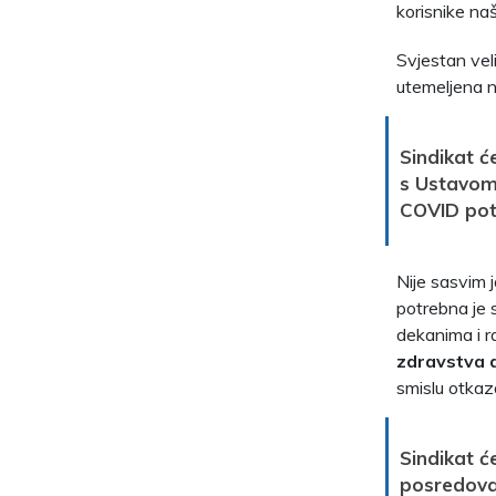
korisnike naš
Svjestan veli
utemeljena n
Sindikat ć
s Ustavom
COVID potv
Nije sasvim 
potrebna je 
dekanima i r
zdravstva d
smislu otkaz
Sindikat ć
posredovan