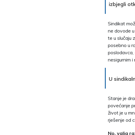
izbjegli ot
Sindikat može
ne dovode u p
te u slučaju
posebno u ra
poslodavca, 
nesigurnim i
U sindikal
Stanje je dr
povećanje pr
život je u mn
rješenje od ci
No, valja ra