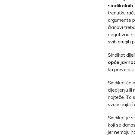
sindikalnih
trenutku rač
argumente pr
članovi treba
negativno na
svih drugih p
Sindikat dije
opće javnoz
ka prevenciji
Sindikat će b
cijepljenju i
najteže. To s
svoje najbliž
Sindikat je s
koji se danas
jer nemaju no