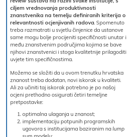
review
sustava na razini svake institucije, s
ciljem vrednovanja produktivnosti
znanstvenika na temelju definiranih kriterija o
relevantnosti ocjenjivanih radova
. Spomenuto
treba razmatrati u svjetlu činjenice da ustanove
same mogu bolje procijeniti specifičnosti unutar i
među znanstvenim područjima kojima se bave
njihovi znanstvenici i stoga kvalitetnije prilagoditi
uvjete tim specifičnostima.
Možemo se složiti da u ovom trenutku hrvatska
znanost treba dodatan, novi iskorak u kvaliteti.
Ali za učiniti taj iskorak potrebno je po našoj
ocjeni prethodno osigurati četiri temeljne
pretpostavke:
optimalna ulaganja u znanost;
implementaciju potpunih programskih
ugovora s institucijama baziranim na
lump
sum
modelu;