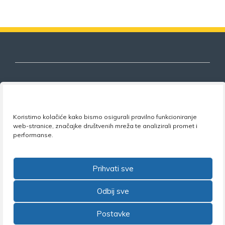
Nezavisni sindikat znanosti i visokog
Koristimo kolačiće kako bismo osigurali pravilno funkcioniranje
obrazovanja
web-stranice, značajke društvenih mreža te analizirali promet i
performanse.
Adresa:
Florijana Andrašeca 18A / VI kat
• 10 000
Zagreb •
Tel:
+385 1 4847 337
•
Email:
uprava@nsz.hr
•
Facebook:
NSZVO
Prihvati sve
Odbij sve
Postavke
©2026 Nezavisni sindikat znanosti i visokog obrazovanja