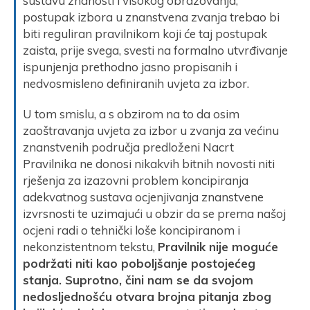
sustavu znanosti i visokog obrazovanja,
postupak izbora u znanstvena zvanja trebao bi
biti reguliran pravilnikom koji će taj postupak
zaista, prije svega, svesti na formalno utvrđivanje
ispunjenja prethodno jasno propisanih i
nedvosmisleno definiranih uvjeta za izbor.
U tom smislu, a s obzirom na to da osim
zaoštravanja uvjeta za izbor u zvanja za većinu
znanstvenih područja predloženi Nacrt
Pravilnika ne donosi nikakvih bitnih novosti niti
rješenja za izazovni problem koncipiranja
adekvatnog sustava ocjenjivanja znanstvene
izvrsnosti te uzimajući u obzir da se prema našoj
ocjeni radi o tehnički loše koncipiranom i
nekonzistentnom tekstu,
Pravilnik nije moguće
podržati niti kao poboljšanje postojećeg
stanja. Suprotno, čini nam se da svojom
nedosljednošću otvara brojna pitanja zbog