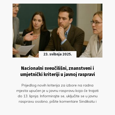
23. svibnja 2025.
Nacionalni sveučilišni, znanstveni i
umjetnički kriteriji u javnoj raspravi
Prijedlog novih kriterija za izbore na radna
mjesta upućen je u javnu raspravu koja će trajati
do 13. lipnja. Informirajte se, uključite se u javnu
raspravu osobno, pišite komentare Sindikatu i
odazovite se sastanku kojeg ćemo po ovom
pitanju organizirati početkom lipnja