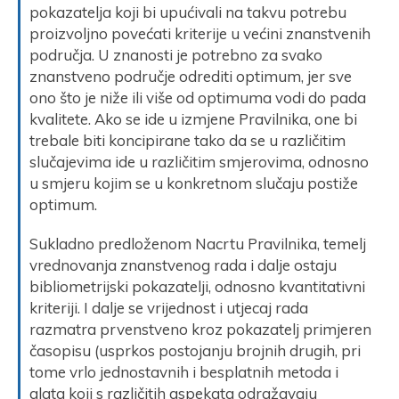
pokazatelja koji bi upućivali na takvu potrebu
proizvoljno povećati kriterije u većini znanstvenih
područja. U znanosti je potrebno za svako
znanstveno područje odrediti optimum, jer sve
ono što je niže ili više od optimuma vodi do pada
kvalitete. Ako se ide u izmjene Pravilnika, one bi
trebale biti koncipirane tako da se u različitim
slučajevima ide u različitim smjerovima, odnosno
u smjeru kojim se u konkretnom slučaju postiže
optimum.
Sukladno predloženom Nacrtu Pravilnika, temelj
vrednovanja znanstvenog rada i dalje ostaju
bibliometrijski pokazatelji, odnosno kvantitativni
kriteriji. I dalje se vrijednost i utjecaj rada
razmatra prvenstveno kroz pokazatelj primjeren
časopisu (usprkos postojanju brojnih drugih, pri
tome vrlo jednostavnih i besplatnih metoda i
alata koji s različitih aspekata odražavaju