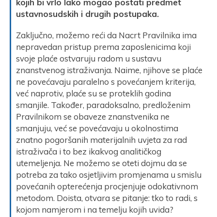
kojih bi vrlo lako mogao postati predmet
ustavnosudskih i drugih postupaka.
Zaključno, možemo reći da Nacrt Pravilnika ima
nepravedan pristup prema zaposlenicima koji
svoje plaće ostvaruju radom u sustavu
znanstvenog istraživanja. Naime, njihove se plaće
ne povećavaju paralelno s povećanjem kriterija,
već naprotiv, plaće su se proteklih godina
smanjile. Također, paradoksalno, predloženim
Pravilnikom se obaveze znanstvenika ne
smanjuju, već se povećavaju u okolnostima
znatno pogoršanih materijalnih uvjeta za rad
istraživača i to bez ikakvog analitičkog
utemeljenja. Ne možemo se oteti dojmu da se
potreba za tako osjetljivim promjenama u smislu
povećanih opterećenja procjenjuje odokativnom
metodom. Doista, otvara se pitanje: tko to radi, s
kojom namjerom i na temelju kojih uvida?