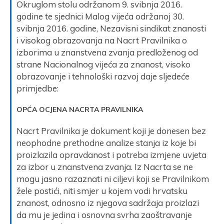
Okruglom stolu održanom 9. svibnja 2016.
godine te sjednici Malog vijeća održanoj 30.
svibnja 2016. godine, Nezavisni sindikat znanosti
i visokog obrazovanja na Nacrt Pravilnika o
izborima u znanstvena zvanja predloženog od
strane Nacionalnog vijeća za znanost, visoko
obrazovanje i tehnološki razvoj daje sljedeće
primjedbe:
OPĆA OCJENA NAC
RTA PRAVILNIKA
Nacrt Pravilnika je dokument koji je donesen bez
neophodne prethodne analize stanja iz koje bi
proizlazila opravdanost i potreba izmjene uvjeta
za izbor u znanstvena zvanja. Iz Nacrta se ne
mogu jasno razaznati ni ciljevi koji se Pravilnikom
žele postići, niti smjer u kojem vodi hrvatsku
znanost, odnosno iz njegova sadržaja proizlazi
da mu je jedina i osnovna svrha zaoštravanje