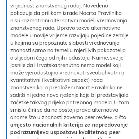
vrijednost znanstvenog rada). Navedeno
pokazuje da prilikom izrade Nacrta Pravilnika
nisu razmatrani alternativni modeli vrednovanja
znanstvenog rada. Upravo takve alternativne
modele u novije vrijeme razvijaju pojedine zemlje
u kojima su prepoznate slabosti vrednovanja
znanosti samo na temelju mjerljivih pokazatelja,
a slijedom čega od njih i odustaju. Naime, sve je
jasnije da Hrvatska trenutno nema model koji
može vjerodostojno vrednovati sveobuhvatni (i
kvantitativni i kvalitativni aspekt) rada
znanstvenika, a predloženi Nacrt Pravilnika ne
sadrži ni jedno novo rješenje koje bi predstavljalo
začetke takvog prijeko potrebnog modela. U tom
smislu, čini se da ne postoji prava alternativa
onome što u znanosti zovemo
peer review
, a što
umjesto nacionalnih kriterija za napredovanje
podrazumijeva uspostavu kvalitetnog
peer