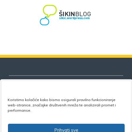
Koristimo kolačiće kako bismo osigurali pravilno funkcioniranje
Nezavisni sindikat znanosti i visokog
web-stranice, značajke društvenih mreža te analizirali promet i
obrazovanja
performanse.
Adresa:
Florijana Andrašeca 18A / VI kat
• 10 000
Zagreb •
Tel:
+385 1 4847 337
•
Email:
uprava@nsz.hr
Prihvati sve