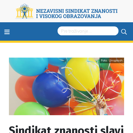
≡
Foto: Unsplash
Sindikat znanosti slavi