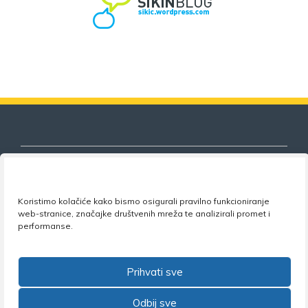
Koristimo kolačiće kako bismo osigurali pravilno funkcioniranje
Nezavisni sindikat znanosti i visokog
web-stranice, značajke društvenih mreža te analizirali promet i
obrazovanja
performanse.
Adresa:
Florijana Andrašeca 18A / VI kat
• 10 000
Zagreb •
Tel:
+385 1 4847 337
•
Email:
uprava@nsz.hr
Prihvati sve
•
Facebook:
NSZVO
Odbij sve