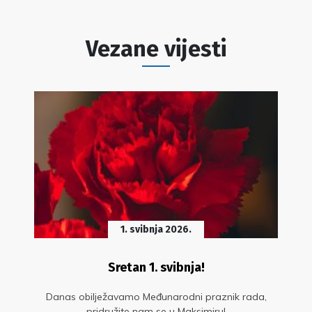
Vezane vijesti
1. svibnja 2026.
Sretan 1. svibnja!
Danas obilježavamo Međunarodni praznik rada,
pridružite nam se u Maksimiru!