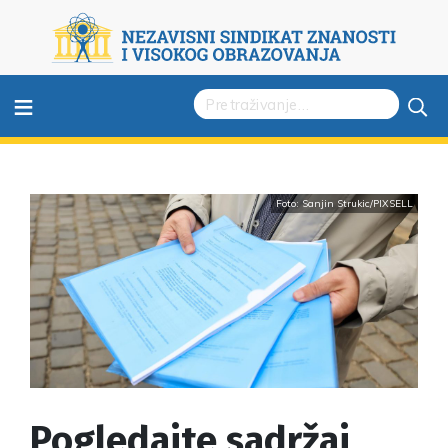
≡
Foto: Sanjin Strukic/PIXSELL
Pogledajte sadržaj