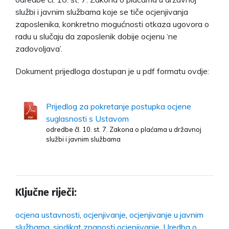
službi i javnim službama koje se tiče ocjenjivanja
zaposlenika, konkretno mogućnosti otkaza ugovora o
radu u slučaju da zaposlenik dobije ocjenu ‘ne
zadovoljava’.
Dokument prijedloga dostupan je u pdf formatu ovdje:
Prijedlog za pokretanje postupka ocjene
suglasnosti s Ustavom
odredbe čl. 10. st. 7. Zakona o plaćama u državnoj
službi i javnim službama
Ključne riječi:
ocjena ustavnosti
,
ocjenjivanje
,
ocjenjivanje u javnim
službama
,
sindikat znanosti ocjenjivanje
,
Uredba o