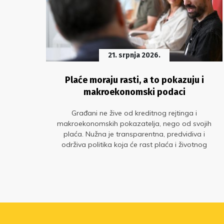
21. srpnja 2026.
ez
Plaće moraju rasti, a to pokazuju i
ma
makroekonomski podaci
Građani ne žive od kreditnog rejtinga i
makroekonomskih pokazatelja, nego od svojih
r
plaća. Nužna je transparentna, predvidiva i
ije u
održiva politika koja će rast plaća i životnog
tva
standarda staviti u središte gospodarskog
razvoja. Glavne su to poruke s okruglog stola „Sit
gladnom ne vjeruje: zašto plaće moraju rasti?“ u
organizaciji Sindikata znanosti i Sindikata
Preporod.