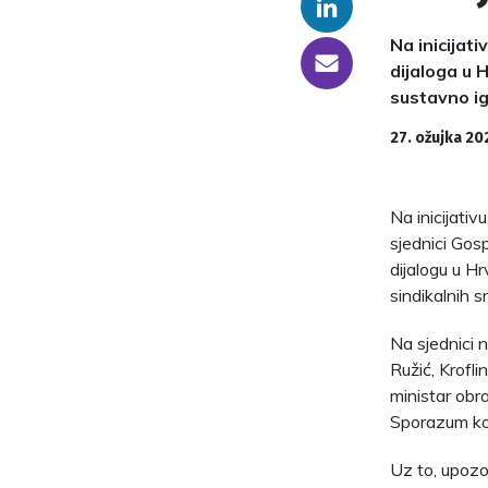
Linkedin
Na inicijat
someone@yoursite.com
dijaloga u 
sustavno ig
27. ožujka 20
Na inicijati
sjednici Gos
dijalogu u Hr
sindikalnih s
Na sjednici n
Ružić, Krofl
ministar obr
Sporazum koj
Uz to, upozo