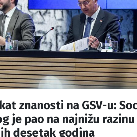
kat znanosti na GSV-u: Soc
og je pao na najnižu razinu
jih desetak godina