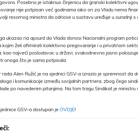
ugovora. Posebno je istaknuo činjenicu da granski kolektivni ugo
ovanje nije potpisan već godinama iako on za Vladu nema financ
volji resornog ministra da odnose u sustavu uređuje u suradnji s 
toga ukazao na apsurd da Vlada donosi Nacionalni program potic
kojim želi afirmirati kolektivno pregovaranje i u privatnom sekto
, kao najveći poslodavac u državi, svakodnevno jasno pokazuje 
iti onoga što je sama potpisala.
r rada Alen Ružić je na sjednici GSV-a izrazio je spremnost da d
jaloga i komunikacije između socijalnih partnera, zbog čega sindi
de po navedenim pitanjima. Na tom tragu Sindikat je ministru 
sjednice GSV-a dostupan je
OVDJE
!
eči: