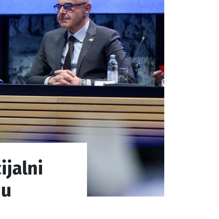
ijalni
 u