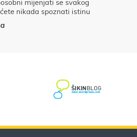
posobni mijenjati se svakog
ćete nikada spoznati istinu
da