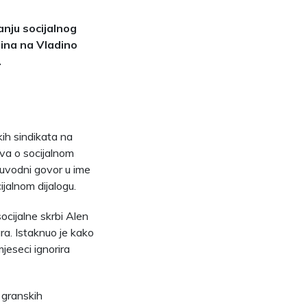
anju socijalnog
lina na Vladino
.
kih sindikata na
ava o socijalnom
e uvodni govor u ime
ijalnom dijalogu.
socijalne skrbi Alen
ra. Istaknuo je kako
jeseci ignorira
 granskih