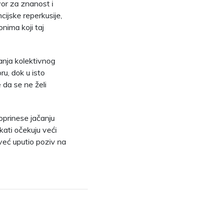
vor za znanost i
ijske reperkusije,
onima koji taj
anja kolektivnog
ru, dok u isto
da se ne želi
oprinese jačanju
kati očekuju veći
već uputio poziv na