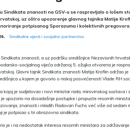
ivu Sindikata znanosti na GSV-u se raspravljalo o lošem st
Hrvatskoj, uz oštro upozorenje glavnog tajnika Matije Krof
noriranje potpisanog Sporazuma i kolektivnih pregovora
Sindikalne vijesti i socijalno partnerstvo
26.
vu Sindikata znanosti, a uz podršku središnjice Nezavisnih hrvats
podarsko-socijalnog vijeća održanoj 5. ožujka otvorena je raspr
vatskoj. Glavni tajnik Sindikata znanosti Matija Kroflin održao j
redišnjica u kojem je govorio o niskoj posvećenosti Vlade RH soc
a kojoj je sudjelovao i novi ministar rada, mirovinskog sustava i 
in je upozorio na dosadašnje postupke i propuste resornih minista
azovanja, znanosti i mladih Radovan Fuchs već više od sedam m
i je potpisao s tri obrazovna sindikata.
rio je i na nedostatak interesa resornih ministara za održavanje