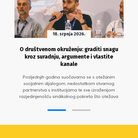
18. srpnja 2026.
O društvenom okruženju: graditi snagu
kroz suradnju, argumente i vlastite
kanale
Posljednjih godina suočavamo se s otežanim
socijalnim dijalogom, nedostatkom stvarnog
partnerstva s institucijama te sve izraženijom
razjedinjenošću sindikalnog pokreta što otežava
zaštitu prava zaposlenih i usporava ostvarivanje
zajedničkih ciljeva