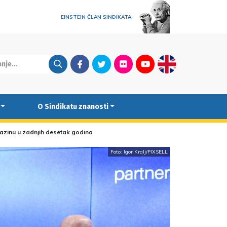
EINSTEIN ČLAN SINDIKATA
Facebook
Twitter
Flickr
Youtube
English
O Sindikatu znanosti
 razinu u zadnjih desetak godina
Foto: Igor Kralj/PIXSELL