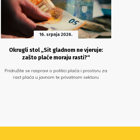
16. srpnja 2026.
Okrugli stol „Sit gladnom ne vjeruje:
Izm
zašto plaće moraju rasti?“
Pridružite se raspravi o politici plaća i prostoru za
rast plaća u javnom te privatnom sektoru
dopu
u l