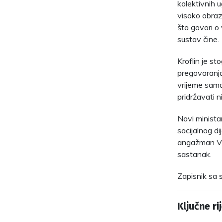
kolektivnih 
visoko obraz
što govori o 
sustav čine.
Kroflin je s
pregovaranja 
vrijeme sama
pridržavati n
Novi minista
socijalnog di
angažman Vla
sastanak.
Zapisnik sa 
Ključne rij