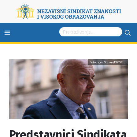
≡
Foto: Igor Soban/PIXSELL
Predstavnici Sindikata