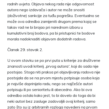
radnih uvjeta. Objava nekog rada nije odgovornost
autora nego izdavača i autor ne može snositi
(doživotne) sankcije za tuđu pogrešku. Eventualno se
može ova odredba zamijeniti drugom prema kojoj se
takav rad ne bi brojao pri narednom izboru u
kumulativni broj bodova, pa bi pristupnici te bodove
morala nadoknaditi objavom dodatnih radova.
Članak 29. stavak 2.
U ovom stavku se po prvi puta u kriterije za društvene
znanosti uvodi kriterij „prvog autora“, koji do sada nije
postojao. Stoga niti praksa pri objavljivanju radova nije
postojala da se na prvom mjestu potpisuje osoba koja
je najviše doprinijela radu, nego se najčešće autori
potpisuju ili po senioritetu ili abecedno. Ako bi ova
odredba ostala kako jest, to bi dovelo do toga da bi
neki autori bez zasluge zadovoljili ovaj kriterij, samo
zato što su iz arbitrarnih razloga navedeni na prvom