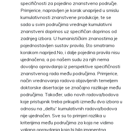
specifičnosti za pojedino znanstveno područje.
Primjerice, napravljen je korak unaprijed u smislu
kumulativnosti znanstvene produkcije, te se
sada u svim područjima vrednuje kumulativni
znanstveni doprinos uz specifičan doprinos od
zadnjeg izbora. U humanističkim znanostima je
pojednostavljen sustav pravila, što smatramo
korakom naprijed.No, i dalje pojedina pravila nisu
ujednačena, a po našem sudu za njih nema
dovoljno opravdanja iz perspektive specifičnosti
znanstvenog rada među područjima. Primjerice,
način vrednovanja radova objavljenih temeljem
doktorske disertacije se značajno razlikuje među
područjima. Također, udio novih radova/bodova
koje pristupnik treba prikupiti između dva izbora u
odnosu na „deltu“ kumulativnih radova/bodova
nije ujednačen. Sve su to primjeri razlika u
kriterijima među područjima za koja ne vidimo
valjana opravdanja koja bi bila imanentna