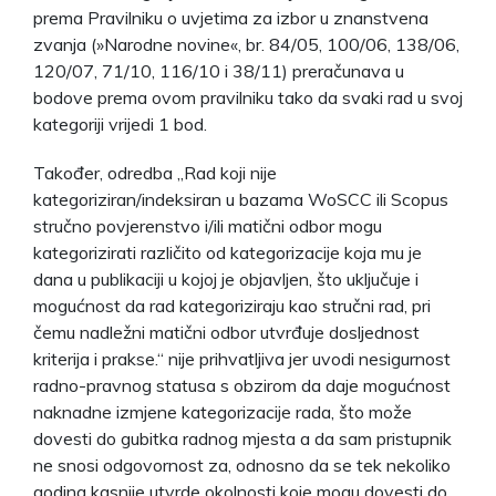
prema Pravilniku o uvjetima za izbor u znanstvena
zvanja (»Narodne novine«, br. 84/05, 100/06, 138/06,
120/07, 71/10, 116/10 i 38/11) preračunava u
bodove prema ovom pravilniku tako da svaki rad u svoj
kategoriji vrijedi 1 bod.
Također, odredba „Rad koji nije
kategoriziran/indeksiran u bazama WoSCC ili Scopus
stručno povjerenstvo i/ili matični odbor mogu
kategorizirati različito od kategorizacije koja mu je
dana u publikaciji u kojoj je objavljen, što uključuje i
mogućnost da rad kategoriziraju kao stručni rad, pri
čemu nadležni matični odbor utvrđuje dosljednost
kriterija i prakse.“ nije prihvatljiva jer uvodi nesigurnost
radno-pravnog statusa s obzirom da daje mogućnost
naknadne izmjene kategorizacije rada, što može
dovesti do gubitka radnog mjesta a da sam pristupnik
ne snosi odgovornost za, odnosno da se tek nekoliko
godina kasnije utvrde okolnosti koje mogu dovesti do