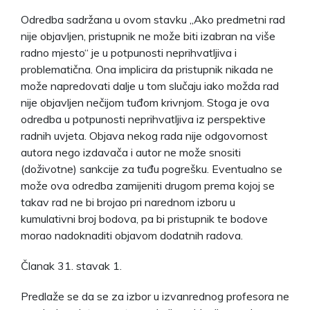
Odredba sadržana u ovom stavku „Ako predmetni rad
nije objavljen, pristupnik ne može biti izabran na više
radno mjesto“ je u potpunosti neprihvatljiva i
problematična. Ona implicira da pristupnik nikada ne
može napredovati dalje u tom slučaju iako možda rad
nije objavljen nečijom tuđom krivnjom. Stoga je ova
odredba u potpunosti neprihvatljiva iz perspektive
radnih uvjeta. Objava nekog rada nije odgovornost
autora nego izdavača i autor ne može snositi
(doživotne) sankcije za tuđu pogrešku. Eventualno se
može ova odredba zamijeniti drugom prema kojoj se
takav rad ne bi brojao pri narednom izboru u
kumulativni broj bodova, pa bi pristupnik te bodove
morao nadoknaditi objavom dodatnih radova.
Članak 31. stavak 1.
Predlaže se da se za izbor u izvanrednog profesora ne