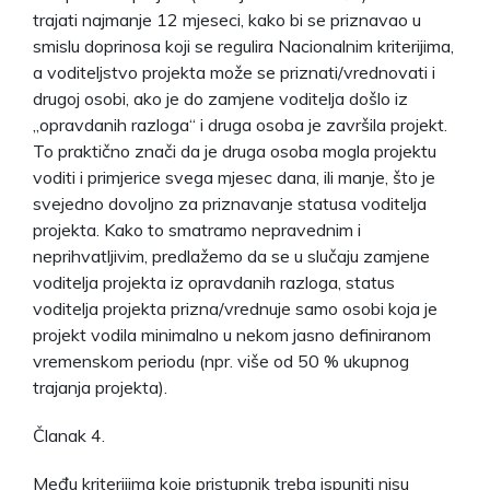
trajati najmanje 12 mjeseci, kako bi se priznavao u
smislu doprinosa koji se regulira Nacionalnim kriterijima,
a voditeljstvo projekta može se priznati/vrednovati i
drugoj osobi, ako je do zamjene voditelja došlo iz
„opravdanih razloga“ i druga osoba je završila projekt.
To praktično znači da je druga osoba mogla projektu
voditi i primjerice svega mjesec dana, ili manje, što je
svejedno dovoljno za priznavanje statusa voditelja
projekta. Kako to smatramo nepravednim i
neprihvatljivim, predlažemo da se u slučaju zamjene
voditelja projekta iz opravdanih razloga, status
voditelja projekta prizna/vrednuje samo osobi koja je
projekt vodila minimalno u nekom jasno definiranom
vremenskom periodu (npr. više od 50 % ukupnog
trajanja projekta).
Članak 4.
Među kriterijima koje pristupnik treba ispuniti nisu