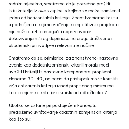
radnim mjestima, smatramo da je potrebno proširiti
listu kriterija iz ove skupine, s kojima se može zamijeniti
jedan od horizontalnih kriterija. Znanstvenicima koji su
u područjima u kojima vođenje kompetitivnih projekata
nije nužno treba omogućiti napredovanje
dokazivanjem šireg doprinosa na druge društveno i
akademski prihvatljive i relevantne načine.
Smatramo da se, primjerice, za znanstveno-nastavna
zvanja kao dodatni/zamjenski kriteriji moraju moći
uvažiti i kriteriji iz nastavne komponente, propisani
člancima 39 i 40., na način da pristupnik može koristiti
viša ostvarenih kriterija iznad propisanog minimuma
kao zamjenske kriterije u smislu odredbi članka 7.
Ukoliko se ostane pri postojećem konceptu,
predlažemo uvrštavanje dodatnih zamjenskih kriterija
kao što su: