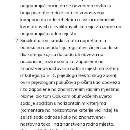
odgovarajući način da se navedena razlika u
broju priznatih radnih sati za znanstvenu
komponentu rada reflektira i u visini minimalnih
kvantitativnih ili kvalitativnih kriterija za izbore na
odgovarajuća radna mjesta.
Sindikat u tom smislu smatra napretkom u
odnosu na dosadašnju regulativu činjenicu da se
dio kriterija koji su do sada bili obveza na
nacionalnoj razini samo za zaposlene na
znanstveno-nastavnim radnim mjestima (kriteriji
iz kategorija B i C prijedloga Rektorskog zbora),
ovim prijedlogom pokušava proširiti kao obaveza
i za zaposlene na znanstvenim radnim mjestima.
Naime, dio tom Odlukom obuhvaćenih uvjeta
sada je sadržan u horizontalnim kriterijima
(komentare na horizontalne kriterije vidi niže) te
se isti sada odnose kako na znanstveno-
nastavna tako i na znanstvena radna mjesta,