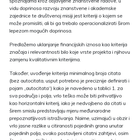
spoznajama kroz objavljene znanstvene radove, u
vidu doprinosa razvoju znanstvene i akademske
zajednice te društvenoj misiji jest kriteriji o kojem se
može promisliti, ali bi ga trebalo operacionalizirati širom
lepezom mogućih doprinosa.
Predlažemo uklanjanje financijskih iznosa kao kriterija
značaja i relevantnosti bilo koje vrste projekta i njihovu
zamjenu kvalitativnim kriterijima.
Također, uvođenje kriterija minimalnog broja citata
(bez autocitata, usput potrebno je preciznije definirati i
pojam „autocitata“) kako je navedeno u tablici 1. za
sva područja i polja, vrlo teško može biti prihvatljivo
kao horizontalni kriterij, iako je nedvojbeno da citati u
širem smislu predstavljaju mjeru međunarodne
prepoznatljivosti istraživanja. Naime, uzimajući u obzir i
vrlo jasne razlike u citiranosti pojedinih grana unutar
pojedinih polja, ovako postavljeni citatni zahtjevi, osim