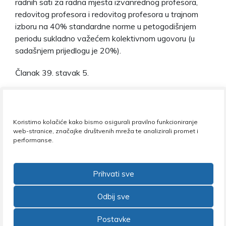
radnih sati za radna mjesta izvanrednog profesora,
redovitog profesora i redovitog profesora u trajnom
izboru na 40% standardne norme u petogodišnjem
periodu sukladno važećem kolektivnom ugovoru (u
sadašnjem prijedlogu je 20%).
Članak 39. stavak 5.
Predlaže se izmijeniti stavak 5. na način da on sada
glasi: „Kriterij za izbor na više radno mjesto za sva
znanstveno-nastavna radna mjesta su prosječne
Koristimo kolačiće kako bismo osigurali pravilno funkcioniranje
ocjene institucijskog istraživanja kvalitete ukupnog
web-stranice, značajke društvenih mreža te analizirali promet i
performanse.
nastavnog rada ili prosječne ocjene na rezultatima
studentskih anketa koju provodi visoko učilište, a
nakon prethodnog izbora. Za znanstveno-nastavna
Prihvati sve
radna razine 1 prosječna ocjena nastavne aktivnosti
mora biti najmanje 70% prosječne ocjene visokog
Odbij sve
učilišta na kojem se nastava izvodi. Za radna mjesta
razine 2 prosječna ocjena ukupne nastavne aktivnosti
Postavke