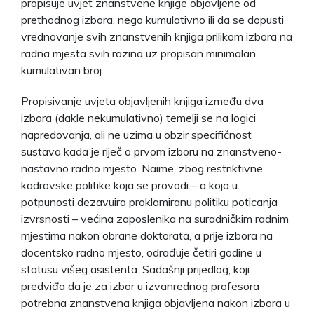
propisuje uvjet znanstvene knjige objavljene od
prethodnog izbora, nego kumulativno ili da se dopusti
vrednovanje svih znanstvenih knjiga prilikom izbora na
radna mjesta svih razina uz propisan minimalan
kumulativan broj.
Propisivanje uvjeta objavljenih knjiga između dva
izbora (dakle nekumulativno) temelji se na logici
napredovanja, ali ne uzima u obzir specifičnost
sustava kada je riječ o prvom izboru na znanstveno-
nastavno radno mjesto. Naime, zbog restriktivne
kadrovske politike koja se provodi – a koja u
potpunosti dezavuira proklamiranu politiku poticanja
izvrsnosti – većina zaposlenika na suradničkim radnim
mjestima nakon obrane doktorata, a prije izbora na
docentsko radno mjesto, odrađuje četiri godine u
statusu višeg asistenta. Sadašnji prijedlog, koji
predviđa da je za izbor u izvanrednog profesora
potrebna znanstvena knjiga objavljena nakon izbora u