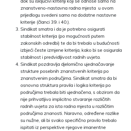
dok su isključivi kriteriji koji se odnose samo na
znanstveno-nastavna radna mjesta u ovom
prijedlogu svedeni samo na dodatne nastavne
kriterije (članci 39. i 40.).
Sindikat smatra i da je potrebno osigurati
stabilnost kriterija (po mogućnosti putem
zakonskih odredbi) te da bi trebalo u budućnosti
izbjeći česte izmjene kriterija, kako bi se osigurala
stabilnost i predvidljivost radnih uvjeta.
Sindikat pozdravlja djelomično ujednačavanje
strukture posebnih znanstvenih kriterija po
znanstvenim područjima. Sindikat smatra da bi
osnovna struktura pravila i logika kriterija po
područjima trebala biti ujednačena, s obzirom da
nije prihvatljivo implicitno stvaranje različitih
radnih uvjeta za ista radna mjesta u različitim
područjima znanosti. Naravno, određene razlike
su nužne, ali bi svako specifično pravilo trebalo
ispitati iz perspektive njegove imanentne