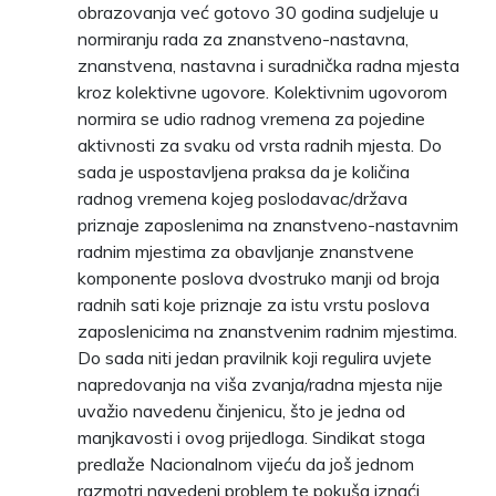
obrazovanja već gotovo 30 godina sudjeluje u
normiranju rada za znanstveno-nastavna,
znanstvena, nastavna i suradnička radna mjesta
kroz kolektivne ugovore. Kolektivnim ugovorom
normira se udio radnog vremena za pojedine
aktivnosti za svaku od vrsta radnih mjesta. Do
sada je uspostavljena praksa da je količina
radnog vremena kojeg poslodavac/država
priznaje zaposlenima na znanstveno-nastavnim
radnim mjestima za obavljanje znanstvene
komponente poslova dvostruko manji od broja
radnih sati koje priznaje za istu vrstu poslova
zaposlenicima na znanstvenim radnim mjestima.
Do sada niti jedan pravilnik koji regulira uvjete
napredovanja na viša zvanja/radna mjesta nije
uvažio navedenu činjenicu, što je jedna od
manjkavosti i ovog prijedloga. Sindikat stoga
predlaže Nacionalnom vijeću da još jednom
razmotri navedeni problem te pokuša iznaći