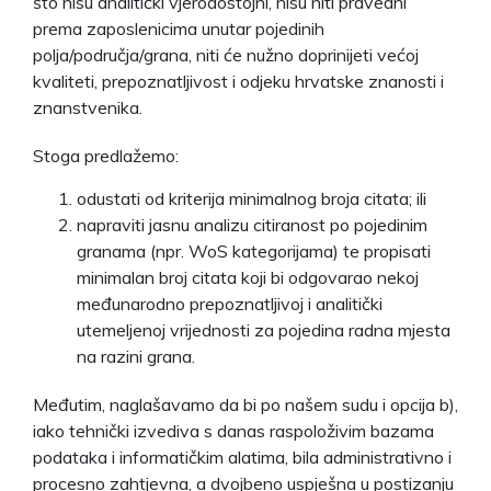
što nisu analitički vjerodostojni, nisu niti pravedni
prema zaposlenicima unutar pojedinih
polja/područja/grana, niti će nužno doprinijeti većoj
kvaliteti, prepoznatljivost i odjeku hrvatske znanosti i
znanstvenika.
Stoga predlažemo:
odustati od kriterija minimalnog broja citata; ili
napraviti jasnu analizu citiranost po pojedinim
granama (npr. WoS kategorijama) te propisati
minimalan broj citata koji bi odgovarao nekoj
međunarodno prepoznatljivoj i analitički
utemeljenoj vrijednosti za pojedina radna mjesta
na razini grana.
Međutim, naglašavamo da bi po našem sudu i opcija b),
iako tehnički izvediva s danas raspoloživim bazama
podataka i informatičkim alatima, bila administrativno i
procesno zahtjevna, a dvojbeno uspješna u postizanju