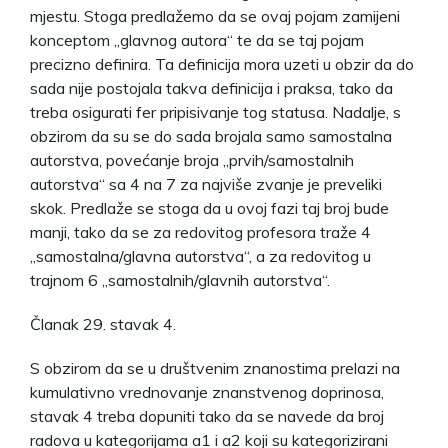
mjestu. Stoga predlažemo da se ovaj pojam zamijeni
konceptom „glavnog autora“ te da se taj pojam
precizno definira. Ta definicija mora uzeti u obzir da do
sada nije postojala takva definicija i praksa, tako da
treba osigurati fer pripisivanje tog statusa. Nadalje, s
obzirom da su se do sada brojala samo samostalna
autorstva, povećanje broja „prvih/samostalnih
autorstva“ sa 4 na 7 za najviše zvanje je preveliki
skok. Predlaže se stoga da u ovoj fazi taj broj bude
manji, tako da se za redovitog profesora traže 4
„samostalna/glavna autorstva“, a za redovitog u
trajnom 6 „samostalnih/glavnih autorstva“.
Članak 29. stavak 4.
S obzirom da se u društvenim znanostima prelazi na
kumulativno vrednovanje znanstvenog doprinosa,
stavak 4 treba dopuniti tako da se navede da broj
radova u kategorijama a1 i a2 koji su kategorizirani