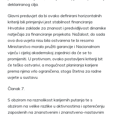
deklariranog cilja.
Glavni preduvjet da bi ovako definirani horizontalnih
kriteriji bili primjenjivi jest stabilnost financiranja
Hrvatske zaklade za znanost i predvidljivost dinamike
natječaja za financiranje projekata. Nažalost, do sada
ova dva uvjeta nisu bila ostvarena te bi resorno
Ministarstvo moralo pružiti garancije i Nacionalnom
vijeću i cijeloj akademskoj zajednici da će se to
promijeniti. U protivnom, ovako postavljeni kriteriji bit
će teško ostvarivi, a mogućnost planiranja karijere
prema njima vrlo ograničena, stoga štetna za radne
uvjete u sustavu.
Članak 7.
S obzirom na raznolikost karijernih putanja te s
obzirom na velike razlike u aktivnostima i opterećenju
zaposlenih na znanstvenim i znanstveno-nastavnim