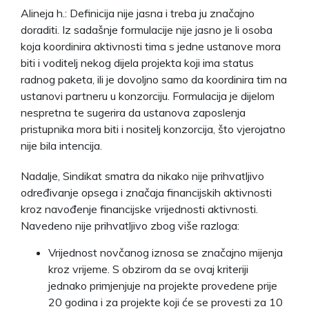
Alineja h.: Definicija nije jasna i treba ju značajno
doraditi. Iz sadašnje formulacije nije jasno je li osoba
koja koordinira aktivnosti tima s jedne ustanove mora
biti i voditelj nekog dijela projekta koji ima status
radnog paketa, ili je dovoljno samo da koordinira tim na
ustanovi partneru u konzorciju. Formulacija je dijelom
nespretna te sugerira da ustanova zaposlenja
pristupnika mora biti i nositelj konzorcija, što vjerojatno
nije bila intencija.
Nadalje, Sindikat smatra da nikako nije prihvatljivo
određivanje opsega i značaja financijskih aktivnosti
kroz navođenje financijske vrijednosti aktivnosti.
Navedeno nije prihvatljivo zbog više razloga:
Vrijednost novčanog iznosa se značajno mijenja
kroz vrijeme. S obzirom da se ovaj kriteriji
jednako primjenjuje na projekte provedene prije
20 godina i za projekte koji će se provesti za 10