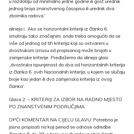
u razdoblju od minimalno jedne godine ili gost urednik
jednog broja znanstvenog časopisa ili urednik dva
zbornika radova.“
alineja i.: Ako se horizontalni kriteriji iz članka 6.
smatraju tako značajnim, onda treba omogućiti da se
više od jednog od tih kriterija koji su ostvareni u
dvostrukom iznosu od propisanog može brojati u
zamjenske kriterije. Predlažemo da alineja glasi:
„dvostruka ispunjenost do dva od horizontalnih kriterija
iz članka 6. ovih Nacionalnih kriterija, u kojem se slučaju
broje kao jedan ili dva zamjenska kriterija iz ovog
članka“.
Glava 2. – KRITERIJI ZA IZBOR NA RADNO MJESTO
PO ZNANSTVENIM PODRUČJIMA
OPĆI KOMENTAR NA CIJELU GLAVU: Potrebno je
jasno propisati na koji period se odnose odredbe
članaka 8. do 38. o broju novih radova objavljenih