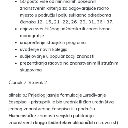
50 posto više od minimalnih posebnih
znanstvenih kriterija za odgovarajuće radno
mjesto u području i polju sukladno odredbama
članaka 12., 15., 21., 22., 26., 29., 31., 36. i 37.
objava sveučilišnog udžbenika ili znanstvene
monografije
unapređenje studijskih programa
uvođenje novih kolegija
sudjelovanje u popularizaciji znanosti
prezentiranja radova na znanstvenim ili stručnim
skupovima.
Članak 7. Stavak 2.
alineja b.: Prijedlog jasnije formulacije „uređivanje
časopisa – pristupnik je bio urednik ili član uredništva
jednog znanstvenog časopisa ili u području
Humanističke znanosti serijskih publikacija
znanstvenih knjiga (biblioteka/nakladničkih nizova i sl.)