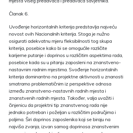
mjesta višeg predavača i predavača savjetnika.
Članak 6.
Uvođenje horizontalnih kriterija predstavlja najveću
novost ovih Nacionalnih kriterija. Stoga je nužno
osigurati adekvatnu mjeru fleksibilnosti tog skupa
kriterija, posebice kako bi se omogućile različite
karijerne putanje i doprinos u različitim aspektima rada,
posebice kada su u pitanju zaposleni na znanstveno-
nastavnim radnim mjestima. Svođenje horizontalnih
kriterija dominantno na projektne aktivnosti u znanosti
smatramo problematičnim iz perspektive odnosa
između znanstveno-nastavnih radnih mjesta i
znanstvenih radnih mjesta. Također, valja uvažiti i
činjenicu da projektni tip znanstvenog rada nije
jednako potreban i poželjan u različitim područjima i
poljima. Širi doprinos zaposlenika koji se biraju na
najviša zvanja, izvan samog doprinosa znanstvenim