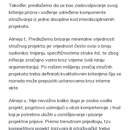
Također, predlažemo da se kao zadovoljavanje ovog
kriterija prizna i vođenje određene komponente
istraživanja iz jedne discipline kod interdisciplinarnih
projekata.
Alineja t.: Predlažemo brisanje minimalne vrijednosti
stručnog projekta, jer vrijednost često ovisi o broju
sudionika, trajanju, specifičnostima struke itd., te zbog
inflacije značajno varira kroz vrijeme (vidi raniju
argumentaciju). Po našem mišljenju značaj stručnih
projekata treba definirati kvalitativnim kriterijima čija se
razrada može prepustiti ustanovama kroz interne
akte.
Alineja u.: Nije nevažno koliko dugo je osoba vodila
projekt, pogotovo uzimajući u obzir kompetencije, i trud
koji je potrebno uložiti u osmišljavanje i pisanje
projektne prijave. Prema trenutnom prijedlogu, tzv.
kompetitivni projekt (razvojni ili istraživački) treba