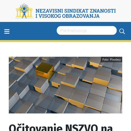
≡
Foto: Pixabay
Očitovanje NSZVO na