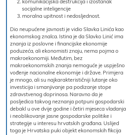
komunikacijska destrukcija i izostanak
socijalne inteligencije
moralna upitnost i nedosljednost.
Dio neupućene javnosti je vidio Slavka Linića kao
ekonomskog znalca. Istina je da Slavko Linić ima
znanja iz poslovne i financijske ekonomije
poduzeća, ali ekonomisti znaju, nema pojma o
makroekonomiji. Međutim, bez
makroekonomskih znanja nemoguće je uspješno
vođenje nacionalne ekonomije i države. Primjera
je mnogo, ali su najkarakterističniji lutanje oko
investicija i smanjivanje pa podizanje stope
zdravstvenog doprinosa. Naravno da je
posljedica takvog neznanja potpuni gospodarski
debakl u ove dvije godine i četiri mjeseca vladanja
i neoblikovanje jasne gospodarske politike i
strategije u interesu hrvatskih građana. Uslijed
toga je Hrvatska puki objekt ekonomskih fikcija