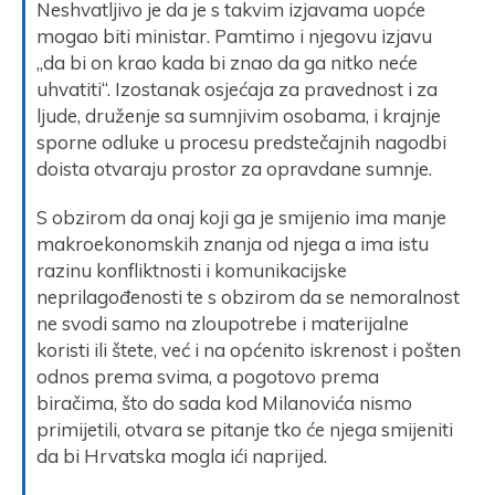
Neshvatljivo je da je s takvim izjavama uopće
mogao biti ministar. Pamtimo i njegovu izjavu
„da bi on krao kada bi znao da ga nitko neće
uhvatiti“. Izostanak osjećaja za pravednost i za
ljude, druženje sa sumnjivim osobama, i krajnje
sporne odluke u procesu predstečajnih nagodbi
doista otvaraju prostor za opravdane sumnje.
S obzirom da onaj koji ga je smijenio ima manje
makroekonomskih znanja od njega a ima istu
razinu konfliktnosti i komunikacijske
neprilagođenosti te s obzirom da se nemoralnost
ne svodi samo na zloupotrebe i materijalne
koristi ili štete, već i na općenito iskrenost i pošten
odnos prema svima, a pogotovo prema
biračima, što do sada kod Milanovića nismo
primijetili, otvara se pitanje tko će njega smijeniti
da bi Hrvatska mogla ići naprijed.