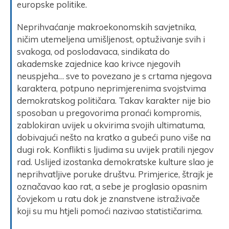
europske politike.
Neprihvaćanje makroekonomskih savjetnika,
ničim utemeljena umišljenost, optuživanje svih i
svakoga, od poslodavaca, sindikata do
akademske zajednice kao krivce njegovih
neuspjeha… sve to povezano je s crtama njegova
karaktera, potpuno neprimjerenima svojstvima
demokratskog političara. Takav karakter nije bio
sposoban u pregovorima pronaći kompromis,
zablokiran uvijek u okvirima svojih ultimatuma,
dobivajući nešto na kratko a gubeći puno više na
dugi rok. Konflikti s ljudima su uvijek pratili njegov
rad. Uslijed izostanka demokratske kulture slao je
neprihvatljive poruke društvu. Primjerice, štrajk je
označavao kao rat, a sebe je proglasio opasnim
čovjekom u ratu dok je znanstvene istraživače
koji su mu htjeli pomoći nazivao statističarima.