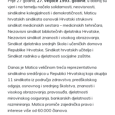
Prije 27 godina,
27. veljače 1993. godine
, u dobroj su
vjeri i na temelju načela solidarnosti, neovisnosti,
sindikalne kolegijalnosti i demokratičnosti, Maticu
hrvatskih sindikata osnovali Hrvatski strukovni
sindikat medicinskih sestara – medicinskih tehničara,
Nezavisni sindikat bibliotečnih djelatnika Hrvatske,
Nezavisni sindikat znanosti i visokog obrazovanja,
Sindikat djelatnika srednjih škola i učeničkih domova
Republike Hrvatske, Sindikat hrvatskih učitelja i
Sindikat radnika u djelatnosti socijalne zaštite.
Danas je Matica veličinom treća reprezentativna
sindikalna središnjica u Republici Hrvatskoj koja okuplja
11 sindikata iz područja zdravstva, predškolskog
odgoja, osnovnog i srednjeg školstva, znanosti i
visokog obrazovanja, pravosuđa, djelatnosti
mirovinskog osiguranja, bankarskih djelatnosti i
razminiranja. Matica promiče zajednička prava i
interese više od 60.000 članova.