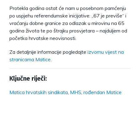
Protekla godina ostat će nam u posebnom pamćenju
po uspjehu referendumske inicijative: „67 je previše“ i
vraćanju dobne granice za odlazak u mirovinu na 65
godina života te po štrajku prosvjetara – najduljem od
početka hrvatske neovisnosti.
Za detaljnije informacije pogledajte
izvornu vijest na
stranicama Matice.
Ključne riječi:
Matica hrvatskih sindikata
,
MHS
,
rođendan Matice