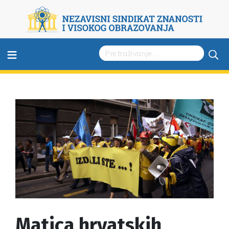
≡
Matica hrvatskih