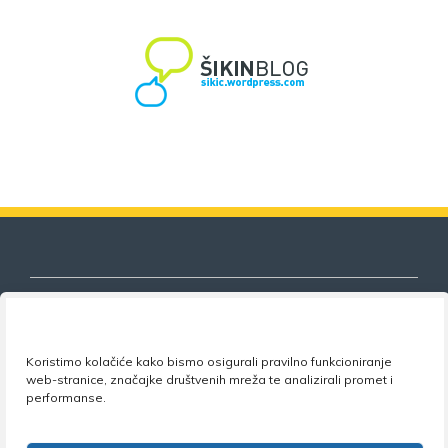
Koristimo kolačiće kako bismo osigurali pravilno funkcioniranje
Nezavisni sindikat znanosti i visokog
web-stranice, značajke društvenih mreža te analizirali promet i
obrazovanja
performanse.
Adresa:
Florijana Andrašeca 18A / VI kat
• 10 000