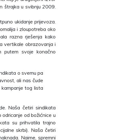
on štrajka u svibnju 2009.
otpuno ukidanje prijevoza.
anomalija i zloupotreba oko
gala razna rješenja kako
ima vertikale obrazovanja i
nim putem svoje konačno
 sindikata o svemu pa
javnost, ali nas čude
e kampanje tog lista
de. Naša četiri sindikata
o odricanje od božićnice u
kata su prihvatila trajno
cijalne skrbi). Naša četiri
 naknada. Naime, spremni