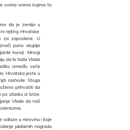
ze svima onima kojima to
amo da je zemlja u
i rejting Hrvatske.
ka za zaposlene. U
 znači puno skuplje
ijarde kuna). Mnogi
iju da bi tada Vlada
azliku između veće
le, Hrvatska jeste u
jiti rashode. Stoga
ožemo prihvatiti da
po izlasku iz krize.
ijanje Vlade da naš
oslenicima.
 odlaze u mirovinu i koje
kidanje jubilarnih nagrada