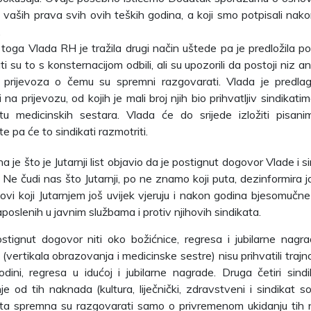
 vaših prava svih ovih teških godina, a koji smo potpisali nak
.
 toga Vlada RH je tražila drugi način uštede pa je predložila p
ti su to s konsternacijom odbili, ali su upozorili da postoji niz 
a prijevoza o čemu su spremni razgovarati. Vlada je predla
i na prijevozu, od kojih je mali broj njih bio prihvatljiv sindikat
atu medicinskih sestara. Vlada će do srijede izložiti pisa
šte pa će to sindikati razmotriti.
na je što je Jutarnji list objavio da je postignut dogovor Vlade i
. Ne čudi nas što Jutarnji, po ne znamo koji puta, dezinformira 
novi koji Jutarnjem još uvijek vjeruju i nakon godina bjesomučn
zaposlenih u javnim službama i protiv njihovih sindikata.
ostignut dogovor niti oko božićnice, regresa i jubilarne nagra
(vertikala obrazovanja i medicinske sestre) nisu prihvatili trajn
odini, regresa u idućoj i jubilarne nagrade. Druga četiri sindi
je od tih naknada (kultura, liječnički, zdravstveni i sindikat so
ata spremna su razgovarati samo o privremenom ukidanju tih