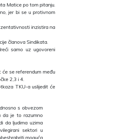
ikata Matice po tom pitanju.
o, jer bi se u protivnom
entativnosti inzistira na
ije članova Sindikata.
dreći samo uz ugovoreni
st će se referendum među
čke 2,3 i 4.
tkaza TKU-a uslijedit će
 odnosno s obvezom
u da je to razumno
di da ljudima uzima
legirani sektori u
 obeshrabriti moguća