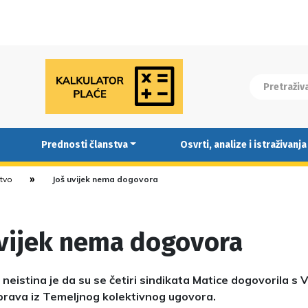
Prednosti članstva
Osvrti, analize i istraživanja
stvo
Još uvijek nema dogovora
uvijek nema dogovora
 neistina je da su se četiri sindikata Matice dogovorila s
prava iz Temeljnog kolektivnog ugovora.