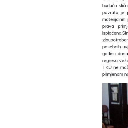
buduća slič
povrata je 
materijalni
prava prim
isplaćena.
zloupotreba
posebnih uvj
godinu dana
regresa veže
TKU ne može
primjenom n