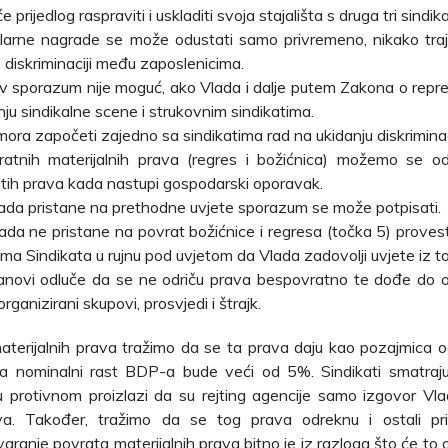
će prijedlog raspraviti i uskladiti svoja stajališta s druga tri sind
ilarne nagrade se može odustati samo privremeno, nikako trajn
o diskriminaciji među zaposlenicima.
v sporazum nije moguć, ako Vlada i dalje putem Zakona o reprez
nju sindikalne scene i strukovnim sindikatima.
ora započeti zajedno sa sindikatima rad na ukidanju diskriminac
ratnih materijalnih prava (regres i božićnica) možemo se o
 tih prava kada nastupi gospodarski oporavak.
ada pristane na prethodne uvjete sporazum se može potpisati.
ada ne pristane na povrat božićnice i regresa (točka 5) prove
ma Sindikata u rujnu pod uvjetom da Vlada zadovolji uvjete iz to
anovi odluče da se ne odriču prava bespovratno te dođe do o
organizirani skupovi, prosvjedi i štrajk.
aterijalnih prava tražimo da se ta prava daju kao pozajmica
a nominalni rast BDP-a bude veći od 5%. Sindikati smatraj
 u protivnom proizlazi da su rejting agencije samo izgovor Vla
va. Također, tražimo da se tog prava odreknu i ostali privi
aranje povrata materijalnih prava bitno je iz razloga što će to