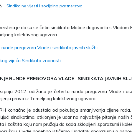
Sindikalne vijesti i socijalno partnerstvo
2.
neistina je da su se četiri sindikata Matice dogovorila s Vlado
eljnog kolektivnog ugovora.
 runde pregovora Vlade i sindikata javnih službi
ikog vijeća Sindikata znanosti
NJE RUNDE PREGOVORA VLADE I SINDIKATA JAVNIH SLU
 srpnja 2012. održana je četvrta runda pregovora Vlade i os
njenju prava iz Temeljnog kolektivnog ugovora.
RH konačno je odustala od pokušaja smanjivanja cijene rada, 
ujući sindikatima, otklonjen je udar na najvažnije pitanje naših 
ta i zaštita koju nam pružaju do sada sklopljeni sporazumi i kolek
okušaju. Ovdje posebno ističemo Dodatak sporazumu o osnovici 