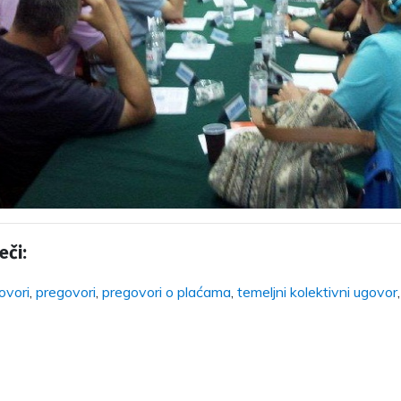
eči:
ovori
,
pregovori
,
pregovori o plaćama
,
temeljni kolektivni ugovor