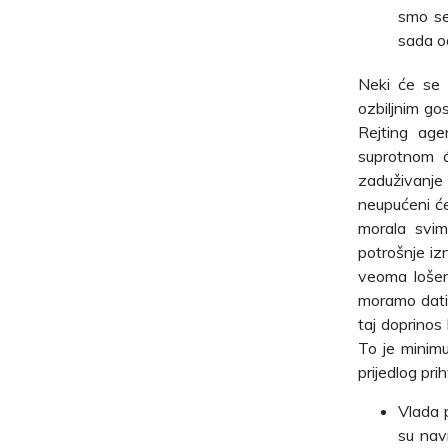
smo se
sada o
Neki će se 
ozbiljnim go
Rejting age
suprotnom ć
zaduživanje
neupućeni će
morala svim
potrošnje iz
veoma lošem 
moramo dati
taj doprinos
To je minimu
prijedlog pr
Vlada 
su navr