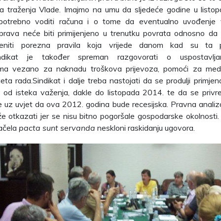
na traženja Vlade. Imajmo na umu da sljedeće godine u listo
potrebno voditi računa i o tome da eventualno uvođenje 
h prava neće biti primijenjeno u trenutku povrata odnosno d
jeniti porezna pravila koja vrijede danom kad su ta p
Sindikat je također spreman razgovorati o uspostavlj
ma vezano za naknadu troškova prijevoza, pomoći za medi
eta rada.Sindikat i dalje treba nastojati da se produlji primje
 od isteka važenja, dakle do listopada 2014. te da se privr
 uz uvjet da ova 2012. godina bude recesijska. Pravna analiz
 otkazati jer se nisu bitno pogoršale gospodarske okolnosti.
ačela
pacta sunt servanda
neskloni raskidanju ugovora.