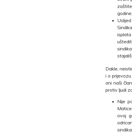
zaštite
godine
Uslijed
Sindika
isplat
uštedit
sindik
stajali
Dakle, neisti
i o prijevozu
oni naši čla
protiv ljudi 
Nije p
Matice 
ovoj g
odrican
sindik