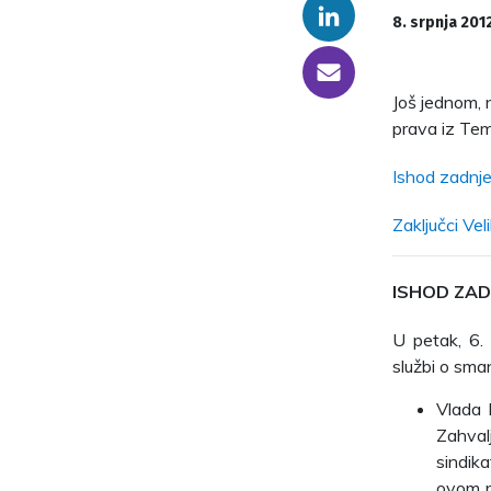
Linkedin
8. srpnja 201
someone@yoursite.com
Još jednom, 
prava iz Tem
Ishod zadnje
Zaključci Vel
ISHOD ZAD
U petak, 6.
službi o sma
Vlada 
Zahvalj
sindika
ovom p