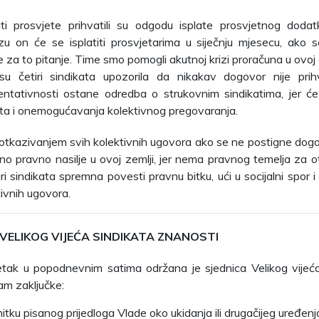
ati prosvjete prihvatili su odgodu isplate prosvjetnog dod
zu on će se isplatiti prosvjetarima u siječnju mjesecu, ako
e za to pitanje. Time smo pomogli akutnoj krizi proračuna u ovoj 
u četiri sindikata upozorila da nikakav dogovor nije pri
entativnosti ostane odredba o strukovnim sindikatima, jer će
ata i onemogućavanja kolektivnog pregovaranja.
i otkazivanjem svih kolektivnih ugovora ako se ne postigne dogov
dno pravno nasilje u ovoj zemlji, jer nema pravnog temelja za 
i sindikata spremna povesti pravnu bitku, ući u socijalni spor i 
tivnih ugovora.
 VELIKOG VIJEĆA SINDIKATA ZNANOSTI
petak u popodnevnim satima održana je sjednica Velikog vijeć
m zaključke:
itku pisanog prijedloga Vlade oko ukidanja ili drugačijeg uređenj