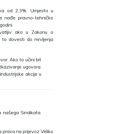
atka od 2,3%. Umjesto u
 se nađe pravno-tehničko
godini.
hvatljiv ako u Zakonu o
 to dovesti do mrvljenja
or. Ako to učini bit
otkazivanje ugovora.
industrijske akcije u
a našega Sindikata.
a prava na prijevoz Veliko