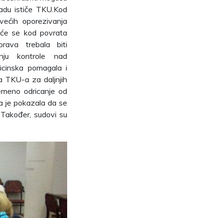
padu ističe TKU.Kod
većih oporezivanja
a će se kod povrata
rava trebala biti
anju kontrole nad
cinska pomagala i
na TKU-a za daljnjih
emeno odricanje od
a je pokazala da se
 Također, sudovi su