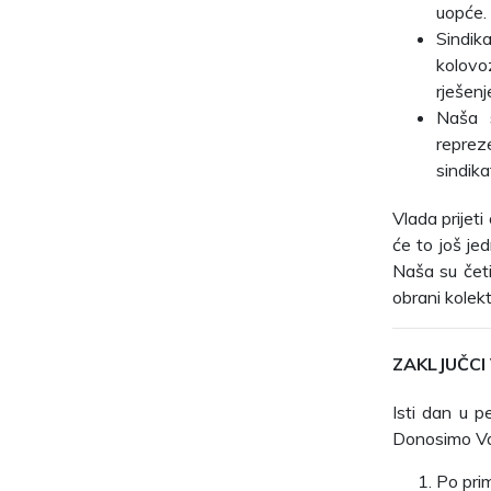
uopće.
Sindik
kolovo
rješenj
Naša s
reprez
sindik
Vlada prijet
će to još je
Naša su četir
obrani kolek
ZAKLJUČCI
Isti dan u 
Donosimo Va
Po prim