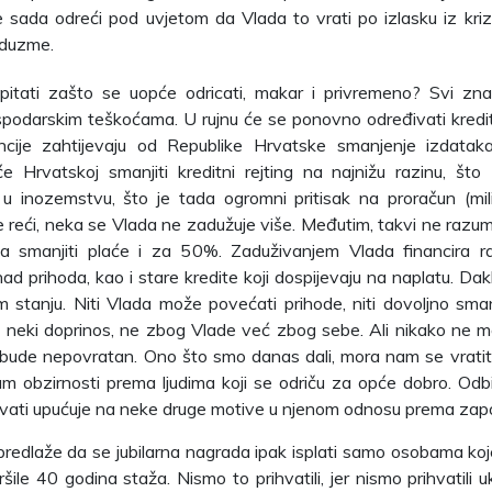
 sada odreći pod uvjetom da Vlada to vrati po izlasku iz kri
duzme.
pitati zašto se uopće odricati, makar i privremeno? Svi zn
spodarskim teškoćama. U rujnu će se ponovno određivati kreditn
ncije zahtijevaju od Republike Hrvatske smanjenje izdata
e Hrvatskoj smanjiti kreditni rejting na najnižu razinu, što
 u inozemstvu, što je tada ogromni pritisak na proračun (mil
 reći, neka se Vlada ne zadužuje više. Međutim, takvi ne razum
a smanjiti plaće i za 50%. Zaduživanjem Vlada financira r
nad prihoda, kao i stare kredite koji dospijevaju na naplatu. Dak
stanju. Niti Vlada može povećati prihode, niti dovoljno sman
 neki doprinos, ne zbog Vlade već zbog sebe. Ali nikako ne m
 bude nepovratan. Ono što smo danas dali, mora nam se vratiti 
m obzirnosti prema ljudima koji se odriču za opće dobro. Odb
ihvati upućuje na neke druge motive u njenom odnosu prema zap
predlaže da se jubilarna nagrada ipak isplati samo osobama koje
šile 40 godina staža. Nismo to prihvatili, jer nismo prihvatili u