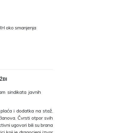
m RH oko smanjenja
ŽBI
am sindikata javnih
plaća i dodatka na staž.
članova. Čvrsti otpor svih
tivni ugovori bili su brana
koji je dragocjeni izvor