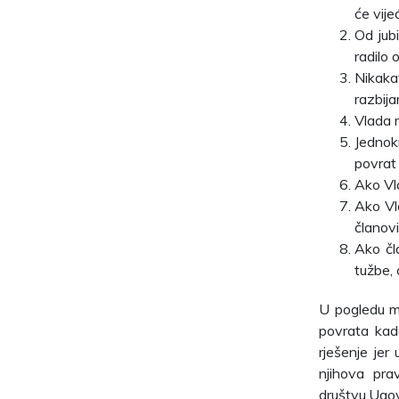
će vije
Od jub
radilo 
Nikaka
razbija
Vlada m
Jednok
povrat
Ako Vl
Ako Vl
članovi
Ako čl
tužbe, 
U pogledu m
povrata kad
rješenje jer
njihova pra
društvu.Ugov