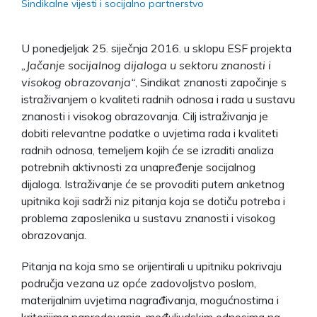
Sindikalne vijesti i socijalno partnerstvo
U ponedjeljak 25. siječnja 2016. u sklopu ESF projekta
„Jačanje socijalnog dijaloga u sektoru znanosti i
visokog obrazovanja“
, Sindikat znanosti započinje s
istraživanjem o kvaliteti radnih odnosa i rada u sustavu
znanosti i visokog obrazovanja. Cilj istraživanja je
dobiti relevantne podatke o uvjetima rada i kvaliteti
radnih odnosa, temeljem kojih će se izraditi analiza
potrebnih aktivnosti za unapređenje socijalnog
dijaloga. Istraživanje će se provoditi putem anketnog
upitnika koji sadrži niz pitanja koja se dotiču potreba i
problema zaposlenika u sustavu znanosti i visokog
obrazovanja.
Pitanja na koja smo se orijentirali u upitniku pokrivaju
područja vezana uz opće zadovoljstvo poslom,
materijalnim uvjetima nagrađivanja, mogućnostima i
kriterijima napredovanja, međuljudskim odnosima na