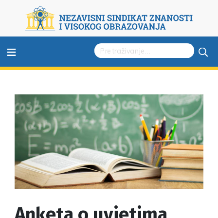
≡
Anketa o uvjetima