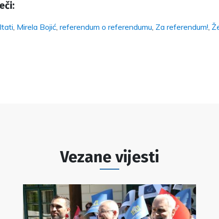
eči:
tati
,
Mirela Bojić
,
referendum o referendumu
,
Za referendum!
,
Že
Vezane vijesti