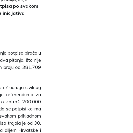
potpisa po svakom
inicijativa
anja potpisa birača u
a pitanja, što nije
nom broju od 381.709
 i 7 udruga civilnog
anje referenduma za
to zatraži 200.000
a se potpisi kojima
a svakom prikladnom
sa trajala je od 30.
ta diljem Hrvatske i