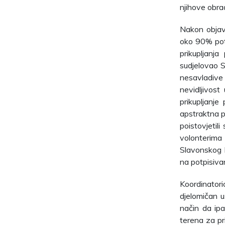
njihove obra
Nakon objave
oko 90% potr
prikupljanja
sudjelovao St
nesavladive p
nevidljivost
prikupljanj
apstraktna pi
poistovjetil
volonterima 
Slavonskog B
na potpisivan
Koordinatori
djelomičan u
način da ipa
terena za pr