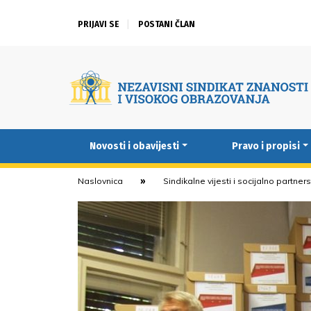
PRIJAVI SE
POSTANI ČLAN
Novosti i obavijesti
Pravo i propisi
Naslovnica
Sindikalne vijesti i socijalno partner