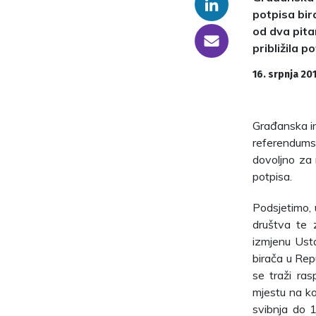
Linkedin
potpisa bir
od dva pita
someone@yoursite.com
približila 
16. srpnja 20
Građanska ini
referendumsk
dovoljno za 
potpisa.
Podsjetimo, 
društva te 
izmjenu Ust
birača u Rep
se traži ra
mjestu na ko
svibnja do 1