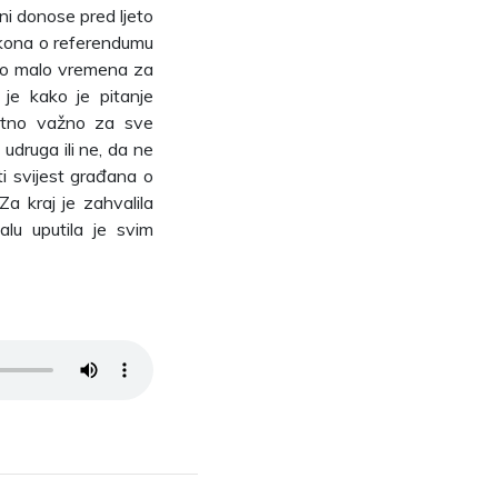
oni donose pred ljeto
zakona o referendumu
jako malo vremena za
a je kako je pitanje
etno važno za sve
 udruga ili ne, da ne
ati svijest građana o
Za kraj je zahvalila
lu uputila je svim