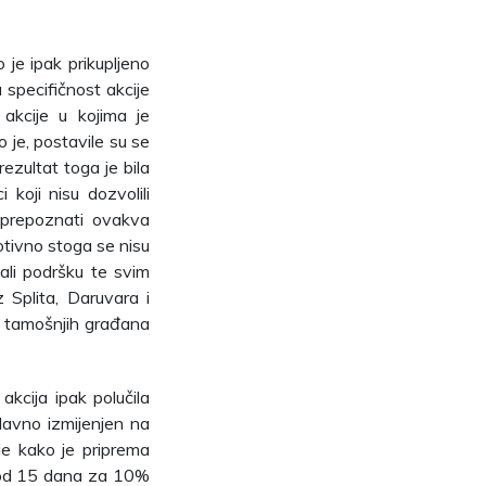
je ipak prikupljeno
specifičnost akcije
 akcije u kojima je
io je, postavile su se
 rezultat toga je bila
 koji nisu dozvolili
o prepoznati ovakva
motivno stoga se nisu
dali podršku te svim
z Splita, Daruvara i
% tamošnjih građana
kcija ipak polučila
davno izmijenjen na
je kako je priprema
k od 15 dana za 10%