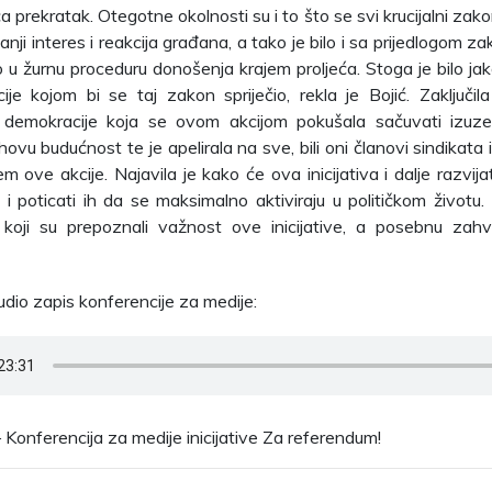
a prekratak. Otegotne okolnosti su i to što se svi krucijalni zak
anji interes i reakcija građana, a tako je bilo i sa prijedlogom 
uo u žurnu proceduru donošenja krajem proljeća. Stoga je bilo 
ije kojom bi se taj zakon spriječio, rekla je Bojić. Zaključil
demokracije koja se ovom akcijom pokušala sačuvati izuz
hovu budućnost te je apelirala na sve, bili oni članovi sindikata i
m ove akcije. Najavila je kako će ova inicijativa i dalje razvij
i poticati ih da se maksimalno aktiviraju u političkom životu. 
koji su prepoznali važnost ove inicijative, a posebnu zahva
udio zapis konferencije za medije:
 Konferencija za medije inicijative Za referendum!