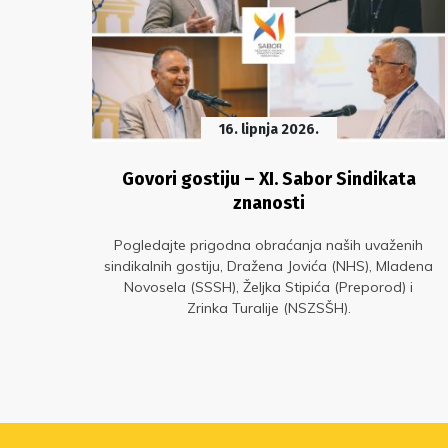
16. lipnja 2026.
Govori gostiju – XI. Sabor Sindikata
znanosti
ke
a
Pogledajte prigodna obraćanja naših uvaženih
9.
sindikalnih gostiju, Dražena Jovića (NHS), Mladena
Novosela (SSSH), Željka Stipića (Preporod) i
Zrinka Turalije (NSZSŠH).