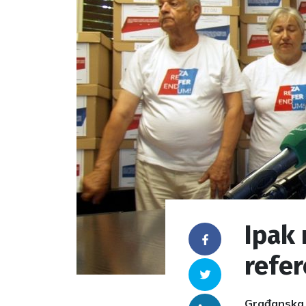
Ipak 
Facebook
refe
Twitter
Građanska i