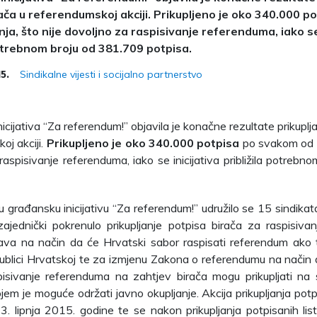
ača u referendumskoj akciji. Prikupljeno je oko 340.000 
nja, što nije dovoljno za raspisivanje referenduma, iako se 
potrebnom broju od 381.709 potpisa.
Sindikalne vijesti i socijalno partnerstvo
15.
cijativa “Za referendum!” objavila je konačne rezultate prikuplj
oj akciji.
Prikupljeno je oko 340.000 potpisa
po svakom od dv
raspisivanje referenduma, iako se inicijativa približila potreb
u građansku inicijativu “Za referendum!” udružilo se 15 sindikata
zajednički pokrenulo prikupljanje potpisa birača za raspisiv
ava na način da će Hrvatski sabor raspisati referendum ako 
ublici Hrvatskoj te za izmjenu Zakona o referendumu na način d
spisivanje referenduma na zahtjev birača mogu prikupljati n
jem je moguće održati javno okupljanje. Akcija prikupljanja potpi
3. lipnja 2015. godine te se nakon prikupljanja potpisanih lis