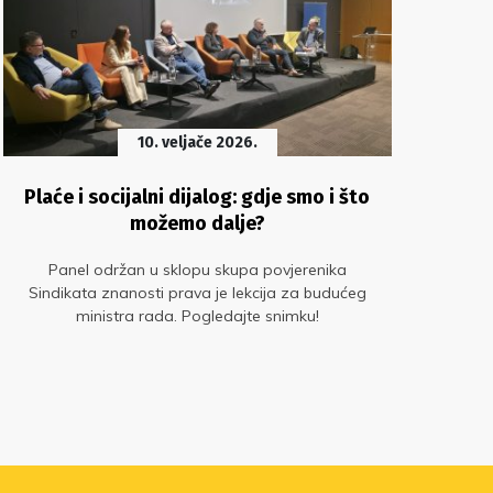
10. veljače 2026.
Plaće i socijalni dijalog: gdje smo i što
možemo dalje?
Panel održan u sklopu skupa povjerenika
Jed
Sindikata znanosti prava je lekcija za budućeg
k
ministra rada. Pogledajte snimku!
ponu