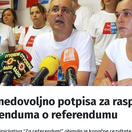
nedovoljno potpisa za ras
renduma o referendumu
nicijativa “Za referendum!” objavila je konačne rezultate 