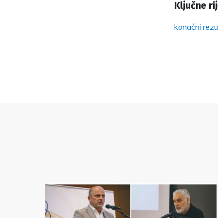
Ključne rij
konačni rezul