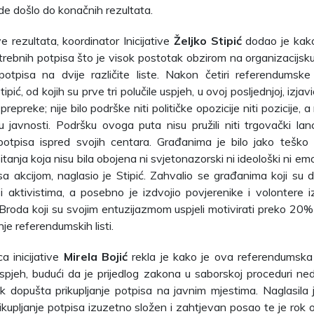
de došlo do konačnih rezultata.
 rezultata, koordinator Inicijative
Željko Stipić
dodao je kako 
ebnih potpisa što je visok postotak obzirom na organizacijsku 
 potpisa na dvije različite liste. Nakon četiri referendumske
ipić, od kojih su prve tri polučile uspjeh, u ovoj posljednjoj, izjav
repreke; nije bilo podrške niti političke opozicije niti pozicije, a
 u javnosti. Podršku ovoga puta nisu pružili niti trgovački lanci
e potpisa ispred svojih centara. Građanima je bilo jako tešk
tanja koja nisu bila obojena ni svjetonazorski ni ideološki ni e
i sa akcijom, naglasio je Stipić. Zahvalio se građanima koji su 
i aktivistima, a posebno je izdvojio povjerenike i volontere i
roda koji su svojim entuzijazmom uspjeli motivirati preko 20
je referendumskih listi.
ca inicijative
Mirela Bojić
rekla je kako je ova referendumska a
spjeh, budući da je prijedlog zakona u saborskoj proceduri ne
k dopušta prikupljanje potpisa na javnim mjestima. Naglasila 
ikupljanje potpisa izuzetno složen i zahtjevan posao te je ro