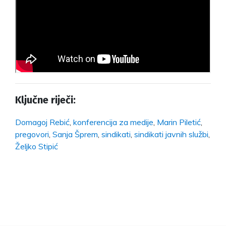
Ključne riječi:
Domagoj Rebić
,
konferencija za medije
,
Marin Piletić
,
pregovori
,
Sanja Šprem
,
sindikati
,
sindikati javnih službi
,
Željko Stipić