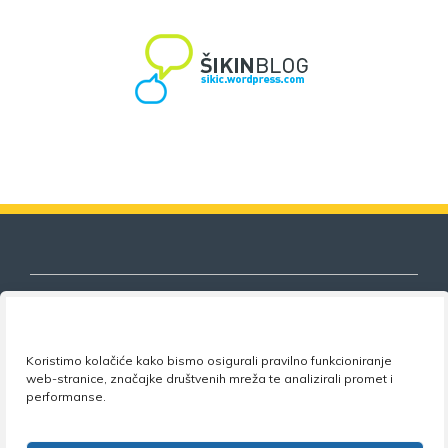
Koristimo kolačiće kako bismo osigurali pravilno funkcioniranje
Nezavisni sindikat znanosti i visokog
web-stranice, značajke društvenih mreža te analizirali promet i
obrazovanja
performanse.
Adresa:
Florijana Andrašeca 18A / VI kat
• 10 000