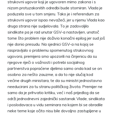
strukovni ugovor koji je ugovoren mimo zakona i s
nizom protuzakonitih odredbi bude storniran. Vlada je
poduzela sve u tom smjeru. Tako je i referendum za
strukovni ugovor ispao nevažeći, jer u njemu Vlada kao
druga strana nije sudjelovala. To je zadovoljilo
sindikate pa je rad unutar GSV-a nastavljen, unatoč
tome što problem nije doživio konačni epilog jer sud još
nije donio presudu. Na sjednici GSV-a na kojoj se
raspravljalo o problemu spomenutog strukovnog
ugovora, premijera smo upozorili na činjenicu da su
njegove riječi o važnosti i potrebi socijalnog
partnerstva popraćene djelima samo onda kad se on
osobno za nešto zauzme, a da to nije slučaj kod
većine drugih ministara, te da su ministri jednostavno
needucirani za tu stranu političkog života. Premijer ne
samo da je prihvatio kritiku, već i naš prijedlog da se
održi jednodnevni zajednički sastanak Vlade, sindikata
i poslodavaca u vidu seminara na kojem bi se obradile
neke teme koje očito nisu bile dovoljno zastupljene u