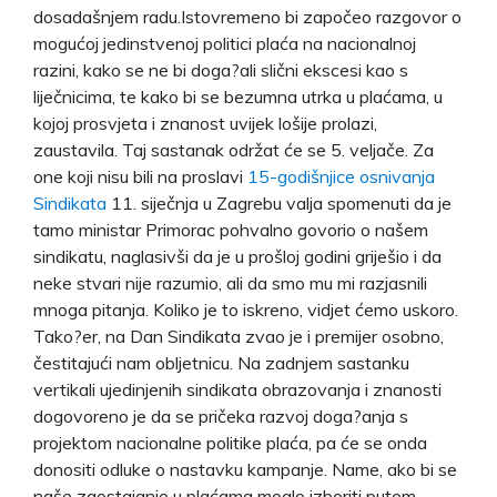
dosadašnjem radu.Istovremeno bi započeo razgovor o
mogućoj jedinstvenoj politici plaća na nacionalnoj
razini, kako se ne bi doga?ali slični ekscesi kao s
liječnicima, te kako bi se bezumna utrka u plaćama, u
kojoj prosvjeta i znanost uvijek lošije prolazi,
zaustavila. Taj sastanak održat će se 5. veljače. Za
one koji nisu bili na proslavi
15-godišnjice osnivanja
Sindikata
11. siječnja u Zagrebu valja spomenuti da je
tamo ministar Primorac pohvalno govorio o našem
sindikatu, naglasivši da je u prošloj godini griješio i da
neke stvari nije razumio, ali da smo mu mi razjasnili
mnoga pitanja. Koliko je to iskreno, vidjet ćemo uskoro.
Tako?er, na Dan Sindikata zvao je i premijer osobno,
čestitajući nam obljetnicu. Na zadnjem sastanku
vertikali ujedinjenih sindikata obrazovanja i znanosti
dogovoreno je da se pričeka razvoj doga?anja s
projektom nacionalne politike plaća, pa će se onda
donositi odluke o nastavku kampanje. Name, ako bi se
naše zaostajanje u plaćama moglo izboriti putem