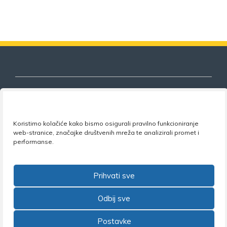
Nezavisni sindikat znanosti i visokog
Koristimo kolačiće kako bismo osigurali pravilno funkcioniranje
obrazovanja
web-stranice, značajke društvenih mreža te analizirali promet i
performanse.
Adresa:
Florijana Andrašeca 18A / VI kat
• 10 000
Zagreb •
Tel:
+385 1 4847 337
•
Email:
uprava@nsz.hr
•
Facebook:
NSZVO
Prihvati sve
Odbij sve
Postavke