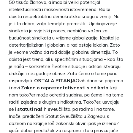
50 tisuća članova, a imao bi veliki potencijal
intelektualnosti i masovnosti istovremeno. Bio bi
doista respektabilna demokratska snaga u zemlji. No,
je li to dobro, valja temeljito promisliti…Ujedinjavanje
sindikata je svjetski proces, neobično važan za
budućnost sindikata u vrijeme globalizacije. Kapital je
deteritorijaliziran i globalan, a rad ostaje lokalan. Zato
je veome važno da rad dobije globalnu dimenziju. To
doista jest trend, ali u specifičnim situacijama – kao što
je naša – konkretne životne situacije i odnosi stvaraju
drukčije i nezgodnije obrise. Zato ćemo o tome puno
raspravljati.
OSTALA PITANJA
Ovih dana se priprema
i novi
Zakon o reprezentativnosti sindikata
, koji
nam tako?er može odrediti sudbinu, pa ćemo i na tome
raditi zajedno s drugim sindikatima. Tako?er, usvajaju
se i
statuti naših sve
učilišta, pa radimo i na tome.
Inače, predloženi Statut Sveučilišta u Zagrebu, s
obzirom na krajnje loš zakonski okvir, ipak je iznena?
ujuće dobar predložak za raspravu, i to u pravcu jače