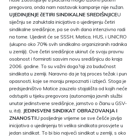
pregovora, onda nam nastavak kampanje nije nužan.
UJEDINJENJE čETIRI SINDIKALNE SREDIŠNJICE
U
siječnju se zahuktala inicijativa o ujedinjenju četiri
sindikalne središnjice, pa se ovih dana intenzivno radi
na tome. Ujedinit će se SSSH, Matica, HUS, i UNICRO
(ukupno oko 70% svih sindikalno organiziranih radnika
u zemlji). Ove četiri središnjice ukinut će svoju pravnu
osobnost i formirati sasvim novu središnjicu do kraja
2006. godine. To su važni doga?aji za budućnost
sindikata u zemlji. Naravno da je taj proces težak i pun
opasnosti, koje se moraju prepoznati i izbjeći. Stoga je
predsjedništvo Matice zauzelo stajališta od kojih neće
odstupiti u tijeku pregovora (autonomija javnih službi
unutar jedinstvene središnjice, jamstvo o članu u GSV-
u, itd).
JEDINSVENI SINDIKAT OBRAZOVANJA I
ZNANOSTI
U posljednje vrijeme se sve češće javlja
inicijativa o ujedinjenju tri velika sindikata prosvjete u
jedan sindikat. To bi bio najveći sindikat u zemlji, s oko