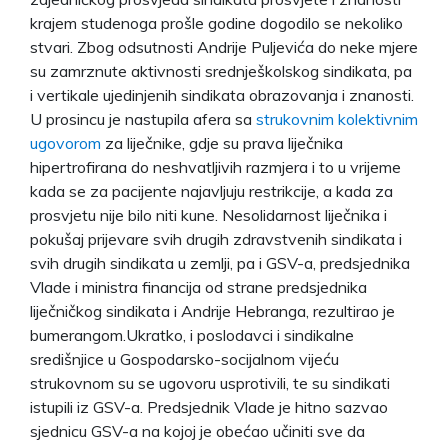
krajem studenoga prošle godine dogodilo se nekoliko
stvari. Zbog odsutnosti Andrije Puljevića do neke mjere
su zamrznute aktivnosti srednješkolskog sindikata, pa
i vertikale ujedinjenih sindikata obrazovanja i znanosti.
U prosincu je nastupila afera sa
strukovnim kolektivnim
ugovorom
za liječnike, gdje su prava liječnika
hipertrofirana do neshvatljivih razmjera i to u vrijeme
kada se za pacijente najavljuju restrikcije, a kada za
prosvjetu nije bilo niti kune. Nesolidarnost liječnika i
pokušaj prijevare svih drugih zdravstvenih sindikata i
svih drugih sindikata u zemlji, pa i GSV-a, predsjednika
Vlade i ministra financija od strane predsjednika
liječničkog sindikata i Andrije Hebranga, rezultirao je
bumerangom.Ukratko, i poslodavci i sindikalne
središnjice u Gospodarsko-socijalnom vijeću
strukovnom su se ugovoru usprotivili, te su sindikati
istupili iz GSV-a. Predsjednik Vlade je hitno sazvao
sjednicu GSV-a na kojoj je obećao učiniti sve da