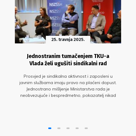
25. travnja 2025.
Jednostranim tumačenjem TKU-a
Vlada želi ugušiti sindikalni rad
Prosvjed je sindikalna aktivnost i zaposleni u
javnim službama imaju pravo na plaćeni dopust.
Jednostrano mišljenje Ministarstva rada je
neobvezujuće i bespredmetno, pokazatelj nikad
niže stručnosti i nikad veće želje za
demonstriranjem moći