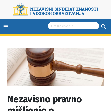
≡
Nezavisno pravno
mišljenje o