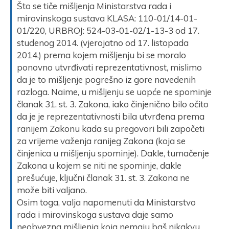
Što se tiče mišljenja Ministarstva rada i
mirovinskoga sustava KLASA: 110-01/14-01-
01/220, URBROJ: 524-03-01-02/1-13-3 od 17.
studenog 2014. (vjerojatno od 17. listopada
2014.) prema kojem mišljenju bi se moralo
ponovno utvrđivati reprezentativnost, mislimo
da je to mišljenje pogrešno iz gore navedenih
razloga. Naime, u mišljenju se uopće ne spominje
članak 31. st. 3. Zakona, iako činjenično bilo očito
da je je reprezentativnosti bila utvrđena prema
ranijem Zakonu kada su pregovori bili započeti
za vrijeme važenja ranijeg Zakona (koja se
činjenica u mišljenju spominje). Dakle, tumačenje
Zakona u kojem se niti ne spominje, dakle
prešućuje, ključni članak 31. st. 3. Zakona ne
može biti valjano.
Osim toga, valja napomenuti da Ministarstvo
rada i mirovinskoga sustava daje samo
neobvezna mišljenja koja nemaju baš nikakvu