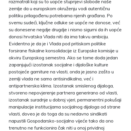
razmatrali koji su to uopće stupnjevi slobode naše
zemlje da u europskom okruženju vodi autentičnu
politiku prilagođenu potrebama njenih građana. Po
svemu sudeći, ključne odluke se uopće ne donose, već
su donesene negdje drugdje i nismo sigurni da ih uopće
donosi hrvatska Vlada niti da ima takvu ambiciju.
Evidentno je da je i Vlada pod pritiskom politike
forsirane fiskalne konsolidacije iz Europske komisije u
okviru Europskog semestra. Ako se tome doda jedan
zapanjujući izostanak socijalne i dijaloške kulture
postojeće garniture na vlasti, onda je jasno zašto u
zemlji vlada ne samo antisindikalna, već i
antipartnerska klima. Izostanak smislenog dijaloga,
stvoreno nepovjerenje partnera generirano od vlasti,
izostanak suradnje u dobroj vjeri, permanentni pokušaji
manipulacije institucijama socijalnog dijaloga od strane
vlasti, doveo je do toga da su nedavno sindikati
napustili Gospodarsko-socijalno vijeće tako da ono
trenutno ne funkcionira čak niti u onoj prividnoj