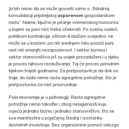
Ja bih rekao da se može govoriti samo o „fiskalnoj
konsolidaciji prijateljskoj
usporenom
gospodarskom
rastu“. Naime, ključno je pitanje vremenskog horizonta
u kojem se puni rast treba očekivati. Po svemu sudeći,
politikom kontrakcije, oštrom ili blažom svejedno, ne
može se u kraćem, pa niti srednjem roku postići puni
rast niti smanjiti nezaposlenost. I sektor biznisa i
sektor stanovništva još su uvijek prezaduženi i u tijeku
je proces njihova razduživanja. Taj će proces prirodnim
tijekom trajati godinama. Za pretpostaviti je da dok on
traje, do tada nema rasta agregatne potražnje, što je
pretpostavka za rast proizvodnje.
Pola ekonomije je u psihologiji. Rasta agregatne
potražnje nema također i zbog nesigurnosti koju
osjeća jednako biznis i jednako stanovništvo, što se
sve manifestira u pojačanoj štednji i izostanku
dostatnih investicija. Bez organizirane pomoći odozgo