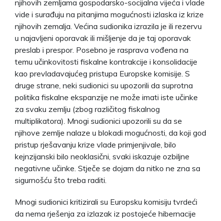
njihovih zemljama gospodarsko-socijalna vijeća i vlade
vide i surađuju na pitanjima mogućnosti izlaska iz krize
njihovih zemalja. Većina sudionika izrazila je ili rezervu
u najavljeni oporavak ili mišljenje da je taj oporavak
preslab i prespor. Posebno je rasprava vođena na
temu učinkovitosti fiskalne kontrakcije i konsolidacije
kao prevladavajućeg pristupa Europske komisije. S
druge strane, neki sudionici su upozorili da suprotna
politika fiskalne ekspanzije ne može imati iste učinke
za svaku zemlju (zbog različitog fiskalnog
multiplikatora). Mnogi sudionici upozorili su da se
njihove zemlje nalaze u blokadi mogućnosti, da koji god
pristup rješavanju krize vlade primjenjivale, bilo
kejnzijanski bilo neoklasični, svaki iskazuje ozbiljne
negativne učinke. Stječe se dojam da nitko ne zna sa
sigurnošću što treba raditi.
Mnogi sudionici kritizirali su Europsku komisiju tvrdeći
da nema rješenja za izlazak iz postojeće hibernacije