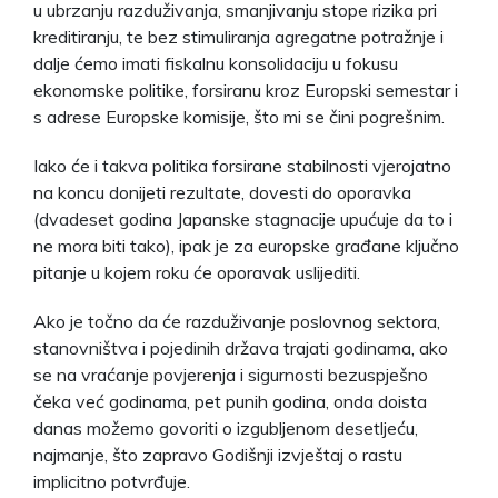
u ubrzanju razduživanja, smanjivanju stope rizika pri
kreditiranju, te bez stimuliranja agregatne potražnje i
dalje ćemo imati fiskalnu konsolidaciju u fokusu
ekonomske politike, forsiranu kroz Europski semestar i
s adrese Europske komisije, što mi se čini pogrešnim.
Iako će i takva politika forsirane stabilnosti vjerojatno
na koncu donijeti rezultate, dovesti do oporavka
(dvadeset godina Japanske stagnacije upućuje da to i
ne mora biti tako), ipak je za europske građane ključno
pitanje u kojem roku će oporavak uslijediti.
Ako je točno da će razduživanje poslovnog sektora,
stanovništva i pojedinih država trajati godinama, ako
se na vraćanje povjerenja i sigurnosti bezuspješno
čeka već godinama, pet punih godina, onda doista
danas možemo govoriti o izgubljenom desetljeću,
najmanje, što zapravo Godišnji izvještaj o rastu
implicitno potvrđuje.