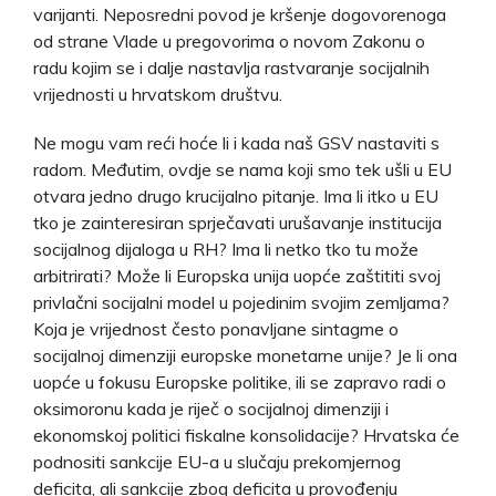
varijanti. Neposredni povod je kršenje dogovorenoga
od strane Vlade u pregovorima o novom Zakonu o
radu kojim se i dalje nastavlja rastvaranje socijalnih
vrijednosti u hrvatskom društvu.
Ne mogu vam reći hoće li i kada naš GSV nastaviti s
radom. Međutim, ovdje se nama koji smo tek ušli u EU
otvara jedno drugo krucijalno pitanje. Ima li itko u EU
tko je zainteresiran sprječavati urušavanje institucija
socijalnog dijaloga u RH? Ima li netko tko tu može
arbitrirati? Može li Europska unija uopće zaštititi svoj
privlačni socijalni model u pojedinim svojim zemljama?
Koja je vrijednost često ponavljane sintagme o
socijalnoj dimenziji europske monetarne unije? Je li ona
uopće u fokusu Europske politike, ili se zapravo radi o
oksimoronu kada je riječ o socijalnoj dimenziji i
ekonomskoj politici fiskalne konsolidacije? Hrvatska će
podnositi sankcije EU-a u slučaju prekomjernog
deficita, ali sankcije zbog deficita u provođenju