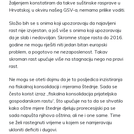
žaljenjem konstatiram da takve suštinske rasprave u
Hrvatskoj, u okviru našeg GSV-a, nemamo prilike voditi.
Složio bih se s onima koji upozoravaju da najavljeni
rast nije izvjestan, a još više s onima koji upozoravaju
da je slab i nedovoljan. Skromne stope rasta do 2016.
godine ne mogu riješiti niti jedan bitan europski
problem, a pogotovo ne nezaposlenost. Takav
skroman rast upućuje više na stagnaciju nego na pravi
rast.
Ne mogu se oteti dojmu da je to posljedica inzistiranja
na fiskalnoj konsolidaciji i mjerama štednje. Sada se
često korist izraz „fiskalna konsolidacija prijateljska
gospodarskom rastu“, što upućuje na to da se shvatilo
kako oštre mjere štednje djeluju prorecesijski pa se
sada napušta njihova oštrina, ali ne i one same. Time
se želi rastegnuti vrijeme u kojem se namjeravaju
ukloniti deficiti i dugovi.