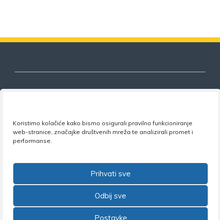
Nezavisni sindikat znanosti i visokog
Koristimo kolačiće kako bismo osigurali pravilno funkcioniranje
obrazovanja
web-stranice, značajke društvenih mreža te analizirali promet i
performanse.
Adresa:
Florijana Andrašeca 18A / VI kat
• 10 000
Zagreb •
Tel:
+385 1 4847 337
•
Email:
uprava@nsz.hr
•
Facebook:
NSZVO
Prihvati sve
Odbij sve
Postavke