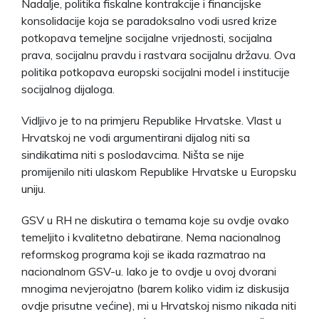
Nadalje, politika fiskalne kontrakcije i financijske
konsolidacije koja se paradoksalno vodi usred krize
potkopava temeljne socijalne vrijednosti, socijalna
prava, socijalnu pravdu i rastvara socijalnu državu. Ova
politika potkopava europski socijalni model i institucije
socijalnog dijaloga.
Vidljivo je to na primjeru Republike Hrvatske. Vlast u
Hrvatskoj ne vodi argumentirani dijalog niti sa
sindikatima niti s poslodavcima. Ništa se nije
promijenilo niti ulaskom Republike Hrvatske u Europsku
uniju.
GSV u RH ne diskutira o temama koje su ovdje ovako
temeljito i kvalitetno debatirane. Nema nacionalnog
reformskog programa koji se ikada razmatrao na
nacionalnom GSV-u. Iako je to ovdje u ovoj dvorani
mnogima nevjerojatno (barem koliko vidim iz diskusija
ovdje prisutne većine), mi u Hrvatskoj nismo nikada niti