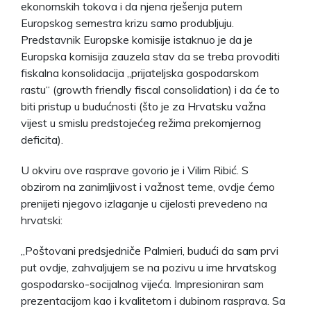
ekonomskih tokova i da njena rješenja putem
Europskog semestra krizu samo produbljuju.
Predstavnik Europske komisije istaknuo je da je
Europska komisija zauzela stav da se treba provoditi
fiskalna konsolidacija „prijateljska gospodarskom
rastu“ (growth friendly fiscal consolidation) i da će to
biti pristup u budućnosti (što je za Hrvatsku važna
vijest u smislu predstojećeg režima prekomjernog
deficita).
U okviru ove rasprave govorio je i Vilim Ribić. S
obzirom na zanimljivost i važnost teme, ovdje ćemo
prenijeti njegovo izlaganje u cijelosti prevedeno na
hrvatski:
„Poštovani predsjedniče Palmieri, budući da sam prvi
put ovdje, zahvaljujem se na pozivu u ime hrvatskog
gospodarsko-socijalnog vijeća. Impresioniran sam
prezentacijom kao i kvalitetom i dubinom rasprava. Sa