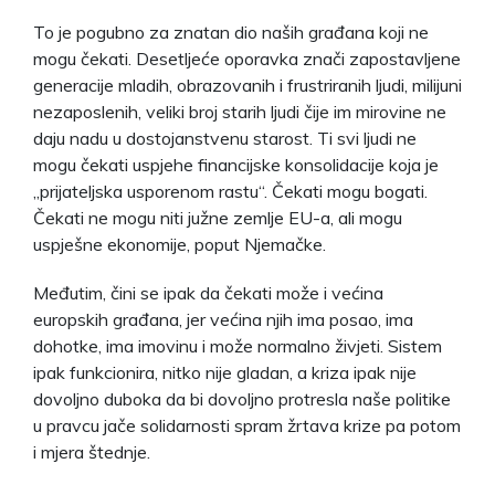
To je pogubno za znatan dio naših građana koji ne
mogu čekati. Desetljeće oporavka znači zapostavljene
generacije mladih, obrazovanih i frustriranih ljudi, milijuni
nezaposlenih, veliki broj starih ljudi čije im mirovine ne
daju nadu u dostojanstvenu starost. Ti svi ljudi ne
mogu čekati uspjehe financijske konsolidacije koja je
„prijateljska usporenom rastu“. Čekati mogu bogati.
Čekati ne mogu niti južne zemlje EU-a, ali mogu
uspješne ekonomije, poput Njemačke.
Međutim, čini se ipak da čekati može i većina
europskih građana, jer većina njih ima posao, ima
dohotke, ima imovinu i može normalno živjeti. Sistem
ipak funkcionira, nitko nije gladan, a kriza ipak nije
dovoljno duboka da bi dovoljno protresla naše politike
u pravcu jače solidarnosti spram žrtava krize pa potom
i mjera štednje.