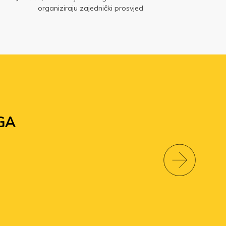
organiziraju zajednički prosvjed
GA