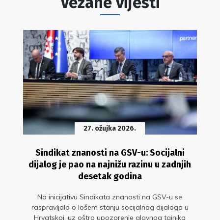
Vezane vijesti
27. ožujka 2026.
Sindikat znanosti na GSV-u: Socijalni
dijalog je pao na najnižu razinu u zadnjih
desetak godina
Na inicijativu Sindikata znanosti na GSV-u se
raspravljalo o lošem stanju socijalnog dijaloga u
Hrvatskoj, uz oštro upozorenje glavnog tajnika