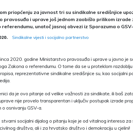
om priopćenju za javnost tri su sindikalne središnjice upoz
o pravosuđa i uprave još jednom zaobišlo prilikom izrad
o referendumu, unatoč jasnoj obvezi iz Sporazuma o GSV
Sindikalne vijesti i socijalno partnerstvo
020.
inca 2020. godine Ministarstvo pravosuđa i uprave u javno je s
loga Zakona o referendumu. O tome da se u proteklom razdoblju 
ropisa, reprezentativne sindikalne središnjice su, kao socijalni p
edija.
enici da je ovo pitanje od velike važnosti za sindikate, ili baš za
uprave nije provelo transparentan i uključiv postupak izrade prop
o osnivanju GSV-a.
stvarni socijalni dijalog o pitanju koje je od vitalnog interesa za 
civilnog društva, ali i za hrvatsko društvo i demokraciju u cjelini!