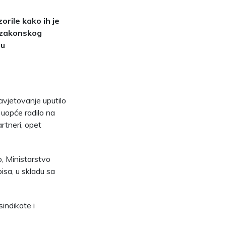
orile kako ih je
e zakonskog
-u
avjetovanje uputilo
uopće radilo na
artneri, opet
to, Ministarstvo
isa, u skladu sa
sindikate i