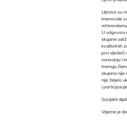
Upravo su na
imenovale sv
referendumu,
U odgovoru m
skupine održa
kvalitetnih z
prvi sljedeć
osnivanju i 
imenuju član
skupina nije 
nije željelo 
i participaci
Socijalni dij
Vrijeme je da 