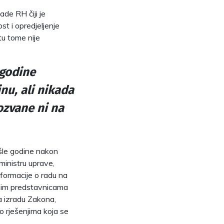
ade RH čiji je
t i opredjeljenje
tu tome nije
 godine
nu, ali nikada
ozvane ni na
ošle godine nakon
ministru uprave,
nformacije o radu na
lnim predstavnicama
a izradu Zakona,
o rješenjima koja se