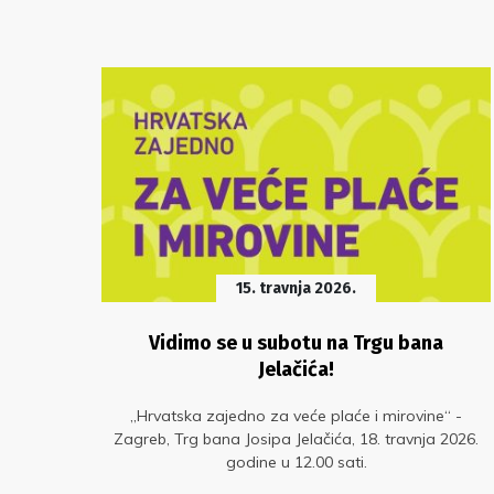
15. travnja 2026.
je je
Vidimo se u subotu na Trgu bana
a ne
Jelačića!
„Hrvatska zajedno za veće plaće i mirovine“ -
Zagreb, Trg bana Josipa Jelačića, 18. travnja 2026.
ao
godine u 12.00 sati.
ama