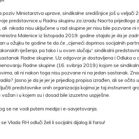
 poziv Ministarstva uprave, sindikalne središnjice još u veljači
oje predstavnice u Radnu skupinu za izradu Nacrta prijedloga 
 ali nikada nisu uključene u rad skupine jer nisu bile pozvane ni
inistra Malenice iz listopada 2019. godine stajalo je da je zad
n u ožujku te godine te da će „cijeneći doprinos socijalnih partn
akonskih rješenja, pa tako i u ovom slučaju“ sindikalni predstavni
i sastanak Radne skupine. Uz odgovor je dostavljena i Odluka o 
imenovanju Radne skupine (16. svibnja 2019.) kojom se sindikal
ovima, ali ni nakon toga nisu pozvane ni na jedan sastanak. Znač
radila? Jasno je da je jer je prijedlog propisa izrađen, ali se očito
uključiti predstavnike onih organizacija kojima je taj instrument
je važan i u kojem su i dosad bile izuzetno uspješne.
alog se ne vodi putem medija i e-savjetovanja.
se Vlada RH odluči želi li socijalni dijalog ili farsu!