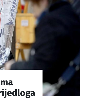
cama
rijedloga