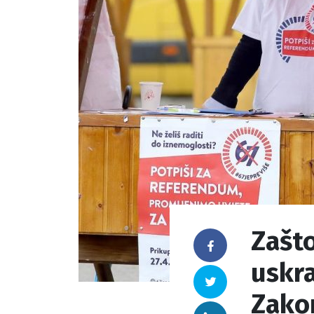
Zašto
Facebook
uskra
Twitter
Zako