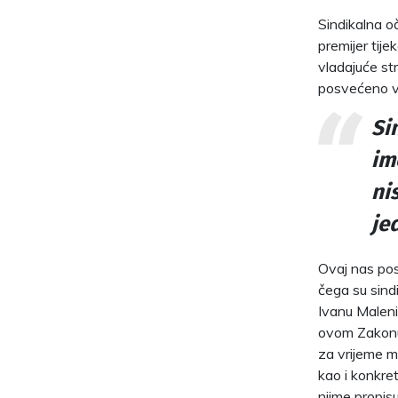
Sindikalna oč
premijer tij
vladajuće st
posvećeno v
Si
im
ni
je
Ovaj nas pos
čega su sind
Ivanu Malenic
ovom Zakonu 
za vrijeme m
kao i konkre
njime propisu