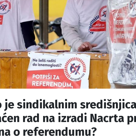
 je sindikalnim središnji
ćen rad na izradi Nacrta p
na o referendumu?