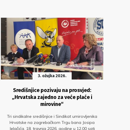
3. ožujka 2026.
Središnjice pozivaju na prosvjed:
Po
„Hrvatska zajedno za veće plaće i
mirovine“
Sind
na
Tri sindikalne središnjice i Sindikat umirovljenika
Hrvatske na zagrebačkom Trgu bana Josipa
Jelačića, 18. travnja 2026. godine u 12.00 sati