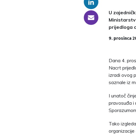
Linkedin
U zajedničk
someone@yoursite.com
Ministarstv
prijedloga 
9. prosinca 2
Dana 4. pros
Nacrt prijed
izradi ovog p
saznale iz m
I unatoč činj
pravosuđa i 
Sporazumom 
Tako izgleda 
organizacije 