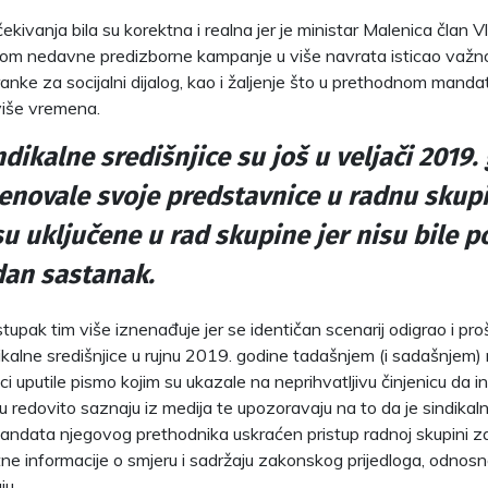
ekivanja bila su korektna i realna jer je ministar Malenica član Vl
ekom nedavne predizborne kampanje u više navrata isticao važnos
ranke za socijalni dijalog, kao i žaljenje što u prethodnom manda
iše vremena.
ndikalne središnjice su još u veljači 2019.
enovale svoje predstavnice u radnu skupi
su uključene u rad skupine jer nisu bile p
dan sastanak.
tupak tim više iznenađuje jer se identičan scenarij odigrao i pr
ikalne središnjice u rujnu 2019. godine tadašnjem (i sadašnjem) 
i uputile pismo kojim su ukazale na neprihvatljivu činjenicu da i
redovito saznaju iz medija te upozoravaju na to da je sindika
andata njegovog prethodnika uskraćen pristup radnoj skupini z
tne informacije o smjeru i sadržaju zakonskog prijedloga, odnosn
ju.