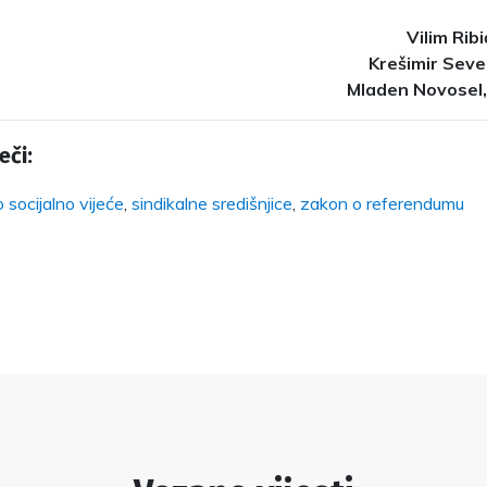
Vilim Rib
Krešimir Seve
Mladen Novosel
eči:
socijalno vijeće
,
sindikalne središnjice
,
zakon o referendumu