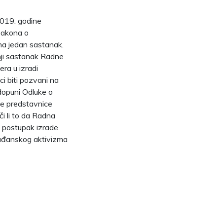
 2019. godine
zakona o
 na jedan sastanak.
nji sastanak Radne
era u izradi
ci biti pozvani na
dopuni Odluke o
ne predstavnice
i li to da Radna
 u postupak izrade
 građanskog aktivizma