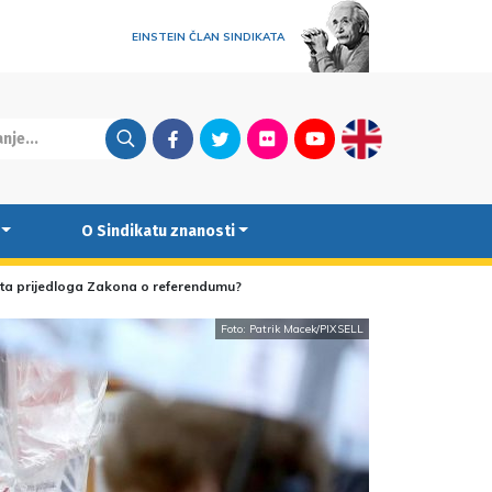
EINSTEIN ČLAN SINDIKATA
Facebook
Twitter
Flickr
Youtube
English
O Sindikatu znanosti
crta prijedloga Zakona o referendumu?
Foto: Patrik Macek/PIXSELL