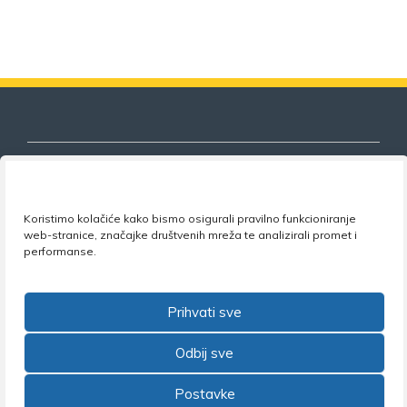
Koristimo kolačiće kako bismo osigurali pravilno funkcioniranje
Nezavisni sindikat znanosti i visokog
web-stranice, značajke društvenih mreža te analizirali promet i
obrazovanja
performanse.
Adresa:
Florijana Andrašeca 18A / VI kat
• 10 000
Zagreb •
Tel:
+385 1 4847 337
•
Email:
uprava@nsz.hr
Prihvati sve
•
Facebook:
NSZVO
Odbij sve
Postavke