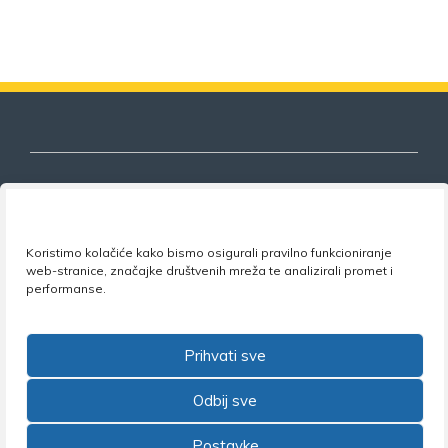
Nezavisni sindikat znanosti i visokog
Koristimo kolačiće kako bismo osigurali pravilno funkcioniranje
obrazovanja
web-stranice, značajke društvenih mreža te analizirali promet i
performanse.
Adresa:
Florijana Andrašeca 18A / VI kat
• 10 000
Zagreb •
Tel:
+385 1 4847 337
•
Email:
uprava@nsz.hr
•
Facebook:
NSZVO
Prihvati sve
Odbij sve
Postavke