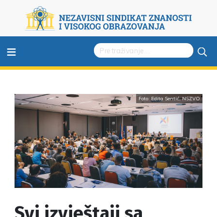
≡
Foto: Edita Sentić, NSZVO
Svi izvještaji sa