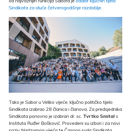
od najvažnijih funkcija Sabora je
odabir ključnih tijela
Sindikata za iduće četverogodišnje razdoblje
.
Tako je Sabor u Veliko vijeće, ključno političko tijelo
Sindikata izabrao 28 članica i članova. Za predsjednika
Sindikata ponovno je izabran dr. sc.
Tvrtko Smital
s
Instituta Ruđer Bošković. Provedeni su izbori i za novi
saziv Nadzornog vijeća te Časnog suda Sindikata.