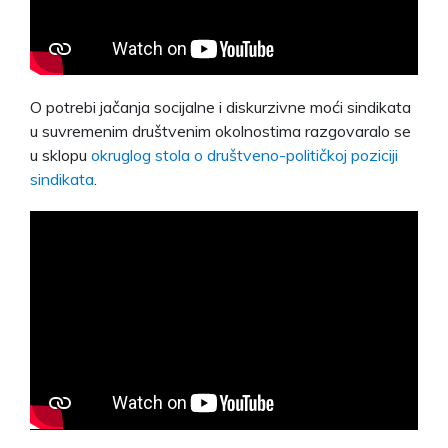
O potrebi jačanja socijalne i diskurzivne moći sindikata
u suvremenim društvenim okolnostima razgovaralo se
u sklopu
okruglog stola o društveno-političkoj poziciji
sindikata
.