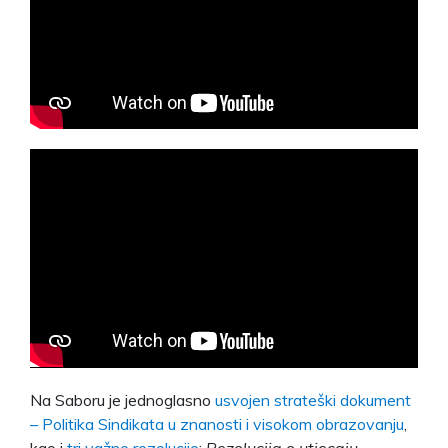
Na Saboru je jednoglasno
usvojen strateški dokument
– Politika Sindikata u znanosti i visokom obrazovanju
,
kao i
tri važne rezolucije
:
Rezolucija o utjecaju