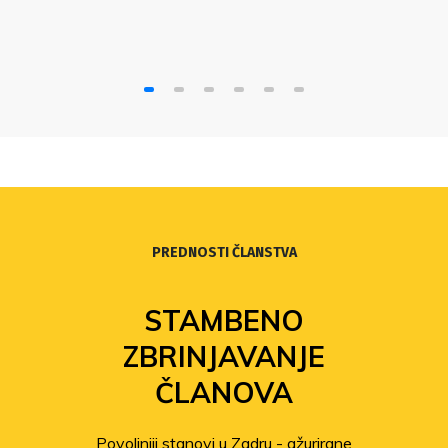
Hrvatskoj, oslanjajući se na gotovo četiri
desetljeća neposrednog sindikalnog iskustva
PREDNOSTI ČLANSTVA
STAMBENO
ZBRINJAVANJE
ČLANOVA
Povoljniji stanovi u Zadru - ažurirane