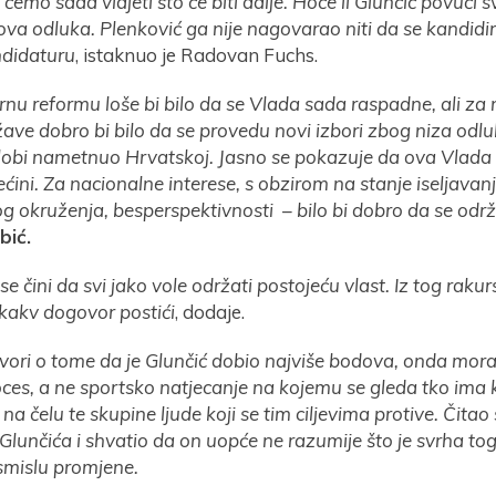
ćemo sada vidjeti što će biti dalje. Hoće li Glunčić povući 
gova odluka. Plenković ga nije nagovarao niti da se kandidira
didaturu
, istaknuo je Radovan Fuchs.
rnu reformu loše bi bilo da se Vlada sada raspadne, ali za
žave dobro bi bilo da se provedu novi izbori zbog niza odlu
 lobi nametnuo Hrvatskoj. Jasno se pokazuje da ova Vlada
ćini. Za nacionalne interese, s obzirom na stanje iseljavan
okruženja, besperspektivnosti – bilo bi dobro da se održe
bić.
e čini da svi jako vole održati postojeću vlast. Iz tog raku
kakv dogovor postići
, dodaje.
ori o tome da je Glunčić dobio najviše bodova, onda moram
roces, a ne sportsko natjecanje na kojemu se gleda tko ima
na čelu te skupine ljude koji se tim ciljevima protive. Čita
lunčića i shvatio da on uopće ne razumije što je svrha to
smislu promjene.