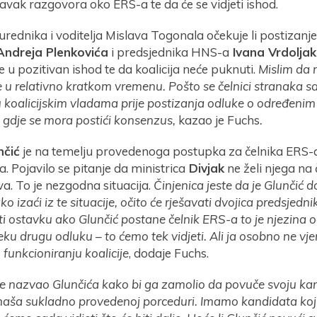
vak razgovora oko ERS-a te da će se vidjeti ishod.
urednika i voditelja Mislava Togonala očekuje li postizan
Andreja Plenkovića
i predsjednika HNS-a
Ivana Vrdolja
e u pozitivan ishod te da koalicija neće puknuti.
Mislim da 
e u relativno kratkom vremenu. Pošto se čelnici stranaka sa
koalicijskim vladama prije postizanja odluke o određenim
i gdje se mora postići konsenzus,
kazao je Fuchs
.
nčić
je na temelju provedenoga postupka za čelnika ERS-a
. Pojavilo se pitanje da ministrica
Divjak
ne želi njega na 
a. To je nezgodna situacija.
Činjenica jeste da je Glunčić d
o izaći iz te situacije, očito će rješavati dvojica predsjed
ati ostavku ako Glunčić postane čelnik ERS-a to je njezina od
neku drugu odluku – to ćemo tek vidjeti. Ali ja osobno ne vje
funkcioniranju koalicije
, dodaje Fuchs.
je nazvao Glunčića kako bi ga zamolio da povuče svoju ka
aša sukladno provedenoj porceduri. Imamo kandidata koji