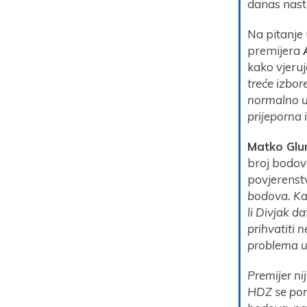
danas nasta
Na pitanje 
premijera
kako vjeruj
treće izbor
normalno u 
prijeporna 
Matko Glu
broj bodova
povjerenstv
bodova. Kak
li Divjak d
prihvatiti 
problema u 
Premijer ni
HDZ se pon