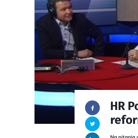
HR Po
Facebook
refo
Twitter
Na pitanja 