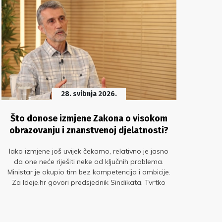
28. svibnja 2026.
Što donose izmjene Zakona o visokom
V
obrazovanju i znanstvenoj djelatnosti?
Iako izmjene još uvijek čekamo, relativno je jasno
HR P
da one neće riješiti neke od ključnih problema.
ko
Ministar je okupio tim bez kompetencija i ambicije.
po
Za Ideje.hr govori predsjednik Sindikata, Tvrtko
Smital