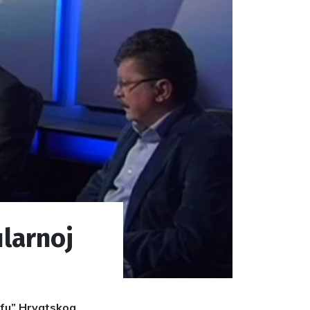
ularnoj
afu” Hrvatskog