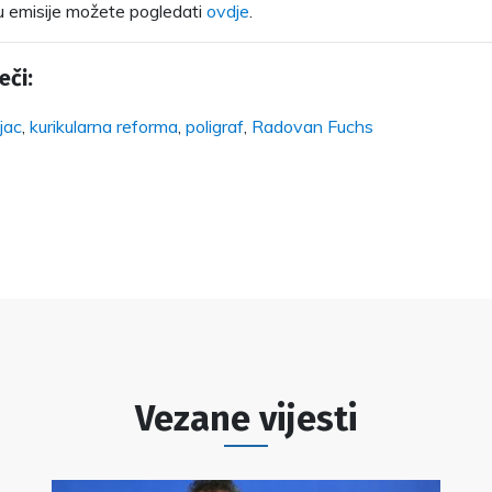
u emisije možete pogledati
ovdje
.
eči:
jac
,
kurikularna reforma
,
poligraf
,
Radovan Fuchs
Vezane vijesti