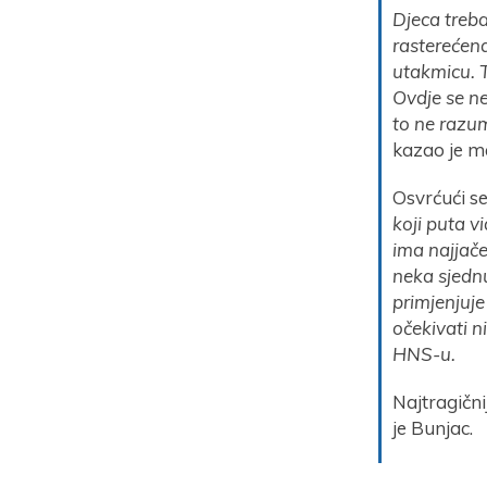
Djeca treba
rasterećena
utakmicu. T
Ovdje se ne
to ne razum
kazao je m
Osvrćući s
koji puta v
ima najjače
neka sjednu
primjenjuj
očekivati n
HNS-u.
Najtragičn
je Bunjac.