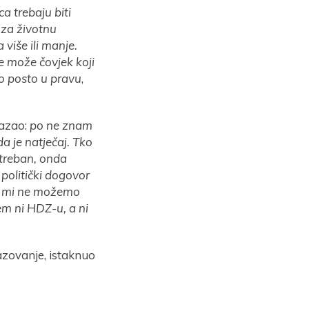
a trebaju biti
 za životnu
 više ili manje.
e može čovjek koji
to posto u pravu
,
kazao:
po ne znam
da je natječaj. Tko
otreban, onda
 politički dogovor
ja mi ne možemo
em ni HDZ-u, a ni
azovanje, istaknuo