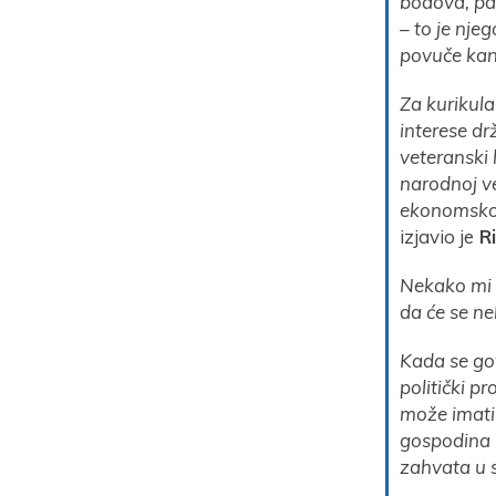
bodova, pa 
– to je nje
povuče kan
Za kurikula
interese dr
veteranski
narodnoj ve
ekonomskog 
izjavio je
Ri
Nekako mi s
da će se ne
Kada se gov
politički p
može imati 
gospodina G
zahvata u 