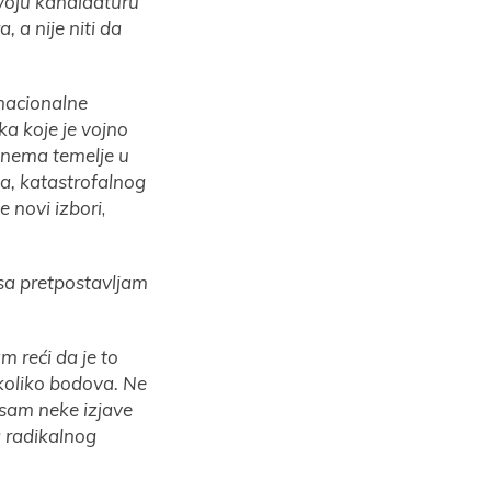
svoju kandidaturu
, a nije niti da
 nacionalne
ka koje je vojno
 nema temelje u
ja, katastrofalnog
 novi izbori
,
rsa pretpostavljam
 reći da je to
 koliko bodova. Ne
o sam neke izjave
g radikalnog