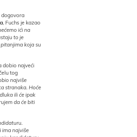
je dogovora
ka
, Fuchs je kazao
nećemo ići na
staju to je
 pitanjima koja su
 dobio najveći
čelu tog
obio najviše
nika stranaka. Hoće
luka ili će ipak
rujem da će biti
ndidaturu.
 ima najviše