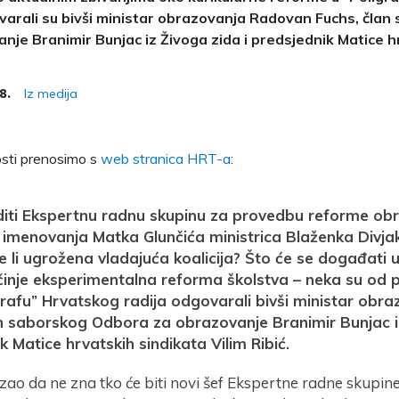
varali su bivši ministar obrazovanja Radovan Fuchs, čla
nje Branimir Bunjac iz Živoga zida i predsjednik Matice h
Iz medija
8.
losti prenosimo s
web stranica HRT-a
:
diti Ekspertnu radnu skupinu za provedbu reforme ob
ju imenovanja Matka Glunčića ministrica Blaženka Divjak
e li ugrožena vladajuća koalicija? Što će se događati u
inje eksperimentalna reforma školstva – neka su od p
grafu” Hrvatskog radija odgovarali bivši ministar ob
n saborskog Odbora za obrazovanje Branimir Bunjac iz
k Matice hrvatskih sindikata Vilim Ribić.
zao da ne zna tko će biti novi šef Ekspertne radne skupine 