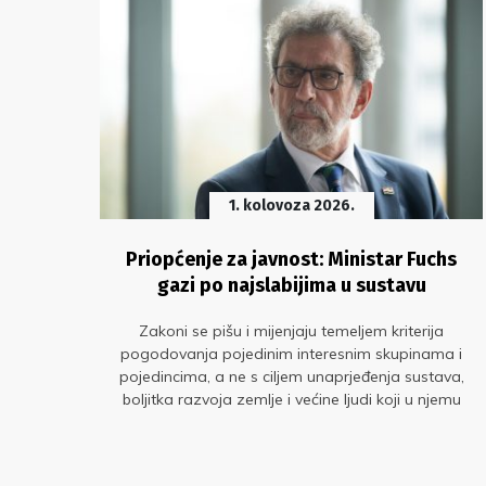
1. kolovoza 2026.
i
Priopćenje za javnost: Ministar Fuchs
gazi po najslabijima u sustavu
kata
Zakoni se pišu i mijenjaju temeljem kriterija
iciji
pogodovanja pojedinim interesnim skupinama i
pojedincima, a ne s ciljem unaprjeđenja sustava,
boljitka razvoja zemlje i većine ljudi koji u njemu
rade. Ni ovog puta nije se dogodio izuzetak!