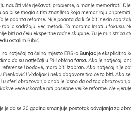
ju naučiti više rješavati probleme, a manje memorirati. Djec
 da bi se mogla s tim znanjima koja memoriraju pripremiti
o je poanta reforme. Nije poanta da li će biti nekih sadržaja
 radi o sadržaju, već metodi. To moramo imati u fokusu. N
ije biti na čelu ekspertne radne skupine. Tu je ministrica s
eđu ostalim Ribić.
e na natječaj za čelno mjesto ERS-a
Bunjac
je eksplicitno 
idimo da su natječaji u RH obična farsa. Ako je natječaj, on
 referense i bodove, mora biti izabran. Ako natječaj nije p
 Plenković i Vrdoljak i neka dogovore tko će to biti. Ako se
e i u sferi obrazovanja onda je jasno da od tog obrazovan
ikakve veće iskorake niti posebne velike reforme. Ne vjeruj
ije je da se 20 godina smanjuje postotak odvajanja za obr