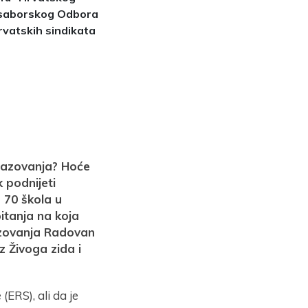
n saborskog Odbora
rvatskih sindikata
razovanja? Hoće
 podnijeti
 70 škola u
itanja na koja
razovanja Radovan
 Živoga zida i
(ERS), ali da je