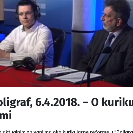
ligraf, 6.4.2018. – O kurik
rmi
o aktualnim zbivanjima oko kurikularne reforme u “Poligr