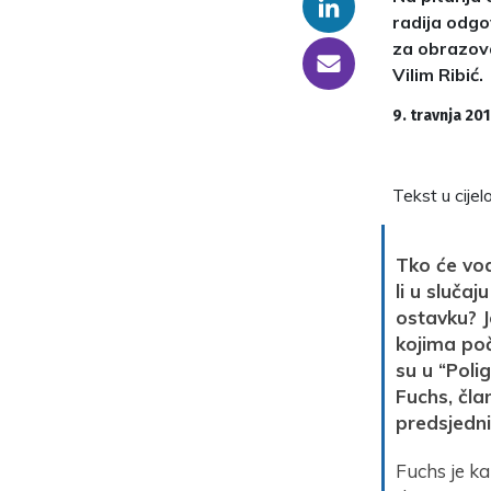
Linkedin
radija odgo
za obrazova
someone@yoursite.com
Vilim Ribić.
9. travnja 201
Tekst u cije
Tko će vo
li u sluča
ostavku? J
kojima poč
su u “Poli
Fuchs, čla
predsjedni
Fuchs je ka