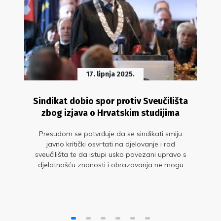
17. lipnja 2025.
Sindikat dobio spor protiv Sveučilišta
zbog izjava o Hrvatskim studijima
Presudom se potvrđuje da se sindikati smiju
javno kritički osvrtati na djelovanje i rad
sveučilišta te da istupi usko povezani upravo s
djelatnošću znanosti i obrazovanja ne mogu
bitno narušiti ugled takve institucije