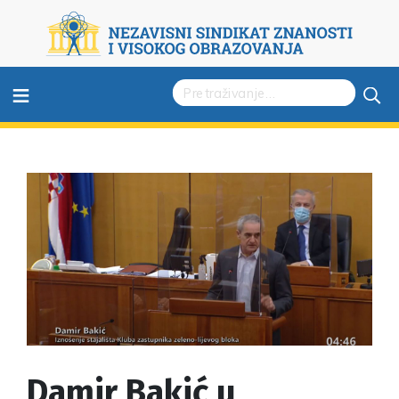
≡
Damir Bakić u